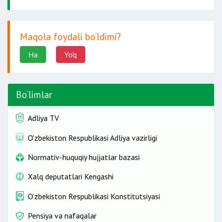
Maqola foydali bo‘ldimi?
Ha
Yo'q
Bo‘limlar
Adliya TV
O'zbekiston Respublikasi Adliya vazirligi
Normativ-huquqiy hujjatlar bazasi
Xalq deputatlari Kengashi
O‘zbekiston Respublikasi Konstitutsiyasi
Pensiya va nafaqalar