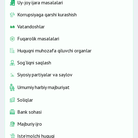
Uy-joy ijara masalalari
Korrupsiyaga qarshi kurashish
Vatandoshlar
Fuqarolik masalalari
Huquqni muhozafa qiluvchi organlar
Sog‘liqni saqlash
Siyosiy partiyalar va saylov
Umumiy harbiy majburiyat
Soliqlar
Bank sohasi
Majburiy ijro
Iste’molchi huquqi