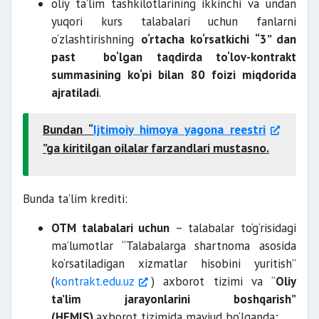
oliy ta’lim tashkilotlarining ikkinchi va undan
yuqori kurs talabalari uchun fanlarni
o‘zlashtirishning
o‘rtacha ko‘rsatkichi “3” dan
past bo‘lgan taqdirda to‘lov-kontrakt
summasining ko‘pi bilan 80 foizi miqdorida
ajratiladi
.
Bundan “
Ijtimoiy himoya yagona reestri
”ga kiritilgan oilalar farzandlari mustasno.
Bunda ta’lim krediti:
OTM talabalari uchun
– talabalar to‘g‘risidagi
ma’lumotlar “Talabalarga shartnoma asosida
ko‘rsatiladigan xizmatlar hisobini yuritish”
(
kontrakt.edu.uz
) axborot tizimi va “
Oliy
ta’lim jarayonlarini boshqarish”
(HEMIS)
axborot tizimida mavjud bo‘lganda;