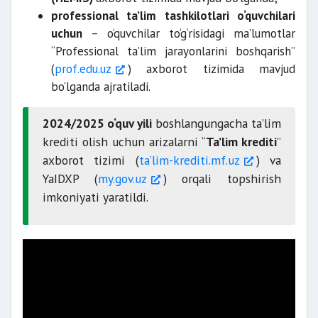
professional ta’lim tashkilotlari o‘quvchilari
uchun
– o‘quvchilar to‘g‘risidagi ma’lumotlar
“Professional ta’lim jarayonlarini boshqarish”
(
prof.edu.uz
) axborot tizimida mavjud
bo‘lganda ajratiladi.
2024/2025 o‘quv yili
boshlangungacha ta’lim
krediti olish uchun arizalarni “
Ta’lim krediti
”
axborot tizimi (
taʼlim-krediti.mf.uz
) va
YaIDXP (
my.gov.uz
) orqali topshirish
imkoniyati yaratildi.