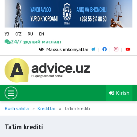
ЎЗ
O‘Z
RU
EN
24/7 ҳуқуқий маслаҳат
Maxsus imkoniyatlar
Kirish
Bosh sahifa
Kreditlar
Ta’lim krediti
Ta’lim krediti