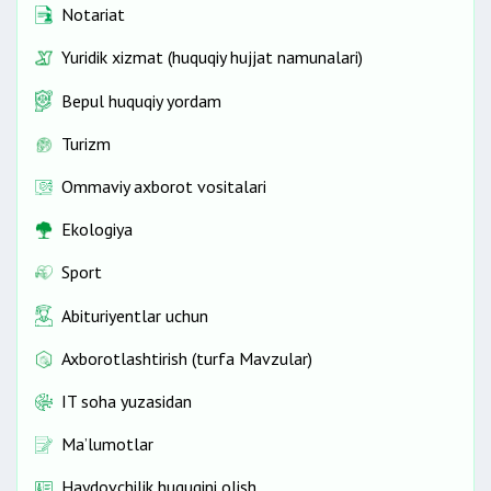
Notariat
Yuridik xizmat (huquqiy hujjat namunalari)
Bepul huquqiy yordam
Turizm
Ommaviy axborot vositalari
Ekologiya
Sport
Abituriyentlar uchun
Axborotlashtirish (turfa Mavzular)
IT soha yuzasidan
Ma’lumotlar
Haydovchilik huquqini olish