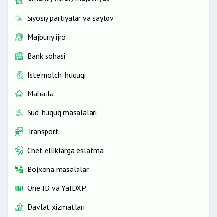
Siyosiy partiyalar va saylov
Majburiy ijro
Bank sohasi
Iste’molchi huquqi
Mahalla
Sud-huquq masalalari
Transport
Chet elliklarga eslatma
Bojxona masalalar
One ID vа YaIDXP
Davlat xizmatlari