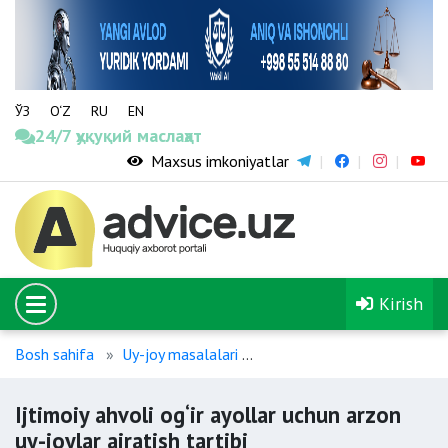
ЎЗ
O‘Z
RU
EN
24/7 ҳуқуқий маслаҳат
Maxsus imkoniyatlar
Kirish
Bosh sahifa
Uy-joy masalalari
Ijtimoiy ahvoli og‘ir ayollar
Ijtimoiy ahvoli og‘ir ayollar uchun arzon
uy-joylar ajratish tartibi