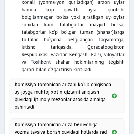
xonali (yonma-yon quriladigan) arzon uylar
II toifaga kiradigan tumanlarda
hamda ko‘p qavatli uylar qurilishi
belgilanmagan bo‘lsa yoki ajratilgan uy-joylar
sonidan kam talabgorlar mavjud bo‘lsa,
talabgorlar ko‘p bo‘lgan tuman (shahar)larga
toifalar bo‘yicha belgilangan taqsimotga,
istisno tariqasida, Qoraqalpog‘iston
I toifaga kiradigan shaharlarda hamda
Respublikasi Vazirlar Kengashi Raisi, viloyatlar
Toshkent shahrining tumanlarida
va Toshkent shahar hokimlarining tegishli
qarori bilan o‘zgartirish kiritiladi.
II toifaga kiradigan shaharlarda
Komissiya tomonidan arizani ko‘rib chiqishda
uy-joyga muhtoj xotin-qizlarni aniqlash
quyidagi ijtimoiy mezonlar asosida amalga
oshiriladi
Komissiya tomonidan ariza beruvchiga
yozma tavsiya berish quyidagi hollarda rad