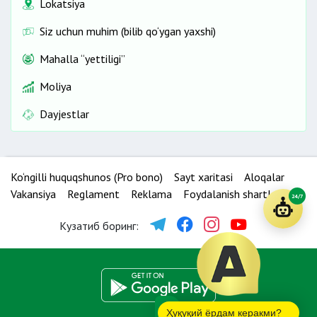
Lokatsiya
Siz uchun muhim (bilib qo‘ygan yaxshi)
Mahalla “yettiligi”
Moliya
Dayjestlar
Ko‘ngilli huquqshunos (Pro bono)
Sayt xaritasi
Aloqalar
Vakansiya
Reglament
Reklama
Foydalanish shartlari
24/7
Кузатиб боринг:
Ҳуқуқий ёрдам керакми?