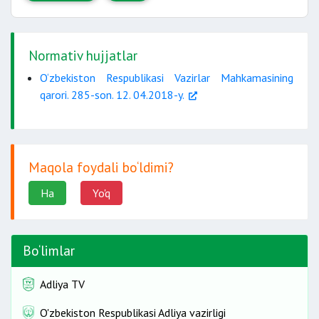
uch yilda
Normativ hujjatlar
O‘zbekiston Respublikasi Vazirlar Mahkamasining
qarori. 285-son. 12. 04.2018-y.
ilovadagi
Maqola foydali bo‘ldimi?
Ha
Yo'q
Bo‘limlar
Adliya TV
O'zbekiston Respublikasi Adliya vazirligi