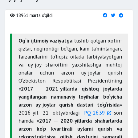
18961 marta o'qildi
Og‘ir ijtimoiy vaziyatga
tushib qolgan xotin-
qizlar, nogironligi bo‘lgan, kam ta’minlangan,
farzandlarini to‘liqsiz oilada tarbiyalayotgan
va uy-joy sharoitini yaxshilashga muhtoj
onalar uchun arzon uy-joylar qurish
O‘zbekiston Respublikasi Prezidentining
«
2017 — 2021-yillarda qishloq joylarda
yangilangan namunaviy loyihalar bo‘yicha
arzon uy-joylar qurish dasturi to‘g‘risida
»
2016-yil 21 oktyabrdagi
PQ-2639
-son
hamda «
2017 — 2020-yillarda shaharlarda
arzon ko‘p kvartirali uylarni qurish va
rekonstruktsiya qilish dasturini samarali