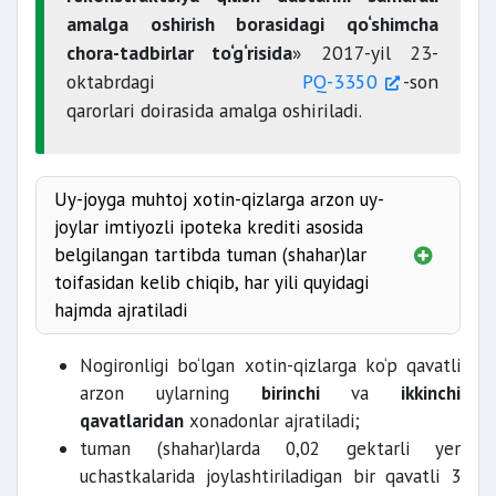
amalga oshirish borasidagi qo‘shimcha
chora-tadbirlar to‘g‘risida
» 2017-yil 23-
oktabrdagi
PQ-3350
-son
qarorlari doirasida amalga oshiriladi.
Uy-joyga muhtoj xotin-qizlarga arzon uy-
joylar imtiyozli ipoteka krediti asosida
belgilangan tartibda tuman (shahar)lar
toifasidan kelib chiqib, har yili quyidagi
hajmda ajratiladi
I toifaga kiradigan tumanlarda
Nogironligi bo‘lgan xotin-qizlarga ko‘p qavatli
arzon uylarning
birinchi
va
ikkinchi
qavatlaridan
xonadonlar ajratiladi;
tuman (shahar)larda 0,02 gektarli yer
uchastkalarida joylashtiriladigan bir qavatli 3