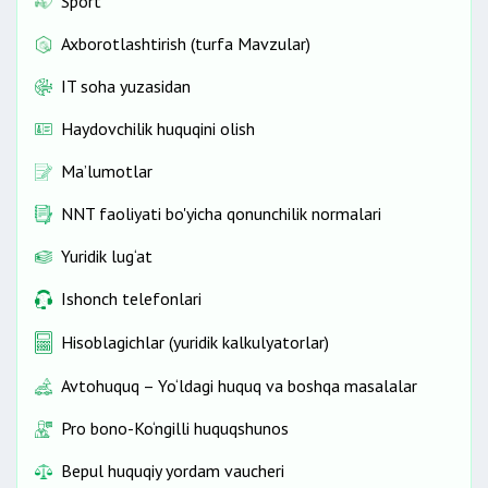
Sport
Axborotlashtirish (turfa Mavzular)
IT soha yuzasidan
Haydovchilik huquqini olish
Ma’lumotlar
NNT faoliyati bo'yicha qonunchilik normalari
Yuridik lug‘at
Ishonch telefonlari
Hisoblagichlar (yuridik kalkulyatorlar)
Avtohuquq – Yo‘ldagi huquq va boshqa masalalar
Pro bono-Ko‘ngilli huquqshunos
Bepul huquqiy yordam vaucheri