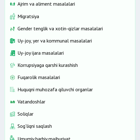
Ajrim va aliment masalalari
Migratsiya
Gender tenglik va xotin-qizlar masalalari
Uy-joy, yer va kommunal masalalari
Uy-joy ijara masalalari
Korrupsiyaga qarshi kurashish
Fuqarolik masalalari
Huquqni muhozafa qiluvchi organlar
Vatandoshlar
Soliqlar
Sog‘liqni saqlash
Umumiy harbiy majburiyat