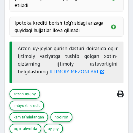
etiladi
6-bandida
Ipoteka krediti berish to‘g‘risidagi arizaga
quyidagi hujjatlar ilova qilinadi
Arzon uy-joylar qurish dasturi doirasida og‘ir
ijtimoiy vaziyatga tushib qolgan xotin-
qizlarning ijtimoiy ustuvorligini
belgilashning
IJTIMOIY MEZONLARI
11-bandida
arzon uy-joy
imtiyozli kredit
kam ta’minlangan
nogiron
og‘ir ahvolda
uy-joy