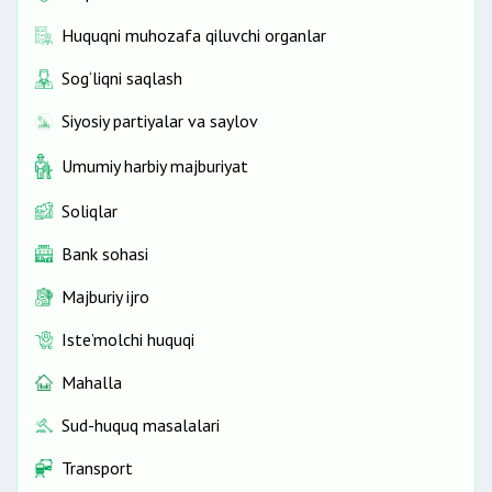
Huquqni muhozafa qiluvchi organlar
Sog‘liqni saqlash
Siyosiy partiyalar va saylov
Umumiy harbiy majburiyat
Soliqlar
Bank sohasi
Majburiy ijro
Iste’molchi huquqi
Mahalla
Sud-huquq masalalari
Transport