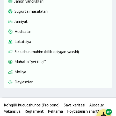
Jahon yangiliklari
Sug‘urta masalalari
Jamiyat
Hodisalar
Lokatsiya
Siz uchun muhim (bilib qo‘ygan yaxshi)
Mahalla “yettiligi”
Moliya
Dayjestlar
Ko‘ngilli huquqshunos (Pro bono)
Sayt xaritasi
Aloqalar
Vakansiya
Reglament
Reklama
Foydalanish shartlari
24/7