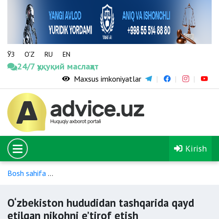
ЎЗ
O‘Z
RU
EN
24/7 ҳуқуқий маслаҳат
Maxsus imkoniyatlar
Kirish
Bosh sahifa
Chet el fuqarolari va fuqaroligi bo‘lmagan shaxsl
O‘zbekiston hududidan tashqarida qayd
etilgan nikohni e’tirof etish