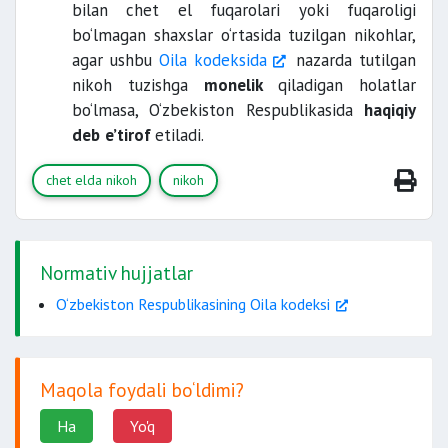
bilan chet el fuqarolari yoki fuqaroligi
bo‘lmagan shaxslar o‘rtasida tuzilgan nikohlar,
agar ushbu
Oila kodeksida
nazarda tutilgan
nikoh tuzishga
monelik
qiladigan holatlar
bo‘lmasa, O‘zbekiston Respublikasida
haqiqiy
deb
e’tirof
etiladi.
chet elda nikoh
nikoh
Normativ hujjatlar
O‘zbekiston Respublikasining Oila kodeksi
Maqola foydali bo‘ldimi?
Ha
Yo'q