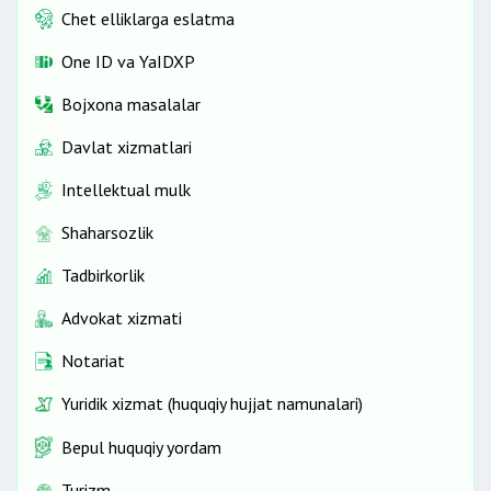
Chet elliklarga eslatma
One ID vа YaIDXP
Bojxona masalalar
Davlat xizmatlari
Intellektual mulk
Shaharsozlik
Tadbirkorlik
Advokat xizmati
Notariat
Yuridik xizmat (huquqiy hujjat namunalari)
Bepul huquqiy yordam
Turizm