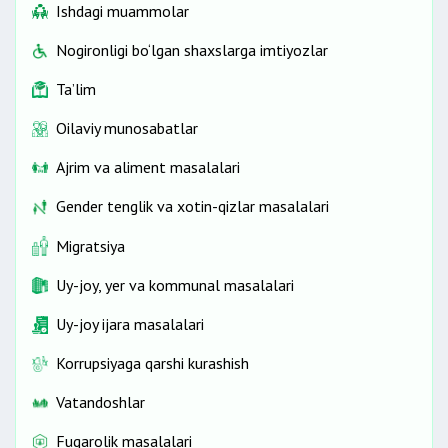
Ishdagi muammolar
Nogironligi bo‘lgan shaxslarga imtiyozlar
Ta’lim
Oilaviy munosabatlar
Ajrim va aliment masalalari
Gender tenglik va xotin-qizlar masalalari
Migratsiya
Uy-joy, yer va kommunal masalalari
Uy-joy ijara masalalari
Korrupsiyaga qarshi kurashish
Vatandoshlar
Fuqarolik masalalari