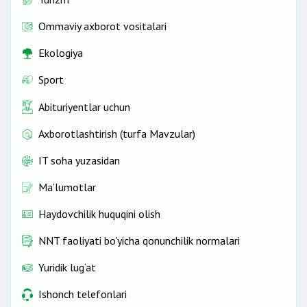
Ommaviy axborot vositalari
Ekologiya
Sport
Abituriyentlar uchun
Axborotlashtirish (turfa Mavzular)
IT soha yuzasidan
Ma’lumotlar
Haydovchilik huquqini olish
NNT faoliyati bo'yicha qonunchilik normalari
Yuridik lug‘at
Ishonch telefonlari