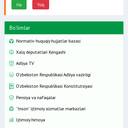
Ha
Yo'q
Bo‘limlar
Normativ-huquqiy hujjatlar bazasi
Xalq deputatlari Kengashi
Adliya TV
O'zbekiston Respublikasi Adliya vazirligi
O‘zbekiston Respublikasi Konstitutsiyasi
Pensiya va nafaqalar
“Inson” ijtimoiy xizmatlar markazlari
Ijtimoiy himoya