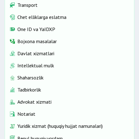
Transport
Chet elliklarga eslatma
One ID vа YaIDXP
Bojxona masalalar
Davlat xizmatlari
Intellektual mulk
Shaharsozlik
Tadbirkorlik
Advokat xizmati
Notariat
Yuridik xizmat (huquqiy hujjat namunalari)
Bepul huquqiy yordam