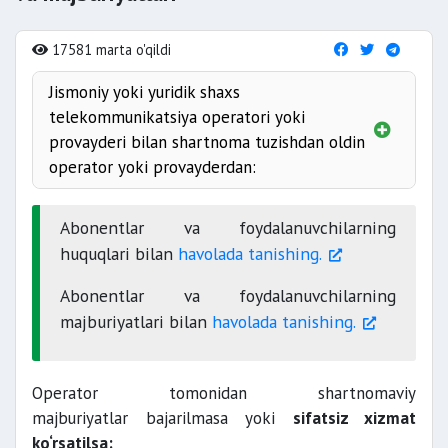
17581 marta o'qildi
Jismoniy yoki yuridik shaxs
telekommunikatsiya operatori yoki
provayderi bilan shartnoma tuzishdan oldin
operator yoki provayderdan:
asosiy va qo‘shimcha
Abonentlar va foydalanuvchilarning
huquqlari bilan
havolada tanishing.
narxi va tariflar;
Abonentlar va foydalanuvchilarning
majburiyatlari bilan
havolada tanishing.
foydalana olishni
Operator tomonidan shartnomaviy
telekommunikatsiya xizmatlarini
majburiyatlar bajarilmasa yoki
sifatsiz xizmat
ko‘rsatilsa: