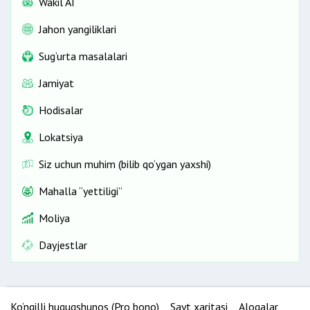
Wakil AI
Jahon yangiliklari
Sug‘urta masalalari
Jamiyat
Hodisalar
Lokatsiya
Siz uchun muhim (bilib qo‘ygan yaxshi)
Mahalla “yettiligi”
Moliya
Dayjestlar
Ko‘ngilli huquqshunos (Pro bono)
Sayt xaritasi
Aloqalar