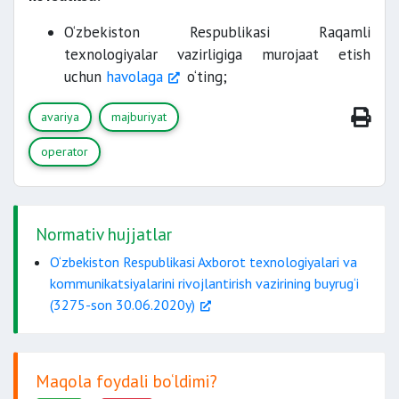
O‘zbekiston Respublikasi Raqamli
himoyalanganligini
texnologiyalar vazirligiga murojaat etish
ta’minlashning
uchun
havolaga
o‘ting;
avariya
majburiyat
operator
Normativ hujjatlar
O‘zbekiston Respublikasi Axborot texnologiyalari va
kommunikatsiyalarini rivojlantirish vazirining buyrug‘i
(3275-son 30.06.2020y)
Maqola foydali bo‘ldimi?