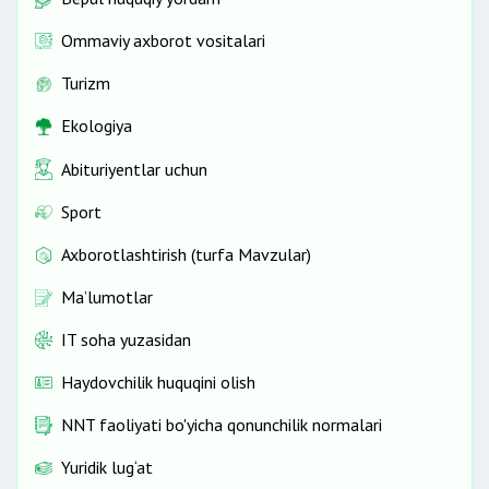
Ommaviy axborot vositalari
Turizm
Ekologiya
Abituriyentlar uchun
Sport
Axborotlashtirish (turfa Mavzular)
Ma’lumotlar
IT soha yuzasidan
Haydovchilik huquqini olish
NNT faoliyati bo'yicha qonunchilik normalari
Yuridik lug‘at