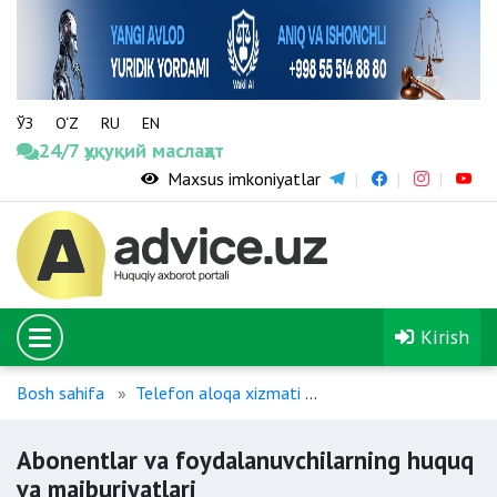
ЎЗ
O‘Z
RU
EN
24/7 ҳуқуқий маслаҳат
Maxsus imkoniyatlar
Kirish
Bosh sahifa
Telefon aloqa xizmati
Abonentlar va foydala
Abonentlar va foydalanuvchilarning huquq
va majburiyatlari