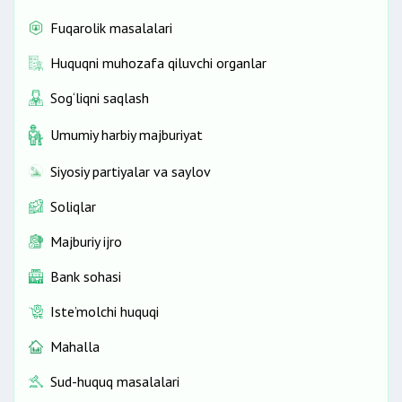
Fuqarolik masalalari
Huquqni muhozafa qiluvchi organlar
Sog‘liqni saqlash
Umumiy harbiy majburiyat
Siyosiy partiyalar va saylov
Soliqlar
Majburiy ijro
Bank sohasi
Iste’molchi huquqi
Mahalla
Sud-huquq masalalari