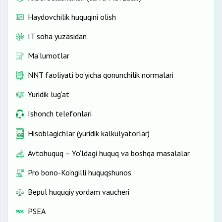
Haydovchilik huquqini olish
IT soha yuzasidan
Ma’lumotlar
NNT faoliyati bo'yicha qonunchilik normalari
Yuridik lug‘at
Ishonch telefonlari
Hisoblagichlar (yuridik kalkulyatorlar)
Avtohuquq – Yo‘ldagi huquq va boshqa masalalar
Pro bono-Ko‘ngilli huquqshunos
Bepul huquqiy yordam vaucheri
PSEA