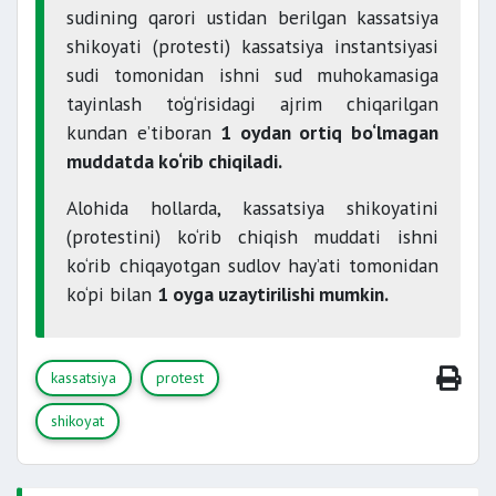
sudining qarori ustidan berilgan kassatsiya
shikoyati (protesti) kassatsiya instantsiyasi
sudi tomonidan ishni sud muhokamasiga
tayinlash to‘g‘risidagi ajrim chiqarilgan
kundan e’tiboran
1 oydan ortiq bo‘lmagan
muddatda ko‘rib chiqiladi.
Alohida hollarda, kassatsiya shikoyatini
(protestini) ko‘rib chiqish muddati ishni
ko‘rib chiqayotgan sudlov hay’ati tomonidan
ko‘pi bilan
1 oyga uzaytirilishi mumkin.
kassatsiya
protest
shikoyat