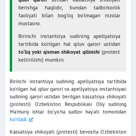
berishga haqlidir, bundan tadbirkorlik
faoliyati bilan bog‘liq bo‘lmagan nizolar
mustasno.
Birinchi instantsiya sudining apellyatsiya
tartibida ko‘rilgan hal qiluv qarori ustidan
to‘liq yoki qisman shikoyat qilinishi
(protest
keltirilishi) mumkin.
Birinchi instantsiya sudining apellyatsiya tartibida
ko‘rilgan hal qiluv qarori va apellyatsiya instantsiyasi
sudining qarori ustidan berilgan kassatsiya shikoyati
(protesti) O‘zbekiston Respublikasi Oliy sudining
Ma’muriy ishlar bo‘yicha sudlov hay’ati tomonidan
ko‘riladi.
Kassatsiya shikoyati (protesti) bevosita O‘zbekiston