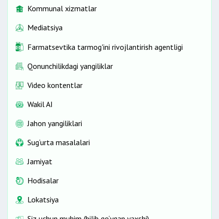
Kommunal xizmatlar
Mediatsiya
Farmatsevtika tarmog'ini rivojlantirish agentligi
Qonunchilikdagi yangiliklar
Video kontentlar
Wakil AI
Jahon yangiliklari
Sug‘urta masalalari
Jamiyat
Hodisalar
Lokatsiya
Siz uchun muhim (bilib qo‘ygan yaxshi)