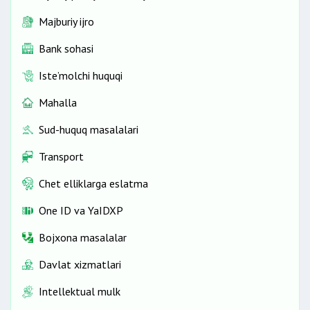
Majburiy ijro
Bank sohasi
Iste’molchi huquqi
Mahalla
Sud-huquq masalalari
Transport
Chet elliklarga eslatma
One ID vа YaIDXP
Bojxona masalalar
Davlat xizmatlari
Intellektual mulk