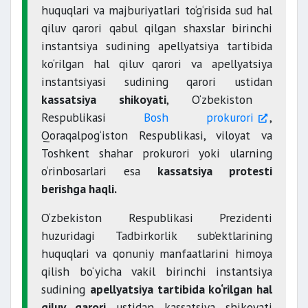
huquqlari va majburiyatlari to‘g‘risida sud hal
qiluv qarori qabul qilgan shaxslar birinchi
instantsiya sudining apellyatsiya tartibida
ko‘rilgan hal qiluv qarori va apellyatsiya
instantsiyasi sudining qarori ustidan
kassatsiya shikoyati
, O‘zbekiston
Respublikasi
Bosh prokurori
,
Qoraqalpog‘iston Respublikasi, viloyat va
Toshkent shahar prokurori yoki ularning
o‘rinbosarlari esa
kassatsiya protesti
berishga haqli.
O‘zbekiston Respublikasi Prezidenti
huzuridagi Tadbirkorlik sub’ektlarining
huquqlari va qonuniy manfaatlarini himoya
qilish bo‘yicha vakil birinchi instantsiya
sudining
apellyatsiya tartibida ko‘rilgan hal
qiluv qarori
ustidan kassatsiya shikoyati