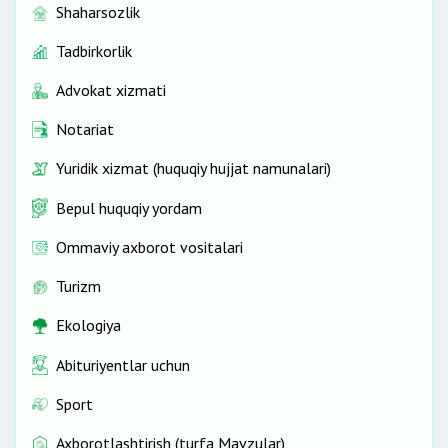
Shaharsozlik
Tadbirkorlik
Advokat xizmati
Notariat
Yuridik xizmat (huquqiy hujjat namunalari)
Bepul huquqiy yordam
Ommaviy axborot vositalari
Turizm
Ekologiya
Abituriyentlar uchun
Sport
Axborotlashtirish (turfa Mavzular)