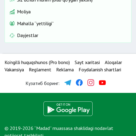
Moliya
Mahalla “yettiligi”
Dayjestlar
Ko‘ngilli huquqshunos (Pro bono)
Sayt xaritasi
Aloqalar
Vakansiya
Reglament
Reklama
Foydalanish shartlari
Кузатиб боринг:
© 2019-2026 “Madad” muassasa shaklidagi nodavlat
notijorat tashkiloti