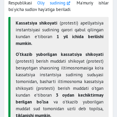
Respublikasi
Oliy sudining
Ma’muriy ishlar
bo‘yicha sudlov hay’atiga beriladi.
Kassatsiya shikoyati
(protesti) apellyatsiya
instantsiyasi sudining qarori qabul qilingan
kundan e’tiboran
1 yil ichida berilishi
mumkin.
O‘tkazib yuborilgan kassatsiya shikoyati
(protesti) berish muddati shikoyat (protest)
berayotgan shaxsning iltimosnomasiga ko‘ra
kassatsiya instantsiya sudining sudьyasi
tomonidan, basharti iltimosnoma kassatsiya
shikoyati (protesti) berish muddati o‘tgan
kundan e’tiboran
3 oydan kechiktirmay
berilgan bo‘lsa
va o‘tkazib yuborilgan
muddat sud tomonidan uzrli deb topilsa,
tiklanishi mumkin.