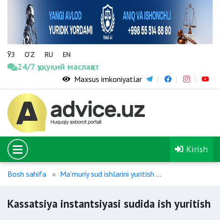
ЎЗ
O‘Z
RU
EN
24/7 ҳуқуқий маслаҳат
Maxsus imkoniyatlar
Kirish
Bosh sahifa
Maʼmuriy sud ishlarini yuritish
Kassatsiya insta
Kassatsiya instantsiyasi sudida ish yuritish