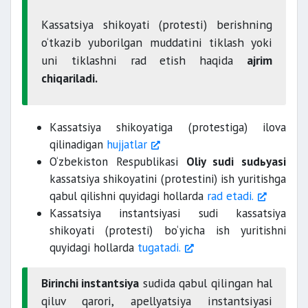
Kassatsiya shikoyati (protesti) berishning
o‘tkazib yuborilgan muddatini tiklash yoki
uni tiklashni rad etish haqida
ajrim
chiqariladi.
Kassatsiya shikoyatiga (protestiga) ilova
qilinadigan
hujjatlar
O‘zbekiston Respublikasi
Oliy sudi sudьyasi
kassatsiya shikoyatini (protestini) ish yuritishga
qabul qilishni quyidagi hollarda
rad etadi.
Kassatsiya instantsiyasi sudi kassatsiya
shikoyati (protesti) bo‘yicha ish yuritishni
quyidagi hollarda
tugatadi.
Birinchi instantsiya
sudida qabul qilingan hal
qiluv qarori, apellyatsiya instantsiyasi