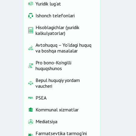
Yuridik lug‘at
Ishonch telefonlari
Hisoblagichlar (yuridik
kalkulyatorlar)
Avtohuquq – Yo‘ldagi huquq
va boshqa masalalar
Pro bono-Ko‘ngilli
huquqshunos
Bepul huquqiy yordam
vaucheri
PSEA
Kommunal xizmatlar
Mediatsiya
Farmatsevtika tarmog'ini