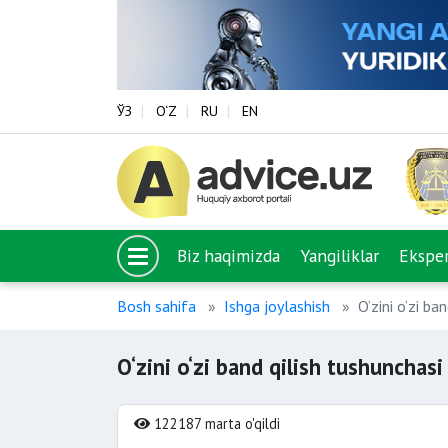
ЎЗ
O‘Z
RU
EN
Biz haqimizda
Yangiliklar
Eksper
Bosh sahifa
Ishga joylashish
O‘zini o‘zi ba
O‘zini o‘zi band qilish tushunchasi
122187 marta o'qildi