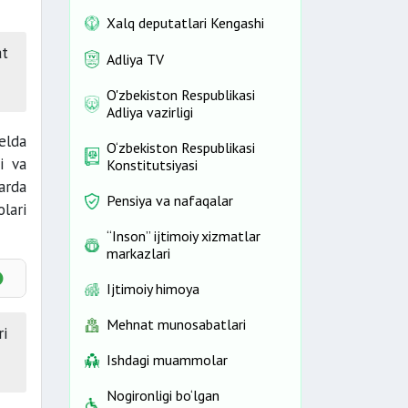
Xalq deputatlari Kengashi
at
Adliya TV
O'zbekiston Respublikasi
Adliya vazirligi
elda
O‘zbekiston Respublikasi
i va
Konstitutsiyasi
arda
Pensiya va nafaqalar
lari
“Inson” ijtimoiy xizmatlar
markazlari
Ijtimoiy himoya
Mehnat munosabatlari
ri
Ishdagi muammolar
Nogironligi bo‘lgan