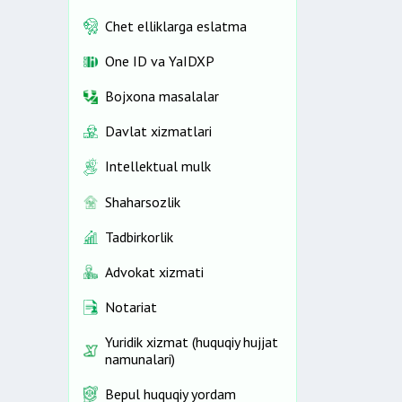
Chet elliklarga eslatma
One ID vа YaIDXP
Bojxona masalalar
Davlat xizmatlari
Intellektual mulk
Shaharsozlik
Tadbirkorlik
Advokat xizmati
Notariat
Yuridik xizmat (huquqiy hujjat
namunalari)
Bepul huquqiy yordam