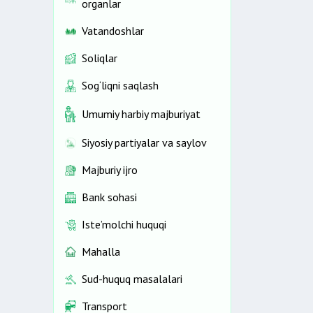
organlar
Vatandoshlar
Soliqlar
Sog‘liqni saqlash
Umumiy harbiy majburiyat
Siyosiy partiyalar va saylov
Majburiy ijro
Bank sohasi
Iste’molchi huquqi
Mahalla
Sud-huquq masalalari
Transport