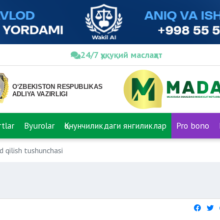
24/7 ҳуқуқий маслаҳат
tlar
Byurolar
Қонунчиликдаги янгиликлар
Pro bono
nd qilish tushunchasi