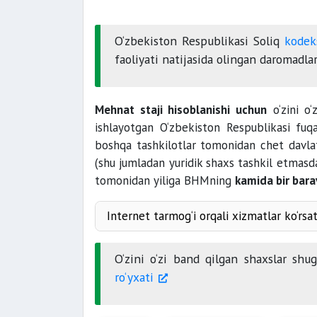
O‘zbekiston Respublikasi Soliq
kodek
faoliyati natijasida olingan daromadla
Mehnat staji hisoblanishi uchun
o‘zini o‘
ishlayotgan O‘zbekiston Respublikasi fuqa
boshqa tashkilotlar tomonidan chet davlatl
(shu jumladan yuridik shaxs tashkil etmasda
tomonidan yiliga BHMning
kamida bir bara
Internet tarmog‘i orqali xizmatlar ko‘rsat
O‘zini o‘zi band qilgan shaxslar shug‘
ro‘yxati