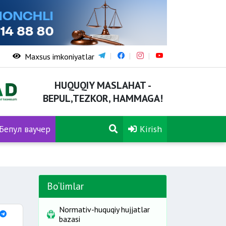
Maxsus imkoniyatlar
HUQUQIY MASLAHAT -
BEPUL,TEZKOR, HAMMAGA!
Бепул ваучер
Kirish
Bo‘limlar
Normativ-huquqiy hujjatlar
bazasi