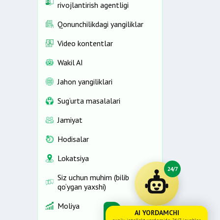
rivojlantirish agentligi
Qonunchilikdagi yangiliklar
Video kontentlar
Wakil AI
Jahon yangiliklari
Sug‘urta masalalari
Jamiyat
Hodisalar
Lokatsiya
24/7
Siz uchun muhim (bilib
qo‘ygan yaxshi)
Moliya
AI YORDAMCHI