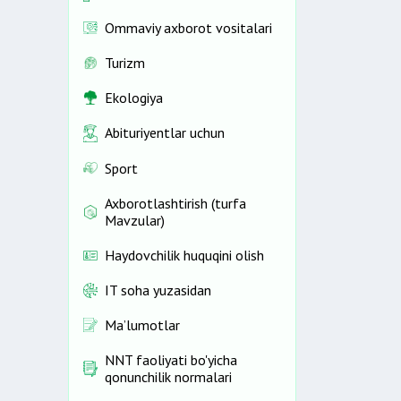
Ommaviy axborot vositalari
Turizm
Ekologiya
Abituriyentlar uchun
Sport
Axborotlashtirish (turfa
Mavzular)
Haydovchilik huquqini olish
IT soha yuzasidan
Ma’lumotlar
NNT faoliyati bo'yicha
qonunchilik normalari