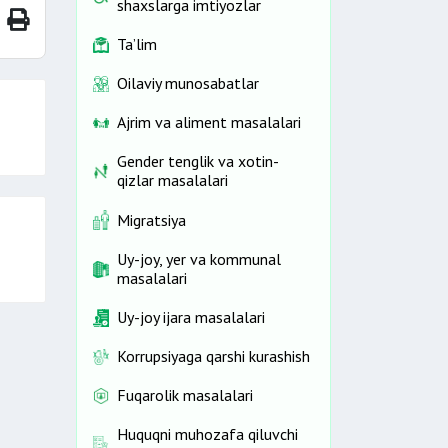
shaxslarga imtiyozlar
Ta’lim
Oilaviy munosabatlar
Ajrim va aliment masalalari
Gender tenglik va xotin-
qizlar masalalari
Migratsiya
Uy-joy, yer va kommunal
masalalari
Uy-joy ijara masalalari
Korrupsiyaga qarshi kurashish
Fuqarolik masalalari
Huquqni muhozafa qiluvchi