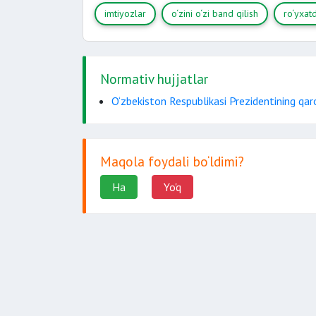
imtiyozlar
o‘zini o‘zi band qilish
ro‘yxatd
Normativ hujjatlar
O‘zbekiston Respublikasi Prezidentining qa
Maqola foydali bo‘ldimi?
Ha
Yo'q