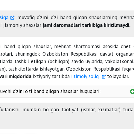
siga
muvofiq o‘zini o‘zi band qilgan shaxslarning mehn
ri jismoniy shaxslar
jami daromadlari tarkibiga kiritilmaydi.
zi band qilgan shaxslar, mehnat shartnomasi asosida chet 
rolari, shuningdek O‘zbekiston Respublikasi davlat organlar
arda tashkil etilgan (ochilgan) savdo uylarida, vakolatxonal
n), tashkilotlarda ishlayotgan O‘zbekiston Respublikasi fuqaro
vari miqdorida
ixtiyoriy tartibda
ijtimoiy soliq
to‘laydilar.
uvchi o‘zini o‘zi band qilgan shaxslar huquqlari:
ullanishi mumkin bo‘lgan faoliyat (ishlar, xizmatlar) turla