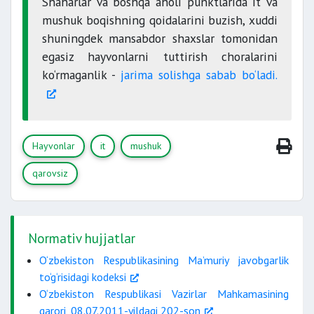
Shaharlar va boshqa aholi punktlarida it va
mushuk boqishning qoidalarini buzish, xuddi
shuningdek mansabdor shaxslar tomonidan
egasiz hayvonlarni tuttirish choralarini
ko‘rmaganlik -
jarima solishga sabab bo‘ladi.
Hayvonlar
it
mushuk
qarovsiz
Normativ hujjatlar
O‘zbekiston Respublikasining Ma’muriy javobgarlik
to‘g‘risidagi kodeksi
O‘zbekiston Respublikasi Vazirlar Mahkamasining
qarori, 08.07.2011-yildagi 202-son