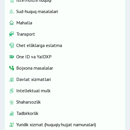
Sud-huquq masalalari
Mahalla
Transport
Chet elliklarga eslatma
One ID vа YaIDXP
Bojxona masalalar
Davlat xizmatlari
Intellektual mulk
Shaharsozlik
Tadbirkorlik
Yuridik xizmat (huquqiy hujjat namunalari)