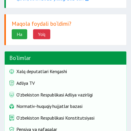
Maqola foydali bo‘ldimi?
Ha
Yo'q
Bo‘limlar
Xalq deputatlari Kengashi
Adliya TV
O'zbekiston Respublikasi Adliya vazirligi
Normativ-huquqiy hujjatlar bazasi
O‘zbekiston Respublikasi Konstitutsiyasi
Pensiya va nafaqalar