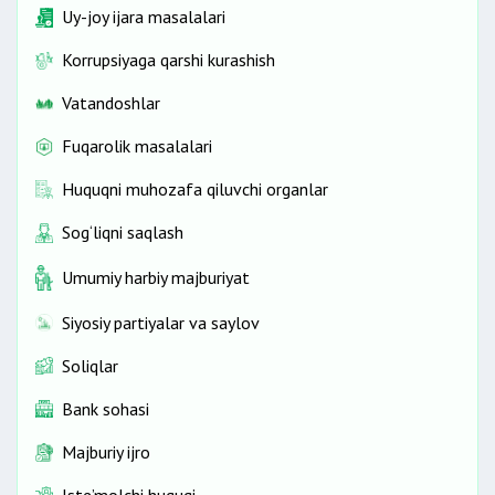
Uy-joy ijara masalalari
Korrupsiyaga qarshi kurashish
Vatandoshlar
Fuqarolik masalalari
Huquqni muhozafa qiluvchi organlar
Sog‘liqni saqlash
Umumiy harbiy majburiyat
Siyosiy partiyalar va saylov
Soliqlar
Bank sohasi
Majburiy ijro
Iste’molchi huquqi