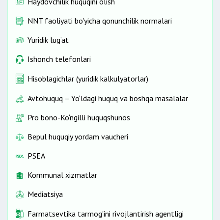
Haydovchilik huquqini olish
NNT faoliyati bo'yicha qonunchilik normalari
Yuridik lug‘at
Ishonch telefonlari
Hisoblagichlar (yuridik kalkulyatorlar)
Avtohuquq – Yo‘ldagi huquq va boshqa masalalar
Pro bono-Ko‘ngilli huquqshunos
Bepul huquqiy yordam vaucheri
PSEA
Kommunal xizmatlar
Mediatsiya
Farmatsevtika tarmog'ini rivojlantirish agentligi