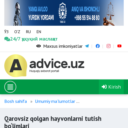
ЎЗ
O‘Z
RU
EN
24/7 ҳуқуқий маслаҳат
Maxsus imkoniyatlar
Kirish
Bosh sahifa
Umumiy maʼlumotlar
Qarovsiz qolgan hayvonl
Qarovsiz qolgan hayvonlarni tutish
bo‘limlari