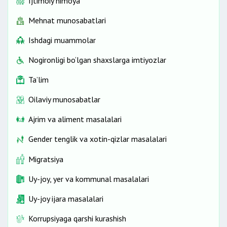
Ijtimoiy himoya
Mehnat munosabatlari
Ishdagi muammolar
Nogironligi bo‘lgan shaxslarga imtiyozlar
Ta’lim
Oilaviy munosabatlar
Ajrim va aliment masalalari
Gender tenglik va xotin-qizlar masalalari
Migratsiya
Uy-joy, yer va kommunal masalalari
Uy-joy ijara masalalari
Korrupsiyaga qarshi kurashish