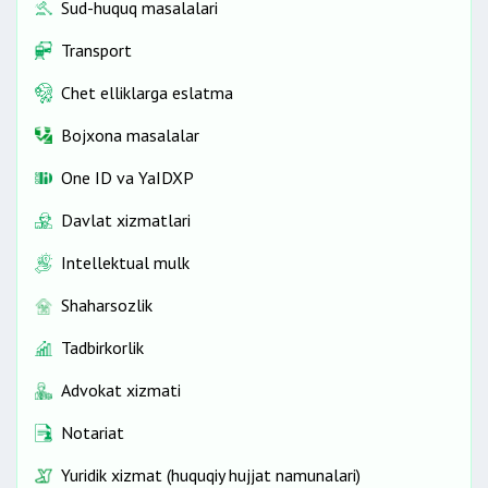
Sud-huquq masalalari
Transport
Chet elliklarga eslatma
Bojxona masalalar
One ID vа YaIDXP
Davlat xizmatlari
Intellektual mulk
Shaharsozlik
Tadbirkorlik
Advokat xizmati
Notariat
Yuridik xizmat (huquqiy hujjat namunalari)