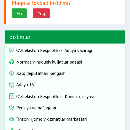
Maqola foydali bo‘ldimi?
Ha
Yo'q
Bo‘limlar
O'zbekiston Respublikasi Adliya vazirligi
Normativ-huquqiy hujjatlar bazasi
Xalq deputatlari Kengashi
Adliya TV
O‘zbekiston Respublikasi Konstitutsiyasi
Pensiya va nafaqalar
“Inson” ijtimoiy xizmatlar markazlari