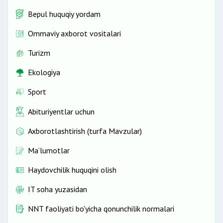
Bepul huquqiy yordam
Ommaviy axborot vositalari
Turizm
Ekologiya
Sport
Abituriyentlar uchun
Axborotlashtirish (turfa Mavzular)
Ma’lumotlar
Haydovchilik huquqini olish
IT soha yuzasidan
NNT faoliyati bo'yicha qonunchilik normalari