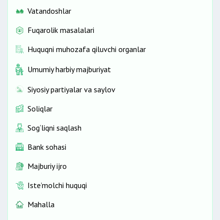
Vatandoshlar
Fuqarolik masalalari
Huquqni muhozafa qiluvchi organlar
Umumiy harbiy majburiyat
Siyosiy partiyalar va saylov
Soliqlar
Sog‘liqni saqlash
Bank sohasi
Majburiy ijro
Iste’molchi huquqi
Mahalla