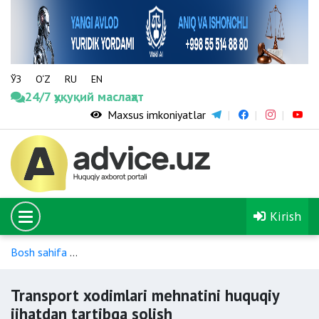
ЎЗ
O‘Z
RU
EN
24/7 ҳуқуқий маслаҳат
Maxsus imkoniyatlar
Kirish
Bosh sahifa
Iqtisodiyotning ayrim tarmoqlari xodimlari va ayr
Transport xodimlari mehnatini huquqiy
jihatdan tartibga solish