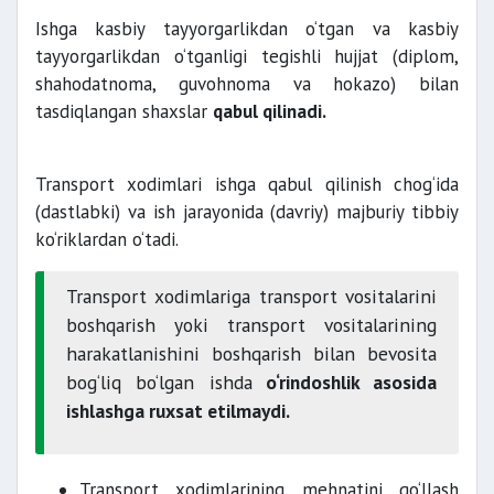
Ishga kasbiy tayyorgarlikdan o‘tgan va kasbiy
tayyorgarlikdan o‘tganligi tegishli hujjat (diplom,
shahodatnoma, guvohnoma va hokazo) bilan
tasdiqlangan shaxslar
qabul qilinadi.
Transport xodimlari ishga qabul qilinish chog‘ida
(dastlabki) va ish jarayonida (davriy) majburiy tibbiy
ko‘riklardan o‘tadi.
Transport xodimlariga transport vositalarini
boshqarish yoki transport vositalarining
harakatlanishini boshqarish bilan bevosita
bog‘liq bo‘lgan ishda
o‘rindoshlik asosida
ishlashga ruxsat etilmaydi.
Transport xodimlarining mehnatini qo‘llash