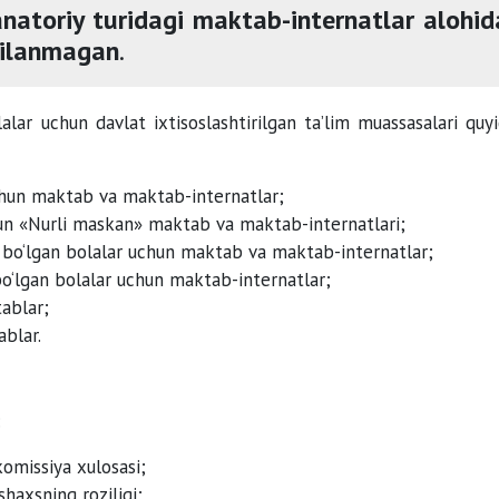
anatoriy turidagi maktab-internatlar alohid
gilanmagan
.
lalar uchun davlat ixtisoslashtirilgan ta’lim muassasalari quy
uchun maktab va maktab-internatlar;
chun «Nurli maskan» maktab va maktab-internatlari;
ri bo‘lgan bolalar uchun maktab va maktab-internatlar;
o‘lgan bolalar uchun maktab-internatlar;
tablar;
ablar.
:
omissiya xulosasi;
shaxsning roziligi;