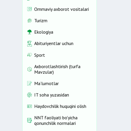
Ommaviy axborot vositalari
Turizm
Ekologiya
Abituriyentlar uchun
Sport
Axborotlashtirish (turfa
Mavzular)
Ma’lumotlar
IT soha yuzasidan
Haydovchilik huquqini olish
NNT faoliyati bo'yicha
qonunchilik normalari