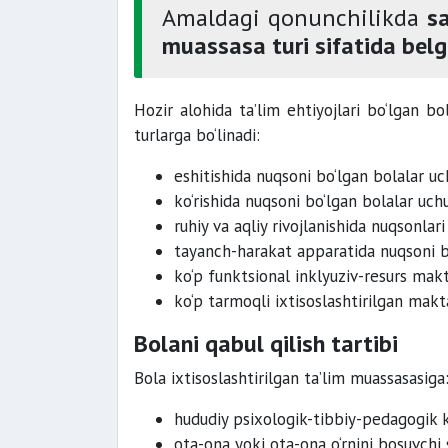
Amaldagi qonunchilikda
s
muassasa turi sifatida bel
Hozir alohida ta’lim ehtiyojlari bo‘lgan bo
turlarga bo‘linadi:
eshitishida nuqsoni bo‘lgan bolalar 
ko‘rishida nuqsoni bo‘lgan bolalar u
ruhiy va aqliy rivojlanishida nuqsonla
tayanch-harakat apparatida nuqsoni b
ko‘p funktsional inklyuziv-resurs mak
ko‘p tarmoqli ixtisoslashtirilgan makt
Bolani qabul qilish tartibi
Bola ixtisoslashtirilgan ta’lim muassasasiga
hududiy psixologik-tibbiy-pedagogik k
ota-ona yoki ota-ona o‘rnini bosuvchi 