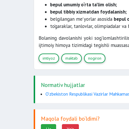
bepul umumiy o‘rta ta’lim olish;
bepul tibbiy xizmatdan foydalanish;
belgilangan me’yorlar asosida
bepul o
to‘garaklar, tanlovlar, olimpiadalar va
Bolaning davolanishi yoki sog‘lomlashtirili
ijtimoiy himoya tizimidagi tegishli muassas
imtiyoz
maktab
nogiron
Normativ hujjatlar
O‘zbekiston Respublikasi Vazirlar Mahkamas
Maqola foydali bo‘ldimi?