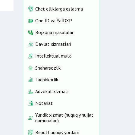
Chet elliklarga eslatma
One ID vа YaIDXP
Bojxona masalalar
Davlat xizmatlari
Intellektual mulk
Shaharsozlik
Tadbirkorlik
Advokat xizmati
Notariat
Yuridik xizmat (huquqiy hujjat
namunalari)
Bepul huquqiy yordam