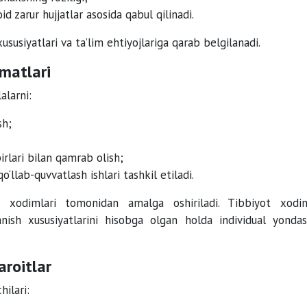
oid zarur hujjatlar asosida qabul qilinadi.
xususiyatlari va ta’lim ehtiyojlariga qarab belgilanadi.
zmatlari
alarni:
sh;
irlari bilan qamrab olish;
‘llab-quvvatlash ishlari tashkil etiladi.
 xodimlari tomonidan amalga oshiriladi. Tibbiyot xodim
anish xususiyatlarini hisobga olgan holda individual yondas
aroitlar
hilari: