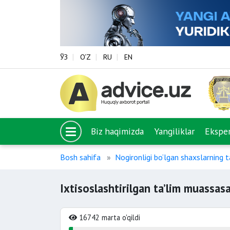
ЎЗ
O‘Z
RU
EN
Biz haqimizda
Yangiliklar
Eksper
Bosh sahifa
Nogironligi bo‘lgan shaxslarning ta
Ixtisoslashtirilgan ta’lim muassasa
16742 marta o'qildi