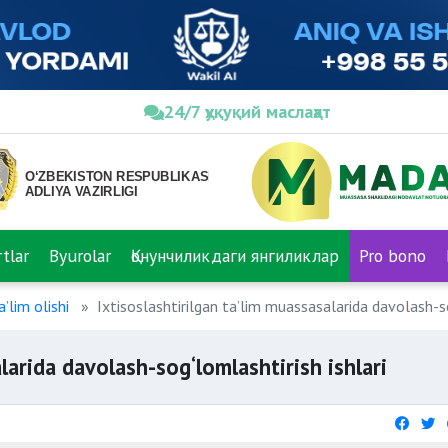
24/7 ҳуқуқий маслаҳат
tlar
Byurolar
Қонунчиликдаги янгиликлар
Pro bono
ʼlim olishi
Ixtisoslashtirilgan ta’lim muassasalarida davolash-so
larida davolash-sog‘lomlashtirish ishlari