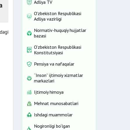
Adliya TV
a
O'zbekiston Respublikasi
Adliya vazirligi
Normativ-huquqiy hujjatlar
idagi
bazasi
O‘zbekiston Respublikasi
Konstitutsiyasi
Pensiya va nafaqalar
“Inson” ijtimoiy xizmatlar
markazlari
Ijtimoiy himoya
Mehnat munosabatlari
Ishdagi muammolar
Nogironligi bo‘lgan