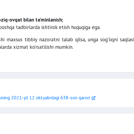
ziq-ovqat bilan ta’minlanish;
 boshqa tadbirlarda ishtirok etish huquqiga ega.
shi maxsus tibbiy nazoratni talab qilsa, unga sog‘liqni saqlas
alarda xizmat ko‘rsatilishi mumkin.
ining 2021-yil 12 oktyabrdagi 638-son qarori