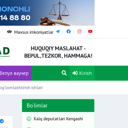
Maxsus imkoniyatlar
HUQUQIY MASLAHAT -
BEPUL,TEZKOR, HAMMAGA!
Бепул ваучер
Kirish
g‘lomlashtirish ishlari
Bo‘limlar
Xalq deputatlari Kengashi