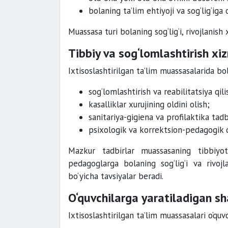
bolaning ta’lim ehtiyoji va sog‘lig‘iga 
Muassasa turi bolaning sog‘lig‘i, rivojlanish 
Tibbiy va sog‘lomlashtirish xi
Ixtisoslashtirilgan ta’lim muassasalarida bol
sog‘lomlashtirish va reabilitatsiya qili
kasalliklar xurujining oldini olish;
sanitariya-gigiena va profilaktika tadb
psixologik va korrektsion-pedagogik qo
Mazkur tadbirlar muassasaning tibbiyot
pedagoglarga bolaning sog‘lig‘i va rivojl
bo‘yicha tavsiyalar beradi.
O‘quvchilarga yaratiladigan sh
Ixtisoslashtirilgan ta’lim muassasalari o‘quvc