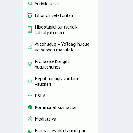
Yuridik lug‘at
Ishonch telefonlari
Hisoblagichlar (yuridik
kalkulyatorlar)
Avtohuquq – Yo‘ldagi huquq
va boshqa masalalar
Pro bono-Ko‘ngilli
huquqshunos
Bepul huquqiy yordam
vaucheri
PSEA
Kommunal xizmatlar
Mediatsiya
Farmatsevtika tarmog'ini