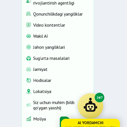
rivojlantirish agentligi
Qonunchilikdagi yangiliklar
Video kontentlar
Wakil AI
Jahon yangiliklari
Sug‘urta masalalari
Jamiyat
Hodisalar
Lokatsiya
24/7
Siz uchun muhim (bilib
qo‘ygan yaxshi)
Moliya
AI YORDAMCHI