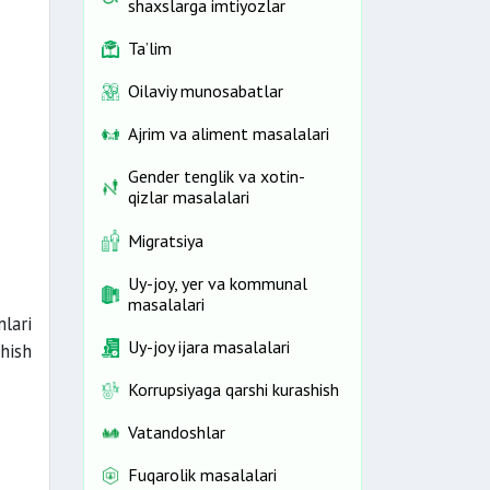
shaxslarga imtiyozlar
Ta’lim
Oilaviy munosabatlar
Ajrim va aliment masalalari
Gender tenglik va xotin-
qizlar masalalari
Migratsiya
Uy-joy, yer va kommunal
masalalari
lari
Uy-joy ijara masalalari
hish
Korrupsiyaga qarshi kurashish
Vatandoshlar
Fuqarolik masalalari