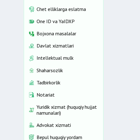
Chet elliklarga eslatma
One ID vа YaIDXP
Bojxona masalalar
Davlat xizmatlari
Intellektual mulk
Shaharsozlik
Tadbirkorlik
Notariat
Yuridik xizmat (huquqiy hujjat
namunalari)
Advokat xizmati
Bepul huquqiy yordam