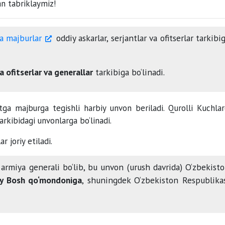
a majburlar
oddiy askarlar, serjantlar va ofitserlar tarkibi
ta ofitserlar va generallar
tarkibiga bo‘linadi.
ga majburga tegishli harbiy unvon beriladi. Qurolli Kuchlar
arkibidagi unvonlarga bo‘linadi.
r joriy etiladi.
 armiya generali bo‘lib, bu unvon (urush davrida) O‘zbekist
iy Bosh qo‘mondoniga
, shuningdek O‘zbekiston Respublika