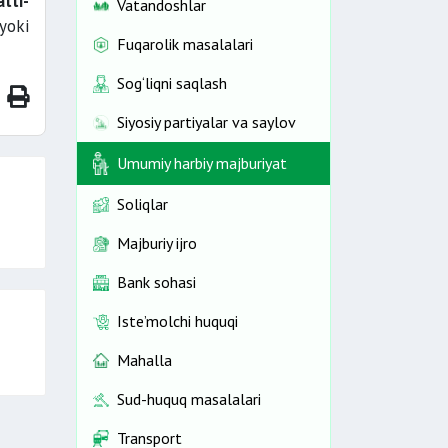
tti-
Vatandoshlar
yoki
Fuqarolik masalalari
Sog‘liqni saqlash
Siyosiy partiyalar va saylov
Umumiy harbiy majburiyat
Soliqlar
Majburiy ijro
Bank sohasi
Iste’molchi huquqi
Mahalla
Sud-huquq masalalari
Transport