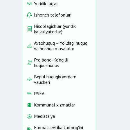
Yuridik lug‘at
Ishonch telefonlari
Hisoblagichlar (yuridik
kalkulyatorlar)
Avtohuquq – Yo‘ldagi huquq
va boshqa masalalar
Pro bono-Ko‘ngilli
huquqshunos
Bepul huquqiy yordam
vaucheri
PSEA
Kommunal xizmatlar
Mediatsiya
Farmatsevtika tarmog'ini