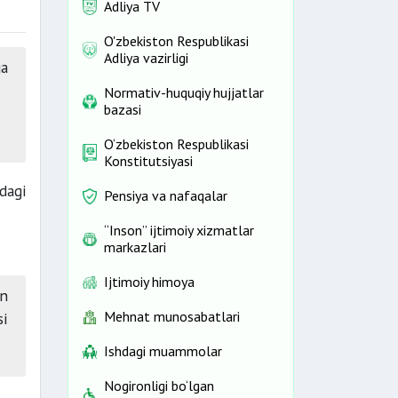
Adliya TV
O'zbekiston Respublikasi
Adliya vazirligi
ga
Normativ-huquqiy hujjatlar
bazasi
O‘zbekiston Respublikasi
Konstitutsiyasi
dagi
Pensiya va nafaqalar
“Inson” ijtimoiy xizmatlar
markazlari
Ijtimoiy himoya
on
Mehnat munosabatlari
si
Ishdagi muammolar
Nogironligi bo‘lgan