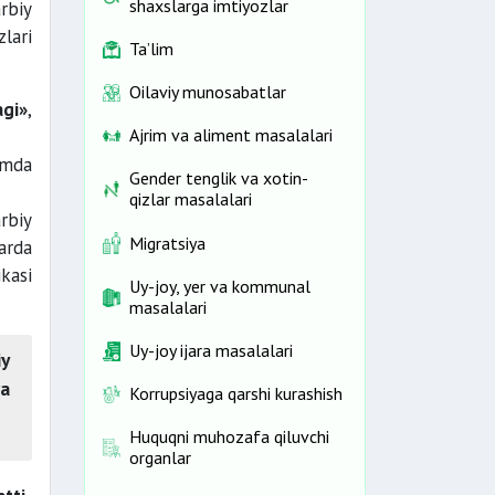
shaxslarga imtiyozlar
rbiy
zlari
Ta’lim
Oilaviy munosabatlar
agi»
,
Ajrim va aliment masalalari
amda
Gender tenglik va xotin-
qizlar masalalari
rbiy
Migratsiya
arda
kasi
Uy-joy, yer va kommunal
masalalari
Uy-joy ijara masalalari
iy
ra
Korrupsiyaga qarshi kurashish
Huquqni muhozafa qiluvchi
organlar