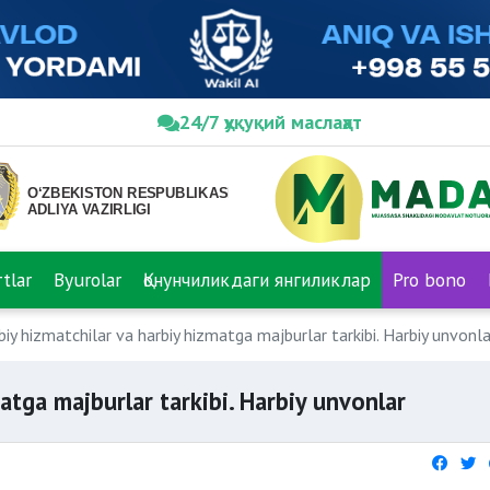
24/7 ҳуқуқий маслаҳат
tlar
Byurolar
Қонунчиликдаги янгиликлар
Pro bono
biy hizmatchilar va harbiy hizmatga majburlar tarkibi. Harbiy unvonla
atga majburlar tarkibi. Harbiy unvonlar