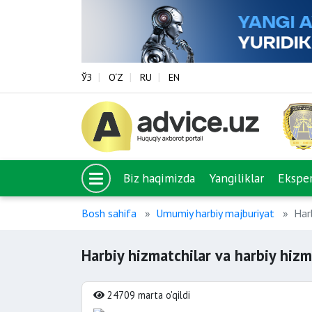
ЎЗ
O‘Z
RU
EN
Biz haqimizda
Yangiliklar
Eksper
Bosh sahifa
Umumiy harbiy majburiyat
Har
Harbiy hizmatchilar va harbiy hizm
24709 marta o'qildi