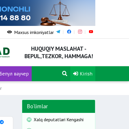
Maxsus imkoniyatlar
HUQUQIY MASLAHAT -
BEPUL,TEZKOR, HAMMAGA!
Бепул ваучер
Kirish
r
Bo‘limlar
Xalq deputatlari Kengashi