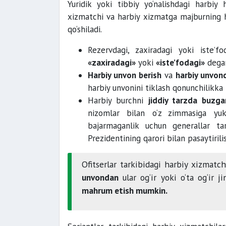
Yuridik yoki tibbiy yo‘nalishdagi harbiy 
xizmatchi va harbiy xizmatga majburning 
qo‘shiladi.
Rezervdagi, zaxiradagi yoki iste’f
«zaxiradagi»
yoki
«iste’fodagi»
degan 
Harbiy unvon berish
va
harbiy unvon
harbiy unvonini tiklash qonunchilikka 
Harbiy burchni
jiddiy tarzda buzga
nizomlar bilan o‘z zimmasiga yukl
bajarmaganlik uchun generallar tar
Prezidentining qarori bilan pasaytiril
Ofitserlar tarkibidagi harbiy xizmatc
unvondan
ular og‘ir yoki o‘ta og‘ir
mahrum etish mumkin.