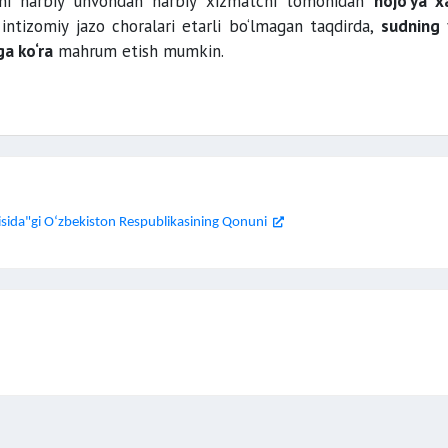
larni harbiy unvondan harbiy xizmatchi tomonidan
nojo‘ya xa
intizomiy jazo choralari etarli bo‘lmagan taqdirda,
sudning
ga ko‘ra
mahrum etish mumkin.
isida"gi O‘zbekiston Respublikasining Qonuni