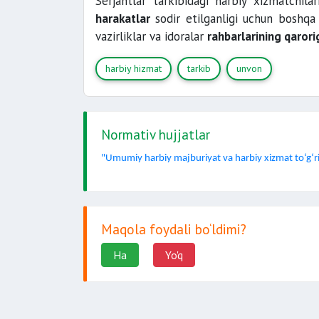
Serjantlar tarkibidagi harbiy xizmatchi
harakatlar
sodir etilganligi uchun boshqa 
vazirliklar va idoralar
rahbarlarining qarori
harbiy hizmat
tarkib
unvon
Normativ hujjatlar
"Umumiy harbiy majburiyat va harbiy xizmat to‘g‘r
Maqola foydali bo‘ldimi?
Ha
Yo'q