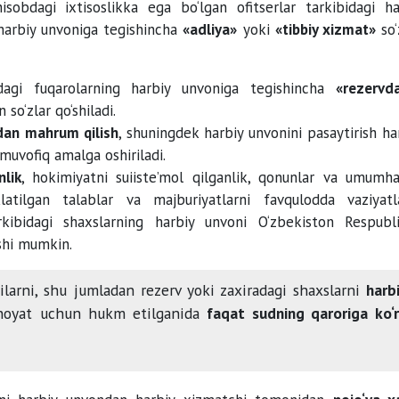
hisobdagi ixtisoslikka ega bo‘lgan ofitserlar tarkibidagi ha
harbiy unvoniga tegishincha
«adliya»
yoki
«tibbiy xizmat»
so‘
odagi fuqarolarning harbiy unvoniga tegishincha
«rezervd
so‘zlar qo‘shiladi.
dan mahrum qilish
, shuningdek harbiy unvonini pasaytirish h
muvofiq amalga oshiriladi.
nlik
, hokimiyatni suiiste’mol qilganlik, qonunlar va umumha
atilgan talablar va majburiyatlarni favqulodda vaziyatl
kibidagi shaxslarning harbiy unvoni O‘zbekiston Respubli
ishi mumkin.
hilarni, shu jumladan rezerv yoki zaxiradagi shaxslarni
harb
 jinoyat uchun hukm etilganida
faqat sudning qaroriga
ko‘