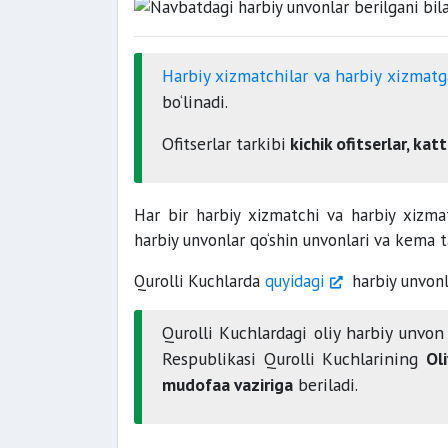
Harbiy xizmatchilar va harbiy xizmatg
bo‘linadi.
Ofitserlar tarkibi
kichik ofitserlar, kat
Har bir harbiy xizmatchi va harbiy xizmat
harbiy unvonlar qo‘shin unvonlari va kema t
Qurolli Kuchlarda
quyidagi
harbiy unvonla
Qurolli Kuchlardagi oliy harbiy unvon
Respublikasi Qurolli Kuchlarining
Ol
mudofaa vaziriga
beriladi.