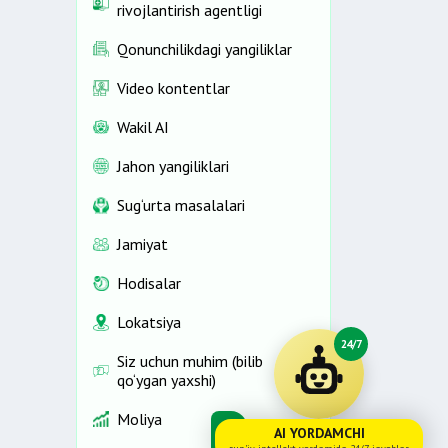
rivojlantirish agentligi
Qonunchilikdagi yangiliklar
Video kontentlar
Wakil AI
Jahon yangiliklari
Sug‘urta masalalari
Jamiyat
Hodisalar
Lokatsiya
24/7
Siz uchun muhim (bilib
qo‘ygan yaxshi)
Moliya
AI YORDAMCHI