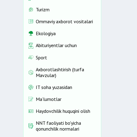
Turizm
Ommaviy axborot vositalari
Ekologiya
Abituriyentlar uchun
Sport
Axborotlashtirish (turfa
Mavzular)
IT soha yuzasidan
Ma’lumotlar
Haydovchilik huquqini olish
NNT faoliyati bo'yicha
qonunchilik normalari