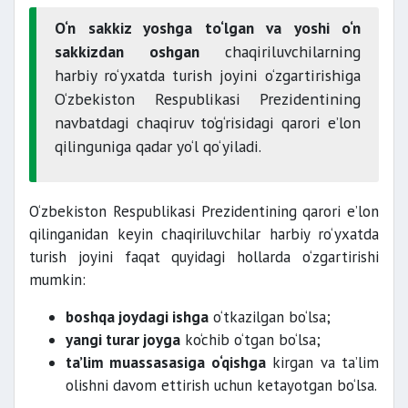
O‘n sakkiz yoshga to‘lgan va yoshi o‘n
sakkizdan oshgan
chaqiriluvchilarning
harbiy ro‘yxatda turish joyini o‘zgartirishiga
O‘zbekiston Respublikasi Prezidentining
navbatdagi chaqiruv to‘g‘risidagi qarori e’lon
qilinguniga qadar yo‘l qo‘yiladi.
O‘zbekiston Respublikasi Prezidentining qarori e’lon
qilinganidan keyin chaqiriluvchilar harbiy ro‘yxatda
turish joyini faqat quyidagi hollarda o‘zgartirishi
mumkin:
boshqa joydagi ishga
o‘tkazilgan bo‘lsa;
yangi turar joyga
ko‘chib o‘tgan bo‘lsa;
ta’lim muassasasiga o‘qishga
kirgan va ta’lim
olishni davom ettirish uchun ketayotgan bo‘lsa.