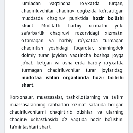
jumladan vaqtincha ro‘yxatda turgan,
chaqiriluvchilar chaqiruv qog‘ozida ko‘rsatilgan
muddatda chaqiruv punktida
hozir bo‘lishi
shart
. Muddatli harbiy xizmatni yoki
safarbarlik chaqiruvi rezervidagi xizmatni
o‘tamagan va harbiy ro‘yxatda turmagan
chaqirilish yoshidagi fuqarolar, shuningdek
doimiy turar joyidan vaqtincha boshqa joyga
jo‘nab ketgan va o‘sha erda harbiy ro‘yxatda
turmagan chaqiriluvchilar turar joylaridagi
mudofaa ishlari organlarida hozir bo‘lishi
shart.
Korxonalar, muassasalar, tashkilotlarning va ta’lim
muassasalarining rahbarlari xizmat safarida bo‘lgan
chaqiriluvchilarni chaqirtirib olishlari va ularning
chaqiruv uchastkasida o‘z vaqtida hozir bo‘lishini
ta’minlashlari shart.