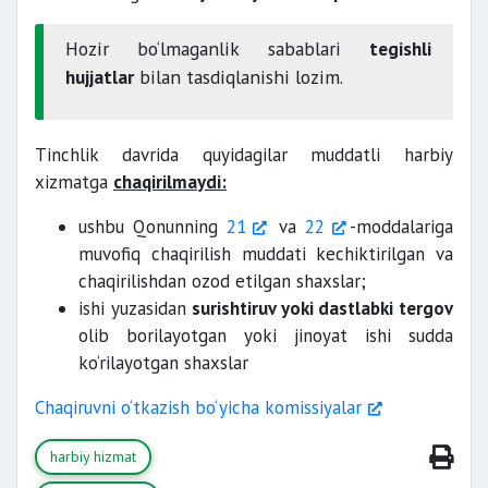
Hozir bo‘lmaganlik sabablari
tegishli
hujjatlar
bilan tasdiqlanishi lozim.
Tinchlik davrida quyidagilar muddatli harbiy
xizmatga
chaqirilmaydi:
ushbu Qonunning
21
va
22
-moddalariga
muvofiq chaqirilish muddati kechiktirilgan va
chaqirilishdan ozod etilgan shaxslar;
ishi yuzasidan
surishtiruv yoki dastlabki tergov
olib borilayotgan yoki jinoyat ishi sudda
ko‘rilayotgan shaxslar
Chaqiruvni o‘tkazish bo‘yicha komissiyalar
harbiy hizmat