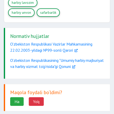
harbiy lavozim
harbiy unvon
safarbarlik
Normativ hujjatlar
O‘zbekiston Respublikasi Vazirlar Mahkamasining
22.02.2003-yildagi №99-sonli Qarori
O‘zbekiston Respublikasining "Umumiy harbiy majburiyat
va harbiy xizmat to‘g‘risida"gi Qonuni
Maqola foydali bo‘ldimi?
Ha
Yo'q