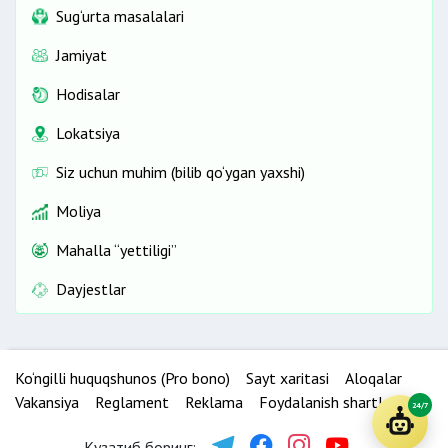
Sug‘urta masalalari
Jamiyat
Hodisalar
Lokatsiya
Siz uchun muhim (bilib qo‘ygan yaxshi)
Moliya
Mahalla “yettiligi”
Dayjestlar
Ko‘ngilli huquqshunos (Pro bono)
Sayt xaritasi
Aloqalar
Vakansiya
Reglament
Reklama
Foydalanish shartlari
24/7
Кузатиб боринг: