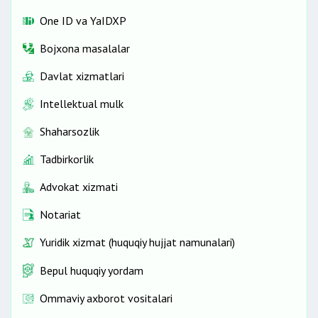
One ID vа YaIDXP
Bojxona masalalar
Davlat xizmatlari
Intellektual mulk
Shaharsozlik
Tadbirkorlik
Advokat xizmati
Notariat
Yuridik xizmat (huquqiy hujjat namunalari)
Bepul huquqiy yordam
Ommaviy axborot vositalari