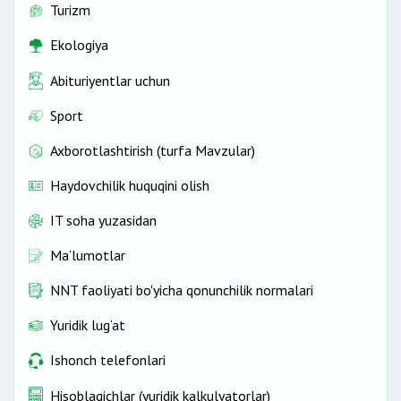
Turizm
Ekologiya
Abituriyentlar uchun
Sport
Axborotlashtirish (turfa Mavzular)
Haydovchilik huquqini olish
IT soha yuzasidan
Ma’lumotlar
NNT faoliyati bo'yicha qonunchilik normalari
Yuridik lug‘at
Ishonch telefonlari
Hisoblagichlar (yuridik kalkulyatorlar)