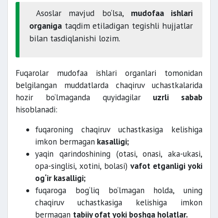
Asoslar mavjud bo‘lsa,
mudofaa ishlari
organiga
taqdim etiladigan tegishli hujjatlar
bilan tasdiqlanishi lozim.
Fuqarolar mudofaa ishlari organlari tomonidan
belgilangan muddatlarda chaqiruv uchastkalarida
hozir bo‘lmaganda quyidagilar
uzrli sabab
hisoblanadi:
fuqaroning chaqiruv uchastkasiga kelishiga
imkon bermagan
kasalligi;
yaqin qarindoshining (otasi, onasi, aka-ukasi,
opa-singlisi, xotini, bolasi)
vafot etganligi yoki
og‘ir kasalligi;
fuqaroga bog‘liq bo‘lmagan holda, uning
chaqiruv uchastkasiga kelishiga imkon
bermagan
tabiiy ofat yoki boshqa holatlar.