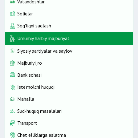
Vatandoshlar
Soliqlar
Sog‘liqni saqlash
Umumiy harbiy majburiyat
Siyosiy partiyalar va saylov
Majburiy ijro
Bank sohasi
Iste’molchi huquqi
Mahalla
Sud-huquq masalalari
Transport
Chet elliklarga eslatma