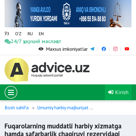
ЎЗ
O‘Z
RU
EN
24/7 ҳуқуқий маслаҳат
Maxsus imkoniyatlar
Kirish
Bosh sahifa
Umumiy harbiy majburiyat
Fuqarolarning mudda
Fuqarolarning muddatli harbiy xizmatga
hamda safarbarlik chaqiruvi rezervidagi