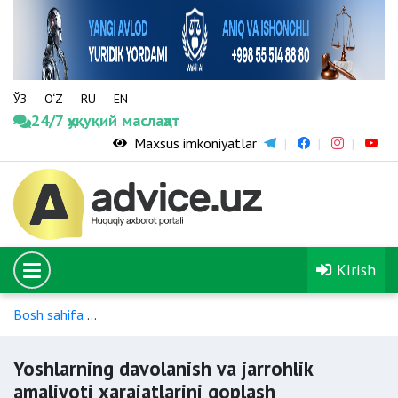
ЎЗ
O‘Z
RU
EN
24/7 ҳуқуқий маслаҳат
Maxsus imkoniyatlar
Kirish
Bosh sahifa
Nogironligi bo‘lgan shaxslarning ijtimoiy himoyasi
Yoshlarning davolanish va jarrohlik
amaliyoti xarajatlarini qoplash