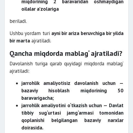
miqdorining 2 baravaridan oshmaydigan
oilalar a’zolariga
beriladi.
Ushbu yordam turi
ayni bir ariza beruvchiga bir yilda
bir marta
ajratiladi.
Qancha miqdorda mablag‘ ajratiladi?
Davolanish turiga qarab quyidagi miqdorda mablag‘
ajratiladi:
jarrohlik amaliyotisiz davolanish uchun —
bazaviy hisoblash miqdorining 50
baravarigacha;
jarrohlik amaliyotini o‘tkazish uchun — Davlat
tibbiy sug‘urtasi jamg‘armasi tomonidan
qoplanishi belgilangan bazaviy narxlar
doirasida.