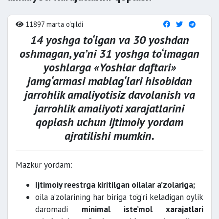
11897 marta o'qildi
14 yoshga to‘lgan va 30 yoshdan
oshmagan, ya’ni 31 yoshga to‘lmagan
yoshlarga
«Yoshlar daftari»
jamg‘armasi mablag‘lari hisobidan
jarrohlik amaliyotisiz davolanish va
jarrohlik amaliyoti xarajatlarini
qoplash uchun ijtimoiy yordam
ajratilishi mumkin.
Mazkur yordam:
Ijtimoiy reestrga kiritilgan oilalar a’zolariga;
oila a’zolarining har biriga to‘g‘ri keladigan oylik
daromadi
minimal iste’mol xarajatlari