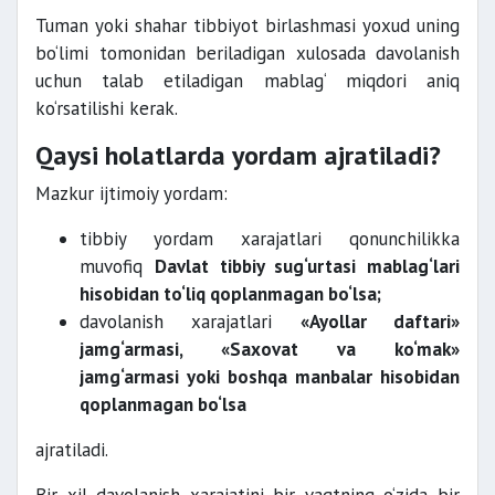
Tuman yoki shahar tibbiyot birlashmasi yoxud uning
bo‘limi tomonidan beriladigan xulosada davolanish
uchun talab etiladigan mablag‘ miqdori aniq
ko‘rsatilishi kerak.
Qaysi holatlarda yordam ajratiladi?
Mazkur ijtimoiy yordam:
tibbiy yordam xarajatlari qonunchilikka
muvofiq
Davlat tibbiy sug‘urtasi mablag‘lari
hisobidan to‘liq qoplanmagan bo‘lsa;
davolanish xarajatlari
«Ayollar daftari»
jamg‘armasi, «Saxovat va ko‘mak»
jamg‘armasi yoki boshqa manbalar hisobidan
qoplanmagan bo‘lsa
ajratiladi.