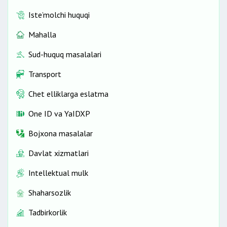
Iste’molchi huquqi
Mahalla
Sud-huquq masalalari
Transport
Chet elliklarga eslatma
One ID vа YaIDXP
Bojxona masalalar
Davlat xizmatlari
Intellektual mulk
Shaharsozlik
Tadbirkorlik