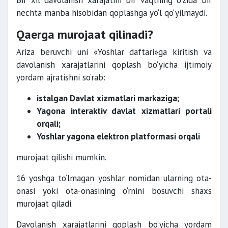
Bir xil davolanish xarajatini bir vaqtning o‘zida bir
nechta manba hisobidan qoplashga yo‘l qo‘yilmaydi.
Qaerga murojaat qilinadi?
Ariza beruvchi uni «Yoshlar daftari»ga kiritish va
davolanish xarajatlarini qoplash bo‘yicha ijtimoiy
yordam ajratishni so‘rab:
istalgan Davlat xizmatlari markaziga;
Yagona interaktiv davlat xizmatlari portali
orqali;
Yoshlar yagona elektron platformasi orqali
murojaat qilishi mumkin.
16 yoshga to‘lmagan yoshlar nomidan ularning ota-
onasi yoki ota-onasining o‘rnini bosuvchi shaxs
murojaat qiladi.
Davolanish xarajatlarini qoplash bo‘yicha yordam