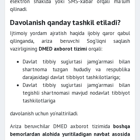
elektron shaklda yoki SMS-xabar orqali ma’lum
qilinadi.
Davolanish qanday tashkil etiladi?
Ijtimoiy yordam ajratish haqida ijobiy qaror qabul
qilinganda, ariza beruvchi Sog‘liqni saqlash
vazirligining
DMED axborot tizimi
orqali:
Davlat tibbiy sug‘urtasi jamg‘armasi bilan
shartnoma tuzgan hududiy va respublika
darajasidagi davlat tibbiyot tashkilotlariga;
Davlat tibbiy sug‘urtasi jamg‘armasi bilan
tegishli shartnomasi mavjud nodavlat tibbiyot
tashkilotlariga
davolanish uchun yo‘naltiriladi.
Ariza beruvchilar DMED axborot tizimida
boshqa
bemorlardan alohida yuritiladigan navbat asosida