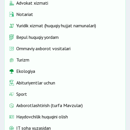
Advokat xizmati
Notariat
Yuridik xizmat (huquqiy hujjat namunalari)
Bepul huquqiy yordam
Ommaviy axborot vositalari
Turizm
Ekologiya
Abituriyentlar uchun
Sport
Axborotlashtirish (turfa Mavzular)
Haydovchilik huquqini olish
IT soha yuzasidan