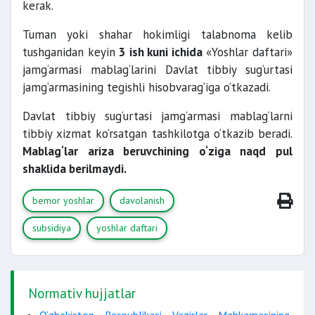
kerak.
Tuman yoki shahar hokimligi talabnoma kelib
tushganidan keyin
3 ish kuni ichida
«Yoshlar daftari»
jamg‘armasi mablag‘larini Davlat tibbiy sug‘urtasi
jamg‘armasining tegishli hisobvarag‘iga o‘tkazadi.
Davlat tibbiy sug‘urtasi jamg‘armasi mablag‘larni
tibbiy xizmat ko‘rsatgan tashkilotga o‘tkazib beradi.
Mablag‘lar ariza beruvchining o‘ziga naqd pul
shaklida berilmaydi.
bemor yoshlar
davolanish
subsidiya
yoshlar daftari
Normativ hujjatlar