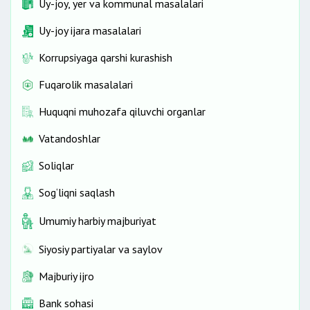
Uy-joy, yer va kommunal masalalari
Uy-joy ijara masalalari
Korrupsiyaga qarshi kurashish
Fuqarolik masalalari
Huquqni muhozafa qiluvchi organlar
Vatandoshlar
Soliqlar
Sog‘liqni saqlash
Umumiy harbiy majburiyat
Siyosiy partiyalar va saylov
Majburiy ijro
Bank sohasi