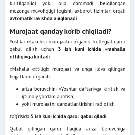
kiritilganligi yoki oila daromadi belgilangan
mezonga muvofiqligi tegishli axborot tizimlari orqali
avtomatik ravishda aniqlanadi
.
Murojaat qanday ko‘rib chiqiladi?
Yoshlar etakchisi murojaatni o‘rganib, kollegial qaror
qabul qilish uchun
3 ish kuni ichida «mahalla
ettiligi»ga kiritadi
.
«Mahalla ettiligi» murojaat va unga ilova qilingan
hujjatlarni o‘rganib:
ariza beruvchini «Yoshlar daftari»ga kiritish va
ijtimoiy yordam ajratish;
yoki murojaatni qanoatlantirishni rad etish
to‘g‘risida
5 ish kuni ichida qaror qabul qiladi
.
Qabul qilingan qaror haqida ariza beruvchiga