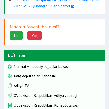
O‘zbekiston Respublikasi Vazirlar Mahkamasining
2022-yil 7-iyundagi 312-son qarori
Maqola foydali bo‘ldimi?
Ha
Yo'q
Bo‘limlar
Normativ-huquqiy hujjatlar bazasi
Xalq deputatlari Kengashi
Adliya TV
O'zbekiston Respublikasi Adliya vazirligi
O‘zbekiston Respublikasi Konstitutsiyasi