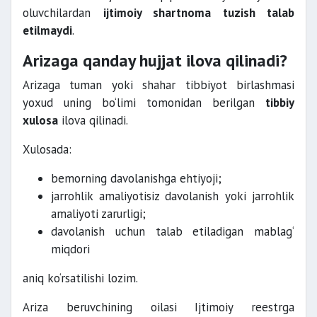
oluvchilardan
ijtimoiy shartnoma tuzish talab
etilmaydi
.
Arizaga qanday hujjat ilova qilinadi?
Arizaga tuman yoki shahar tibbiyot birlashmasi
yoxud uning bo‘limi tomonidan berilgan
tibbiy
xulosa
ilova qilinadi.
Xulosada:
bemorning davolanishga ehtiyoji;
jarrohlik amaliyotisiz davolanish yoki jarrohlik
amaliyoti zarurligi;
davolanish uchun talab etiladigan mablag‘
miqdori
aniq ko‘rsatilishi lozim.
Ariza beruvchining oilasi Ijtimoiy reestrga