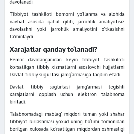
davolanadi.
Tibbiyot tashkiloti bemorni yo‘llanma va alohida
navbat asosida qabul qilib, jarrohlik amaliyotisiz
davolashni yoki jarrohlik amaliyotini o‘tkazishni
ta’minlaydi.
Xarajatlar qanday to‘lanadi?
Bemor davolanganidan keyin tibbiyot tashkiloti
ko‘rsatilgan tibbiy xizmatlarni asoslovchi hujjatlarni
Davlat tibbiy sug‘urtasi jamg‘armasiga taqdim etadi.
Davlat tibbiy sug‘urtasi jamg‘armasi tegishli
xarajatlarni qoplash uchun elektron talabnoma
kiritadi.
Talabnomadagi mablag‘ miqdori tuman yoki shahar
tibbiyot birlashmasi yoxud uning bo‘limi tomonidan
berilgan xulosada ko‘rsatilgan miqdordan oshmasligi