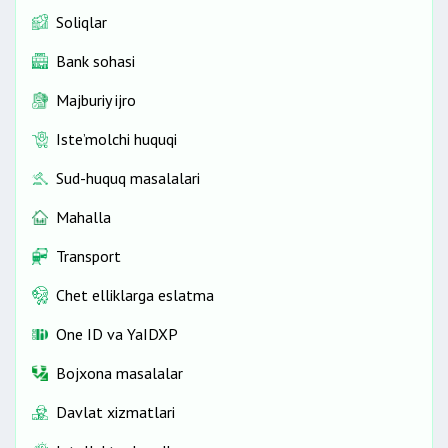
Soliqlar
Bank sohasi
Majburiy ijro
Iste’molchi huquqi
Sud-huquq masalalari
Mahalla
Transport
Chet elliklarga eslatma
One ID vа YaIDXP
Bojxona masalalar
Davlat xizmatlari