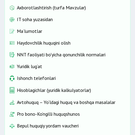
Axborotlashtirish (turfa Mavzular)
IT soha yuzasidan
Ma’lumotlar
Haydovchilik huquqini olish
NNT faoliyati bo'yicha qonunchilik normalari
Yuridik lug‘at
Ishonch telefonlari
Hisoblagichlar (yuridik kalkulyatorlar)
Avtohuquq – Yo‘ldagi huquq va boshqa masalalar
Pro bono-Ko‘ngilli huquqshunos
Bepul huquqiy yordam vaucheri