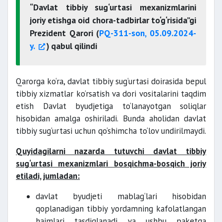
“Davlat tibbiy sug‘urtasi mexanizmlarini
joriy etishga oid chora-tadbirlar to‘g‘risida”gi
Prezident Qarori (
PQ-311-son, 05.09.2024-
y.
) qabul qilindi
Qarorga ko‘ra, davlat tibbiy sug‘urtasi doirasida bepul
tibbiy xizmatlar ko‘rsatish va dori vositalarini taqdim
etish Davlat byudjetiga to‘lanayotgan soliqlar
hisobidan amalga oshiriladi. Bunda aholidan davlat
tibbiy sug‘urtasi uchun qo‘shimcha to‘lov undirilmaydi.
Quyidagilarni nazarda tutuvchi davlat tibbiy
sug‘urtasi mexanizmlari bosqichma-bosqich joriy
etiladi, jumladan:
davlat byudjeti mablag‘lari hisobidan
qoplanadigan tibbiy yordamning kafolatlangan
hajmlari tasdiqlanadi va ushbu paketga