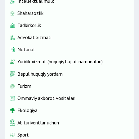
Intellektual mulk
Shaharsozlik
Tadbirkorlik
Advokat xizmati
Notariat
Yuridik xizmat (huquqiy hujjat namunalari)
Bepul huquqiy yordam
Turizm
Ommaviy axborot vositalari
Ekologiya
Abituriyentlar uchun
Sport