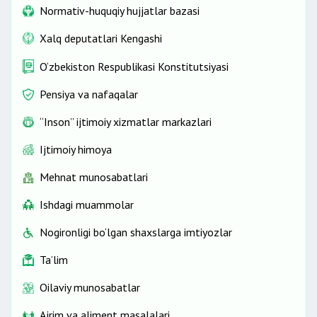
Normativ-huquqiy hujjatlar bazasi
Xalq deputatlari Kengashi
O‘zbekiston Respublikasi Konstitutsiyasi
Pensiya va nafaqalar
“Inson” ijtimoiy xizmatlar markazlari
Ijtimoiy himoya
Mehnat munosabatlari
Ishdagi muammolar
Nogironligi bo‘lgan shaxslarga imtiyozlar
Ta’lim
Oilaviy munosabatlar
Ajrim va aliment masalalari