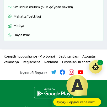
Siz uchun muhim (bilib qo‘ygan yaxshi)
Mahalla “yettiligi”
Moliya
Dayjestlar
Ko‘ngilli huquqshunos (Pro bono)
Sayt xaritasi
Aloqalar
Vakansiya
Reglament
Reklama
Foydalanish shartlari
24/7
Кузатиб боринг:
Ҳуқуқий ёрдам керакми?