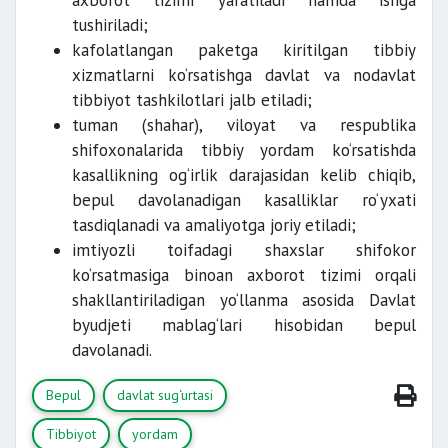
axborot tizimi yaratiladi hamda ishga
tushiriladi;
kafolatlangan paketga kiritilgan tibbiy
xizmatlarni ko‘rsatishga davlat va nodavlat
tibbiyot tashkilotlari jalb etiladi;
tuman (shahar), viloyat va respublika
shifoxonalarida tibbiy yordam ko‘rsatishda
kasallikning og‘irlik darajasidan kelib chiqib,
bepul davolanadigan kasalliklar ro‘yxati
tasdiqlanadi va amaliyotga joriy etiladi;
imtiyozli toifadagi shaxslar shifokor
ko‘rsatmasiga binoan axborot tizimi orqali
shakllantiriladigan yo‘llanma asosida Davlat
byudjeti mablag‘lari hisobidan bepul
davolanadi.
Bepul
davlat sug‘urtasi
Tibbiyot
yordam