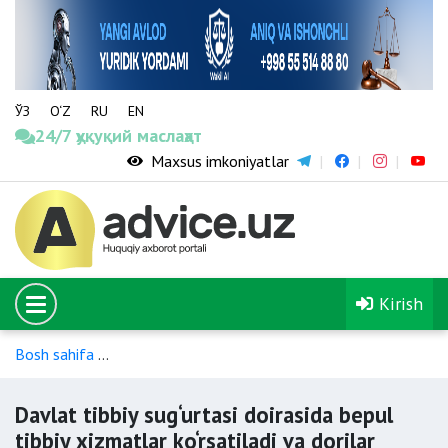
ЎЗ
O‘Z
RU
EN
24/7 ҳуқуқий маслаҳат
Maxsus imkoniyatlar
Kirish
Bosh sahifa
Davolash va tashxis qo‘yish bo‘yicha to‘lov va im
Davlat tibbiy sug‘urtasi doirasida bepul
tibbiy xizmatlar ko‘rsatiladi va dorilar