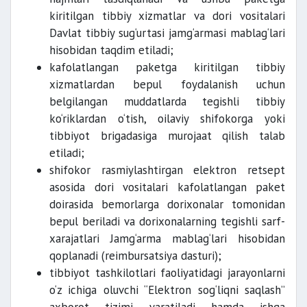
kiritilgan tibbiy xizmatlar va dori vositalari
Davlat tibbiy sug‘urtasi jamg‘armasi mablag‘lari
hisobidan taqdim etiladi;
kafolatlangan paketga kiritilgan tibbiy
xizmatlardan bepul foydalanish uchun
belgilangan muddatlarda tegishli tibbiy
ko‘riklardan o‘tish, oilaviy shifokorga yoki
tibbiyot brigadasiga murojaat qilish talab
etiladi;
shifokor rasmiylashtirgan elektron retsept
asosida dori vositalari kafolatlangan paket
doirasida bemorlarga dorixonalar tomonidan
bepul beriladi va dorixonalarning tegishli sarf-
xarajatlari Jamg‘arma mablag‘lari hisobidan
qoplanadi (reimbursatsiya dasturi);
tibbiyot tashkilotlari faoliyatidagi jarayonlarni
o‘z ichiga oluvchi “Elektron sog‘liqni saqlash”