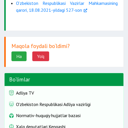
O‘zbekiston Respublikasi Vazirlar Mahkamasining
qarori, 18.08.2021-yildagi 527-son
Maqola foydali bo‘ldimi?
Ha
Yo'q
Bo‘limlar
Adliya TV
O'zbekiston Respublikasi Adliya vazirligi
Normativ-huquqiy hujjatlar bazasi
Xalq deputatlari Kengashi