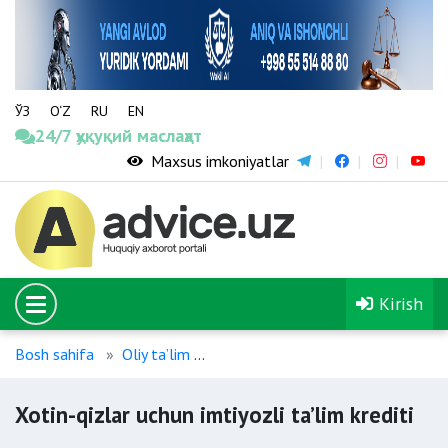
ЎЗ
O‘Z
RU
EN
24/7 ҳуқуқий маслаҳат
Maxsus imkoniyatlar
Kirish
Bosh sahifa
Oliy ta’lim
Xotin-qizlar uchun imtiyozli ta’lim 
Xotin-qizlar uchun imtiyozli ta’lim krediti