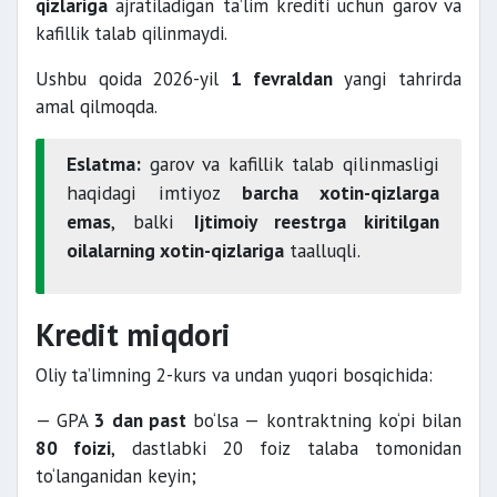
qizlariga
ajratiladigan ta’lim krediti uchun garov va
kafillik talab qilinmaydi.
Ushbu qoida 2026-yil
1 fevraldan
yangi tahrirda
amal qilmoqda.
Eslatma:
garov va kafillik talab qilinmasligi
haqidagi imtiyoz
barcha xotin-qizlarga
emas
, balki
Ijtimoiy reestrga kiritilgan
oilalarning xotin-qizlariga
taalluqli.
Kredit miqdori
Oliy ta’limning 2-kurs va undan yuqori bosqichida:
— GPA
3 dan past
bo‘lsa — kontraktning ko‘pi bilan
80 foizi
, dastlabki 20 foiz talaba tomonidan
to‘langanidan keyin;