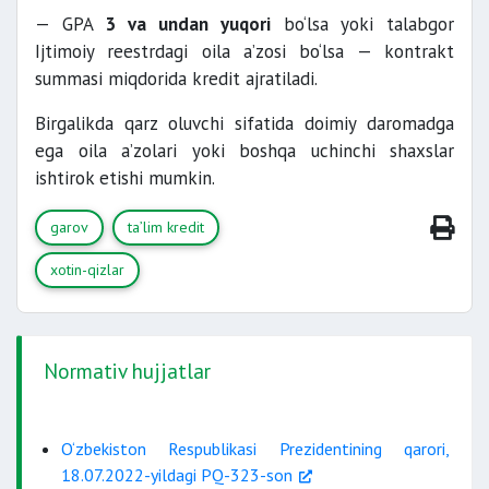
— GPA
3 va undan yuqori
bo‘lsa yoki talabgor
Ijtimoiy reestrdagi oila a’zosi bo‘lsa — kontrakt
summasi miqdorida kredit ajratiladi.
Birgalikda qarz oluvchi sifatida doimiy daromadga
ega oila a’zolari yoki boshqa uchinchi shaxslar
ishtirok etishi mumkin.
garov
ta’lim kredit
xotin-qizlar
Normativ hujjatlar
O‘zbekiston Respublikasi Prezidentining qarori,
18.07.2022-yildagi PQ-323-son