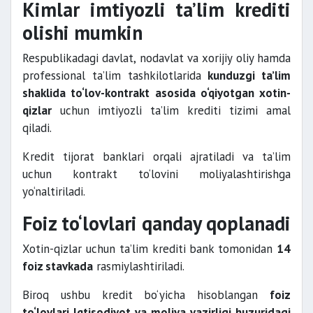
Kimlar imtiyozli ta’lim krediti
olishi mumkin
Respublikadagi davlat, nodavlat va xorijiy oliy hamda
professional ta’lim tashkilotlarida
kunduzgi ta’lim
shaklida to‘lov-kontrakt asosida o‘qiyotgan xotin-
qizlar
uchun imtiyozli ta’lim krediti tizimi amal
qiladi.
Kredit tijorat banklari orqali ajratiladi va ta’lim
uchun kontrakt to‘lovini moliyalashtirishga
yo‘naltiriladi.
Foiz to‘lovlari qanday qoplanadi
Xotin-qizlar uchun ta’lim krediti bank tomonidan
14
foiz stavkada
rasmiylashtiriladi.
Biroq ushbu kredit bo‘yicha hisoblangan
foiz
to‘lovlari Iqtisodiyot va moliya vazirligi huzuridagi