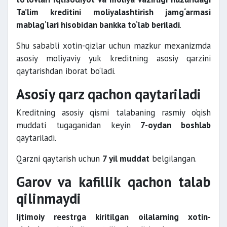
Ta’lim kreditini moliyalashtirish jamg‘armasi
mablag‘lari hisobidan bankka to‘lab beriladi
.
Shu sababli xotin-qizlar uchun mazkur mexanizmda
asosiy moliyaviy yuk kreditning asosiy qarzini
qaytarishdan iborat bo‘ladi.
Asosiy qarz qachon qaytariladi
Kreditning asosiy qismi talabaning rasmiy o‘qish
muddati tugaganidan keyin
7-oydan boshlab
qaytariladi.
Qarzni qaytarish uchun
7 yil muddat
belgilangan.
Garov va kafillik qachon talab
qilinmaydi
Ijtimoiy reestrga kiritilgan oilalarning xotin-