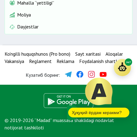
Mahalla “yettiligi”
Moliya
Dayjestlar
Ko‘ngilli huquqshunos (Pro bono)
Sayt xaritasi
Aloqalar
Vakansiya
Reglament
Reklama
Foydalanish shartlari
24/7
Кузатиб боринг:
Ҳуқуқий ёрдам керакми?
© 2019-2026 “Madad” muassasa shaklidagi nodavlat
notijorat tashkiloti