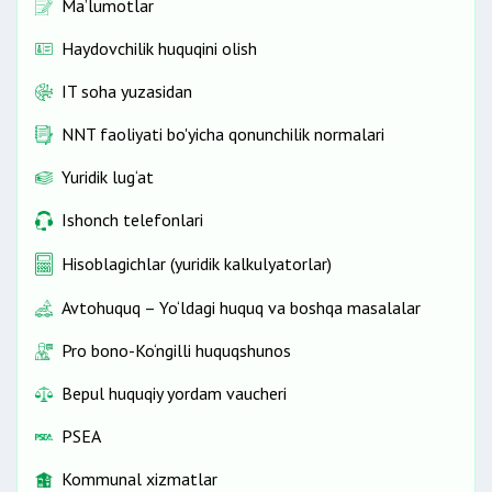
Ma’lumotlar
Haydovchilik huquqini olish
IT soha yuzasidan
NNT faoliyati bo'yicha qonunchilik normalari
Yuridik lug‘at
Ishonch telefonlari
Hisoblagichlar (yuridik kalkulyatorlar)
Avtohuquq – Yo‘ldagi huquq va boshqa masalalar
Pro bono-Ko‘ngilli huquqshunos
Bepul huquqiy yordam vaucheri
PSEA
Kommunal xizmatlar