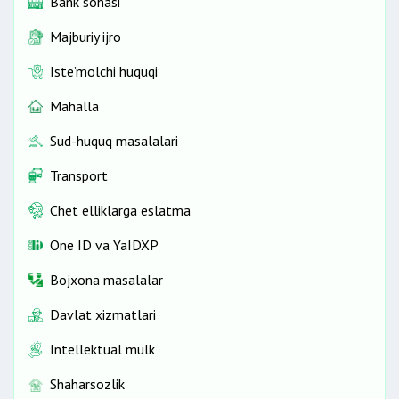
Bank sohasi
Majburiy ijro
Iste’molchi huquqi
Mahalla
Sud-huquq masalalari
Transport
Chet elliklarga eslatma
One ID vа YaIDXP
Bojxona masalalar
Davlat xizmatlari
Intellektual mulk
Shaharsozlik