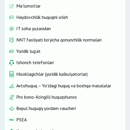
Ma’lumotlar
Haydovchilik huquqini olish
IT soha yuzasidan
NNT faoliyati bo'yicha qonunchilik normalari
Yuridik lug‘at
Ishonch telefonlari
Hisoblagichlar (yuridik kalkulyatorlar)
Avtohuquq – Yo‘ldagi huquq va boshqa masalalar
Pro bono-Ko‘ngilli huquqshunos
Bepul huquqiy yordam vaucheri
PSEA