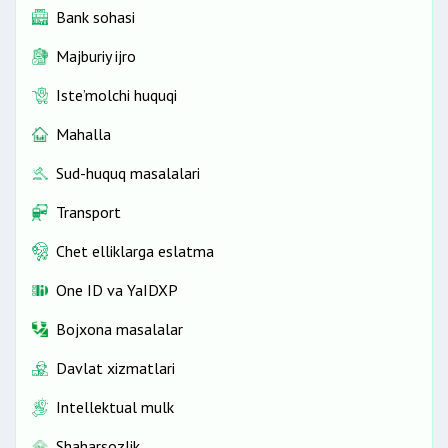
Bank sohasi
Majburiy ijro
Iste’molchi huquqi
Mahalla
Sud-huquq masalalari
Transport
Chet elliklarga eslatma
One ID vа YaIDXP
Bojxona masalalar
Davlat xizmatlari
Intellektual mulk
Shaharsozlik