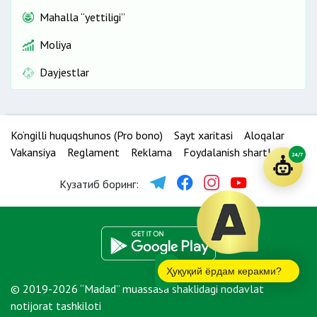
Mahalla “yettiligi”
Moliya
Dayjestlar
Ko‘ngilli huquqshunos (Pro bono)
Sayt xaritasi
Aloqalar
Vakansiya
Reglament
Reklama
Foydalanish shartlari
24/7
Кузатиб боринг:
Ҳуқуқий ёрдам керакми?
© 2019-2026 “Madad” muassasa shaklidagi nodavlat
notijorat tashkiloti