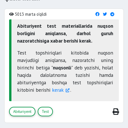
5013 marta o'qildi
Abituriyent test materiallarida nuqson
borligini aniqlansa, darhol guruh
nazoratchisiga xabar berishi kerak.
Test topshiriqlari kitobida nuqson
mavjudligi aniqlansa, nazoratchi uning
birinchi betiga "
nuqsonli
" deb yozishi, holat
haqida dalolatnoma tuzishi hamda
abituriyentga boshqa test topshiriqlari
kitobini berishi
kerak
.
Abituriyent
Test