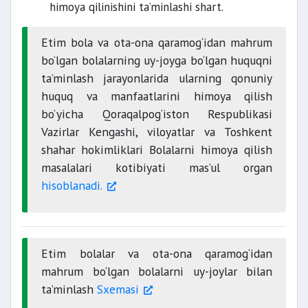
himoya qilinishini ta’minlashi shart.
Etim bola va ota-ona qaramog‘idan mahrum
bo‘lgan bolalarning uy-joyga bo‘lgan huquqni
ta’minlash jarayonlarida ularning qonuniy
huquq va manfaatlarini himoya qilish
bo‘yicha Qoraqalpog‘iston Respublikasi
Vazirlar Kengashi, viloyatlar va Toshkent
shahar hokimliklari Bolalarni himoya qilish
masalalari kotibiyati mas’ul organ
hisoblanadi.
Etim bolalar va ota-ona qaramog‘idan
mahrum bo‘lgan bolalarni uy-joylar bilan
ta’minlash
Sxemasi