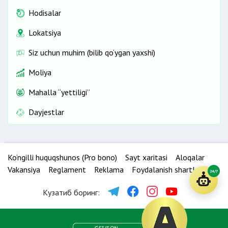
Hodisalar
Lokatsiya
Siz uchun muhim (bilib qo‘ygan yaxshi)
Moliya
Mahalla “yettiligi”
Dayjestlar
Ko‘ngilli huquqshunos (Pro bono)
Sayt xaritasi
Aloqalar
Vakansiya
Reglament
Reklama
Foydalanish shartlari
24/7
Кузатиб боринг: