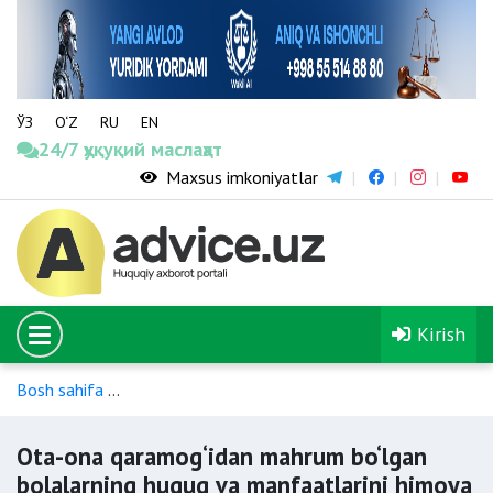
ЎЗ
O‘Z
RU
EN
24/7 ҳуқуқий маслаҳат
Maxsus imkoniyatlar
Kirish
Bosh sahifa
Ota-ona qaramog‘idan mahrum bo‘lgan bolalarni a
Ota-ona qaramog‘idan mahrum bo‘lgan
bolalarning huquq va manfaatlarini himoya