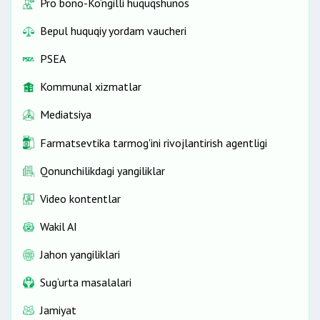
Pro bono-Ko‘ngilli huquqshunos
Bepul huquqiy yordam vaucheri
PSEA
Kommunal xizmatlar
Mediatsiya
Farmatsevtika tarmog'ini rivojlantirish agentligi
Qonunchilikdagi yangiliklar
Video kontentlar
Wakil AI
Jahon yangiliklari
Sug‘urta masalalari
Jamiyat