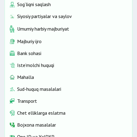
Sog‘liqni saqlash
Siyosiy partiyalar va saylov
Umumiy harbiy majburiyat
Majburiy ijro
Bank sohasi
Iste’molchi huquqi
Mahalla
Sud-huquq masalalari
Transport
Chet elliklarga eslatma
Bojxona masalalar
One ID vа YaIDXP