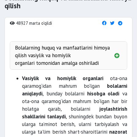
qilish
48927 marta o'qildi
Bolalarning huquq va manfaatlarini himoya
qilish vasiylik va homiylik
organlari tomonidan amalga oshiriladi
vafot etganda;
Vasiylik va homiylik organlari
ota-ona
qaramog‘idan mahrum bo‘lgan
bolalarni
ota-onalik huquqi cheklanganda;
aniqlaydi
, bunday bolalarni
hisobga oladi
va
layoqatsiz deb
ota-ona qaramog‘idan mahrum bo‘lgan har bir
topilganda;
holatga qarab, bolalarni
joylashtirish
kasal bo‘lganda;
shakllarini tanlaydi
, shuningdek bundan buyon
muddat bo‘lmaganda;
ularga ta’minot berish, ularni tarbiyalash va
ularga ta’lim berish shart-sharoitlarini
nazorat