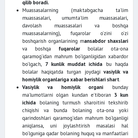
qilib boradi.
Muassasalarning (maktabgacha ta’lim
muassasalari, umumta’lim muassasalari,
bolasini olishdan bosh
davolash muassasalari va boshqa
tortganda
muassasalarning), fuqarolar o‘zini o‘zi
boshqarish organlarining m
ansabdor shaxslari
va boshqa
fuqarolar
bolalar ota-ona
qaramog‘idan mahrum bo‘lganligidan xabardor
bo‘lgach,
7 kunlik muddat ichida
bu haqda
bolalar haqiqatda turgan joydagi
vasiylik va
homiylik organlariga xabar berishlari shart
.
Vasiylik va homiylik organi
bunday
ma’lumotlarni olgan kundan e’tiboran
3 kun
ichida
bolaning turmush sharoitini tekshirib
chiqishi va bunda bolaning ota-ona yoki
qarindoshlari qaramog‘idan mahrum bo‘lganligi
aniqlansa, uni joylashtirish masalasi hal
bo‘lguniga qadar bolaning huquq va manfaatlari