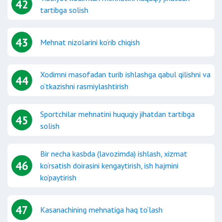
42
tartibga solish
43
Mehnat nizolarini ko‘rib chiqish
Xodimni masofadan turib ishlashga qabul qilishni va
44
o‘tkazishni rasmiylashtirish
Sportchilar mehnatini huquqiy jihatdan tartibga
45
solish
Bir necha kasbda (lavozimda) ishlash, xizmat
46
ko‘rsatish doirasini kengaytirish, ish hajmini
ko‘paytirish
47
Kasanachining mehnatiga haq to‘lash