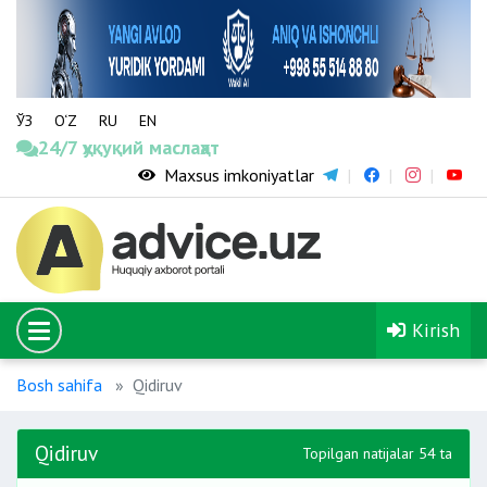
ЎЗ
O‘Z
RU
EN
24/7 ҳуқуқий маслаҳат
Maxsus imkoniyatlar
Kirish
Bosh sahifa
Qidiruv
Qidiruv
Topilgan natijalar 54 ta