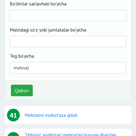
Bo'limlar sarlavhasi bo’yicha
Matndagi so‘z yoki jumlalalar bo‘yicha
Teg bo‘yicha
Qidiruv
41
Mehnatni muhofaza qilish
Tibbiyot xodimlari mehnatini huquqiy jihatdan