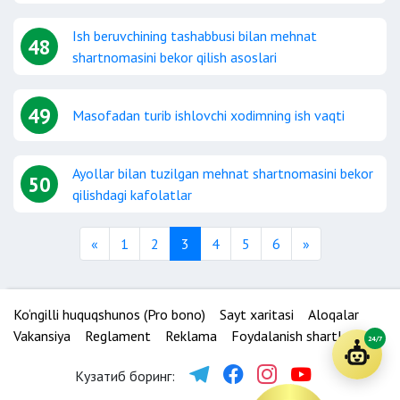
Ish beruvchining tashabbusi bilan mehnat
48
shartnomasini bekor qilish asoslari
49
Masofadan turib ishlovchi xodimning ish vaqti
Ayollar bilan tuzilgan mehnat shartnomasini bekor
50
qilishdagi kafolatlar
Previous
Next
«
1
2
3
4
5
6
»
Ko‘ngilli huquqshunos (Pro bono)
Sayt xaritasi
Aloqalar
Vakansiya
Reglament
Reklama
Foydalanish shartlari
24/7
Кузатиб боринг: