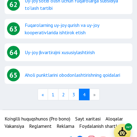
Uy-joy sotib olish uchun fuqarolarga subsidiya
62
to‘lash tartibi
Fuqarolarning uy-joy qurish va uy-joy
63
kooperativlarida ishtirok etish
64
Uy-joy (kvartira)ni xususiylashtirish
65
Aholi punktlarini obodonlashtirishning qoidalari
Previous
Next
«
1
2
3
4
»
Ko‘ngilli huquqshunos (Pro bono)
Sayt xaritasi
Aloqalar
Vakansiya
Reglament
Reklama
Foydalanish shartlari
24/7