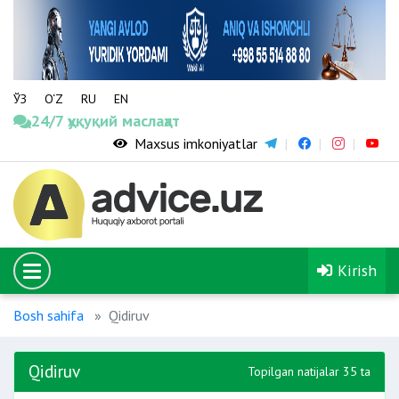
ЎЗ
O‘Z
RU
EN
24/7 ҳуқуқий маслаҳат
Maxsus imkoniyatlar
Kirish
Bosh sahifa
Qidiruv
Qidiruv
Topilgan natijalar 35 ta