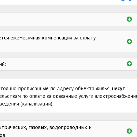
тся ежемесячная компенсация за оплату
ий:
1941 - 1945 годов
стоянно прописанные по адресу объекта жилья,
несут
награжденные орденам
ельствам по оплате за оказанные услуги электроснабжения
ведения (канализации).
психически
трических, газовых, водопроводных и
ов: