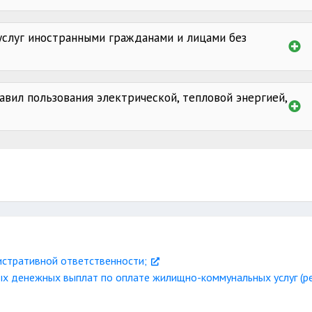
услуг иностранными гражданами и лицами без
за пределы
авил пользования электрической, тепловой энергией,
для снятия показаний;
истративной ответственности;
 денежных выплат по оплате жилищно-коммунальных услуг (ре