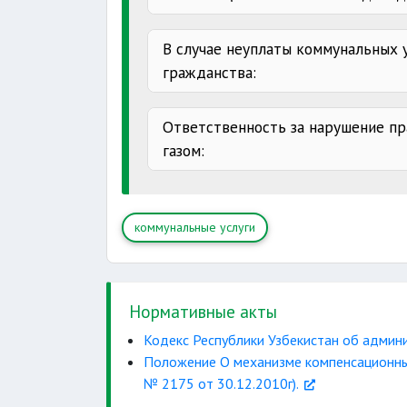
смерти
В случае неуплаты коммунальных 
утраты
гражданства:
задолженности
Ответственность за нарушение пр
газом:
выявления фактов хищений
умышленной порчи
коммунальные услуги
Нормативные акты
неработающим
Кодекс Республики Узбекистан об админ
Положение О механизме компенсационных
работающим
№ 2175 от 30.12.2010г).