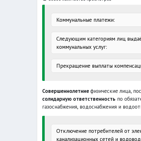
Коммунальные платежи:
Следующим категориям лиц выдаё
коммунальных услуг:
Прекращение выплаты компенсац
одинокие пенсионеры
окончания
Совершеннолетние
физические лица, по
неполучения
солидарную ответственность
по обязат
газоснабжения, водоснабжения и водоот
бывшие
лишения свободы
граждане
I группы
заявления
Отключение потребителей от элек
канализационных сетей и водовод