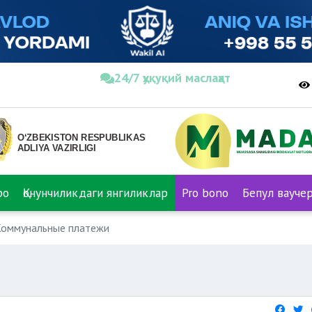
24/7 ҳуқуқий маслаҳат
ро
Қонунчиликдаги янгиликлар
Pro bono
Бепул вауче
Коммунальные платежи