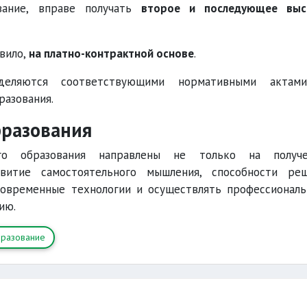
ание, вправе получать
второе и последующее выс
авило,
на платно-контрактной основе
.
деляются соответствующими нормативными актам
разования.
бразования
го образования направлены не только на получе
витие самостоятельного мышления, способности ре
современные технологии и осуществлять профессионал
ию.
разование