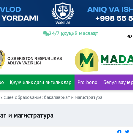
24/7 ҳуқуқий маслаҳат
ро
Қонунчиликдаги янгиликлар
Pro bono
Бепул вауче
ысшее образование: бакалавриат и магистратура
ат и магистратура