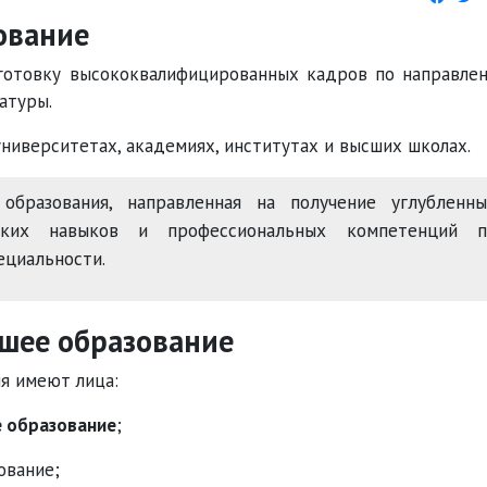
ование
готовку высококвалифицированных кадров по направле
атуры.
ниверситетах, академиях, институтах и высших школах.
бразования, направленная на получение углубленны
еских навыков и профессиональных компетенций п
ециальности.
сшее образование
я имеют лица:
е образование
;
ование;