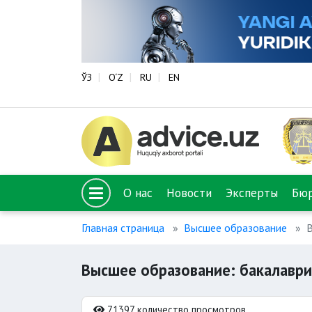
ЎЗ
O‘Z
RU
EN
О нас
Новости
Эксперты
Бю
Главная страница
Высшее образование
В
Высшее образование: бакалаври
71397 количество просмотров