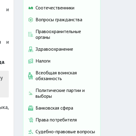
Соотечественники
й и
Вопросы гражданства
Правоохранительные
органы
я и
Здравоохранение
Налоги
да
.
Всеобщая воинская
ку
обязанность
Политические партии и
выборы
ыка,
Банковская сфера
Права потребителя
Судебно-правовые вопросы