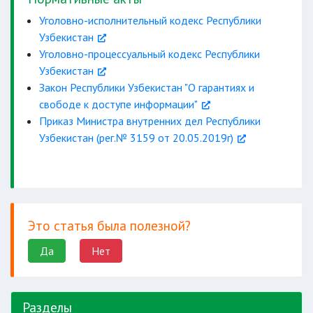
давать объяснения
ответственность
Уголовно-исполнительный кодекс Республики
Узбекистан
Уголовно-процессуальный кодекс Республики
пользоваться учебными
Узбекистан
Закон Республики Узбекистан "О гарантиях и
охрану здоровья
свободе к доступе информации"
Приказ Министра внутренних дел Республики
Узбекистан (рег.№ 3159 от 20.05.2019г)
физическими упражнениями
Это статья была полезной?
психологическую помощь
Да
Нет
Разделы