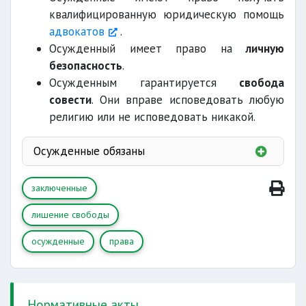
условиях
квалифицированную юридическую помощь
адвокатов
.
родном языке
Осужденный имеет право на
личную
безопасность
.
Осужденным гарантируется
свобода
совести
. Они вправе исповедовать любую
религию или не исповедовать никакой.
получать ответы
Осужденные обязаны
соблюдать порядок и условия
заключенные
основанные на законе
лишение свободы
требования
осужденные
права
Нормативные акты