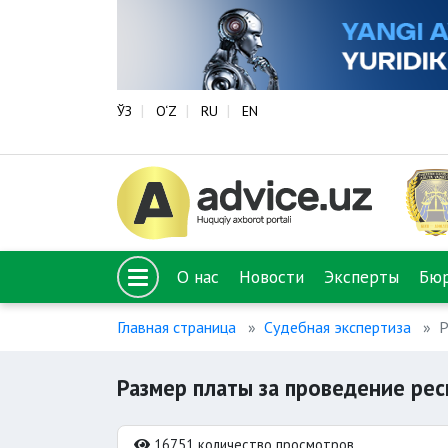
ЎЗ
O‘Z
RU
EN
О нас
Новости
Эксперты
Бю
Главная страница
Судебная экспертиза
Р
Размер платы за проведение ре
16751 количество просмотров