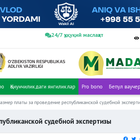
24/7 ҳуқуқий маслаҳат
ро
Қонунчиликдаги янгиликлар
Pro bono
Бепул вауче
азмер платы за проведение республиканской судебной эксперт
спубликанской судебной экспертизы