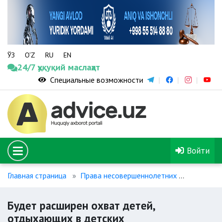
ЎЗ
O‘Z
RU
EN
24/7 ҳуқуқий маслаҳат
Специальные возможности
Войти
Главная страница
Права несовершеннолетних
Будет ра
Будет расширен охват детей,
отдыхающих в детских