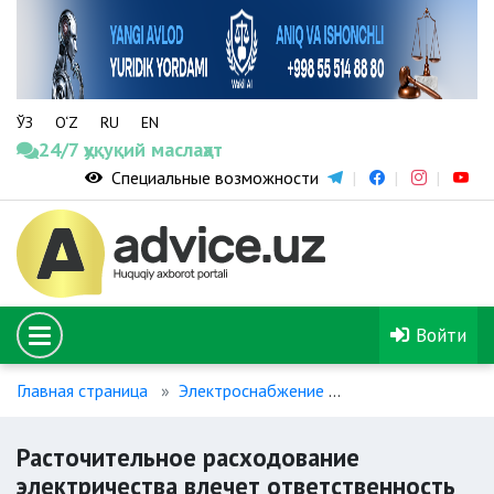
ЎЗ
O‘Z
RU
EN
24/7 ҳуқуқий маслаҳат
Специальные возможности
Войти
Главная страница
Электроснабжение
Расточительное р
Расточительное расходование
электричества влечет ответственность