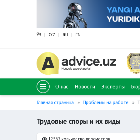
ЎЗ
O‘Z
RU
EN
О нас
Новости
Эксперты
Бю
Главная страница
Проблемы на работе
Т
Трудовые споры и их виды
12567 количество просмотров