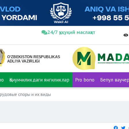
24/7 ҳуқуқий маслаҳат
ро
Қонунчиликдаги янгиликлар
Pro bono
Бепул вауче
рудовые споры и их виды