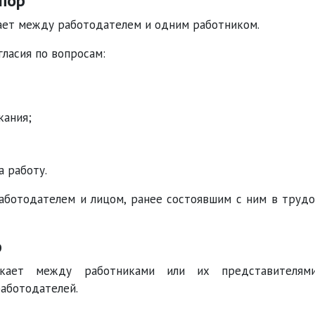
пор
ает между работодателем и одним работником.
гласия по вопросам:
кания;
а работу.
аботодателем и лицом, ранее состоявшим с ним в труд
р
икает между работниками или их представителям
аботодателей.