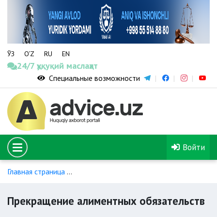
ЎЗ
O‘Z
RU
EN
24/7 ҳуқуқий маслаҳат
Специальные возможности
Войти
Главная страница
Порядок уплаты и взыскания алиментов
Прекращение алиментных обязательств