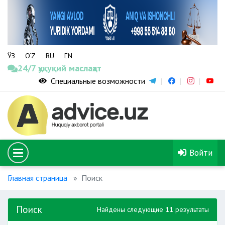
ЎЗ
O‘Z
RU
EN
24/7 ҳуқуқий маслаҳат
Специальные возможности
Войти
Главная страница
Поиск
Поиск
Найдены следующие 11 результаты