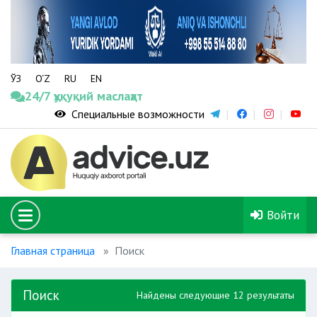
ЎЗ
O‘Z
RU
EN
24/7 ҳуқуқий маслаҳат
Специальные возможности
Войти
Главная страница
Поиск
Поиск
Найдены следующие 12 результаты