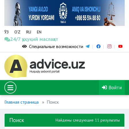
ЎЗ
O‘Z
RU
EN
24/7 ҳуқуқий маслаҳат
Специальные возможности
Войти
Главная страница
Поиск
Поиск
Найдены следующие 11 результаты