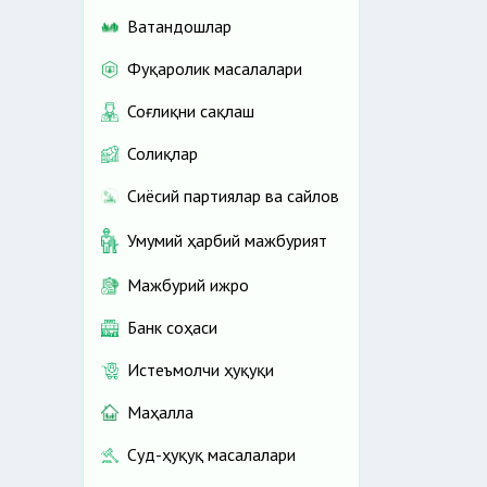
Ватандошлар
Фуқаролик масалалари
Соғлиқни сақлаш
Солиқлар
Сиёсий партиялар ва сайлов
Умумий ҳарбий мажбурият
Мажбурий ижро
Банк соҳаси
Истеъмолчи ҳуқуқи
Маҳалла
Суд-ҳуқуқ масалалари