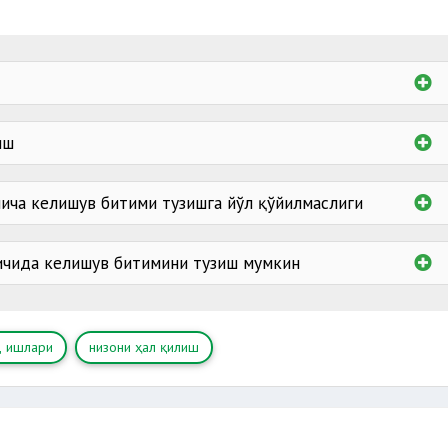
иш
ича келишув битими тузишга йўл қўйилмаслиги
ичида келишув битимини тузиш мумкин
д ишлари
низони ҳал қилиш
ажлисида келишув битими тузишни таклиф этиши