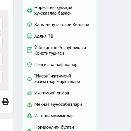
Норматив-ҳуқуқий
ҳужжатлар базаси
Халқ депутатлари Кенгаши
Адлия ТВ
Ўзбекистон Республикаси
Конституцияси
Пенсия ва нафақалар
"Инсон" ижтимоий
хизматлар марказлари
Ижтимоий ҳимоя
Меҳнат муносабатлари
Ишдаги муаммолар
Ногиронлиги бўлган