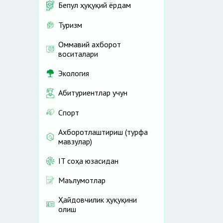
Бепул ҳуқуқий ёрдам
Туризм
Оммавий ахборот
воситалари
Экология
Абитуриентлар учун
Спорт
Ахборотлаштириш (турфа
мавзулар)
IT соҳа юзасидан
Маълумотлар
Ҳайдовчилик ҳуқуқини
олиш