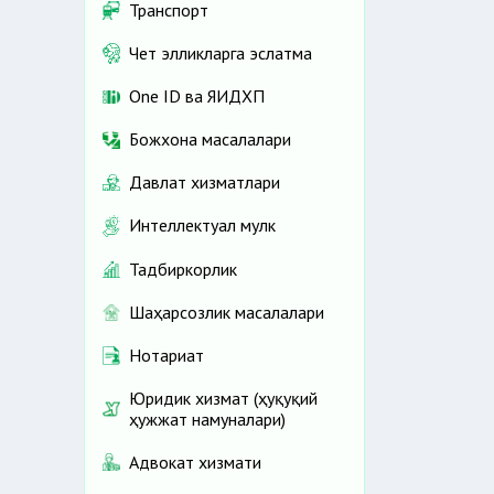
Транспорт
Чет элликларга эслатма
One ID ва ЯИДХП
Божхона масалалари
Давлат хизматлари
Интеллектуал мулк
Тадбиркорлик
Шаҳарсозлик масалалари
Нотариат
Юридик хизмат (ҳуқуқий
ҳужжат намуналари)
Адвокат хизмати