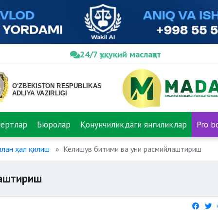
24/7 ҳуқуқий маслаҳат
пертлар
Бюролар
Қонунчиликдаги янгиликлар
Pro b
илан ҳал қилиш
Келишув битими ва уни расмийлаштириш
лаштириш