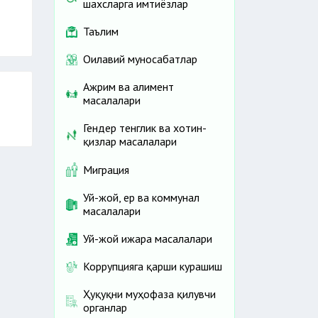
шахсларга имтиёзлар
Таълим
Оилавий муносабатлар
Ажрим ва алимент
масалалари
Гендер тенглик ва хотин-
қизлар масалалари
и
Миграция
Уй-жой, ер ва коммунал
масалалари
Уй-жой ижара масалалари
Коррупцияга қарши курашиш
Ҳуқуқни муҳофаза қилувчи
органлар