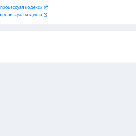
мажлисининг вақти ва жойи
 процессуал кодекси
 процессуал кодекси
афзалликлари ва оқибатларин