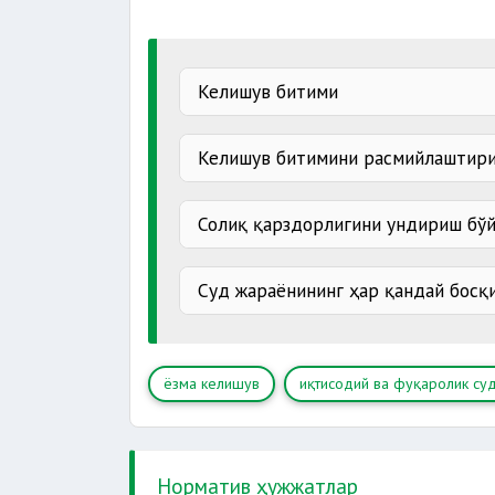
Келишув битими
Келишув битимини расмийлаштир
Солиқ қарздорлигини ундириш бўй
Суд жараёнининг ҳар қандай босқ
ёзма келишув
иқтисодий ва фуқаролик су
суд м
Норматив ҳужжатлар