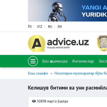
ЎЗ
O‘Z
RU
EN
Биз ҳақимизда
Янгиликлар
Экс
Бош саҳифа
Низоларни музокаралар йўли б
Келишув битими ва уни расмий
50898 марта ўқилди