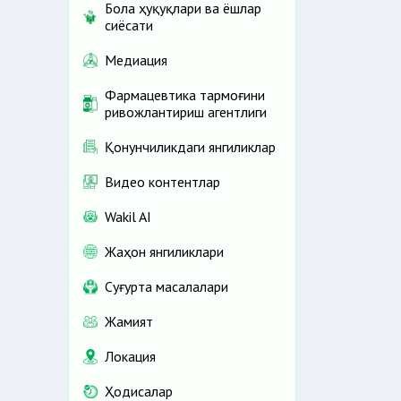
Бола ҳуқуқлари ва ёшлар
сиёсати
Медиация
Фармацевтика тармоғини
ривожлантириш агентлиги
Қонунчиликдаги янгиликлар
Видео контентлар
Wakil AI
Жаҳон янгиликлари
Cуғурта масалалари
Жамият
Локация
Ҳодисалар