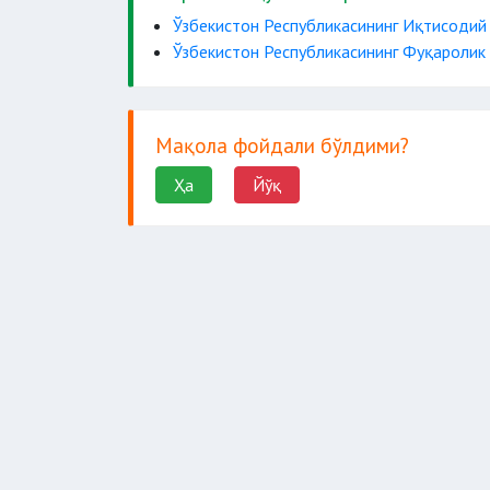
суд 
Ўзбекистон Республикасининг Иқтисодий
Ўзбекистон Республикасининг Фуқаролик
Мақола фойдали бўлдими?
Ҳа
Йўқ
тушунтириши лозим.