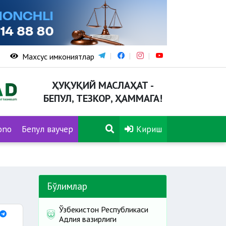
Махсус имкониятлар
ҲУҚУҚИЙ МАСЛАҲАТ -
БЕПУЛ, ТЕЗКОР, ҲАММАГА!
ono
Бепул ваучер
Кириш
Бўлимлар
Ўзбекистон Республикаси
Адлия вазирлиги