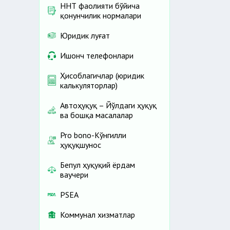
ННТ фаолияти бўйича
қонунчилик нормалари
Юридик луғат
Ишонч телефонлари
Ҳисоблагичлар (юридик
калькуляторлар)
Автоҳуқуқ – Йўлдаги ҳуқуқ
ва бошқа масалалар
Pro bono-Кўнгилли
ҳуқуқшунос
Бепул ҳуқуқий ёрдам
ваучери
PSEA
Коммунал хизматлар