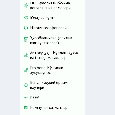
ННТ фаолияти бўйича
қонунчилик нормалари
Юридик луғат
Ишонч телефонлари
Ҳисоблагичлар (юридик
калькуляторлар)
Автоҳуқуқ – Йўлдаги ҳуқуқ
ва бошқа масалалар
Pro bono-Кўнгилли
ҳуқуқшунос
Бепул ҳуқуқий ёрдам
ваучери
PSEA
Коммунал хизматлар