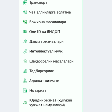
Транспорт
Чет элликларга эслатма
Божхона масалалари
One ID ва ЯИДХП
Давлат хизматлари
Интеллектуал мулк
Шаҳарсозлик масалалари
Тадбиркорлик
Адвокат хизмати
Нотариат
Юридик хизмат (ҳуқуқий
ҳужжат намуналари)