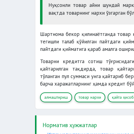
Нуқсонли товар айни шундай марк
вақтда товарнинг нархи ўзгарган бў
Шартнома бекор қилинаётганда товар н
тегишли талаб қўйилган пайтдаги қийм
пайтдаги қийматига қараб амалга ошири
Товарни кредитга сотиш тўғрисидаг
қайтарилган тақдирда, товар қайта
тўланган пул суммаси унга қайтариб бе
барча харажатларнинг ҳамда кредит бў
алмаштириш
товар нархи
қайта ҳисоб
Норматив ҳужжатлар