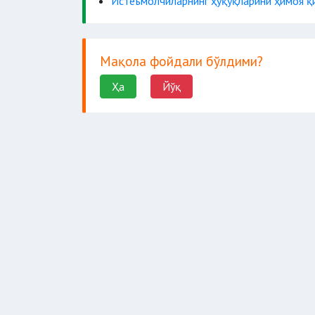
Истеъмолчиларнинг ҳуқуқларини ҳимоя қ
Мақола фойдали бўлдими?
Ҳа
Йўқ