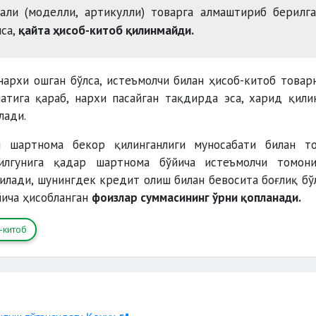
али (моделли, артикулли) товарга алмаштириб берилг
лса,
қайта ҳисоб-китоб қилинмайди.
архи ошган бўлса, истеъмолчи билан ҳисоб-китоб товар
атига қараб, нархи пасайган тақдирда эса, харид қили
лади.
и шартнома бекор қилинганлиги муносабати билан т
рилгунига қадар шартнома бўйича истеъмолчи томон
рилади, шунингдек кредит олиш билан бевосита боғлиқ бў
йича ҳисобланган
фоизлар суммасининг ўрни қопланади.
-китоб