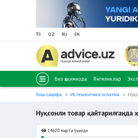
ЎЗ
O‘Z
RU
EN
Биз ҳақимизда
Янгиликлар
Экс
Бош саҳифа
Истеъмолчига эслатма
Нуқс
Нуқсонли товар қайтарилганда 
14620 марта ўқилди