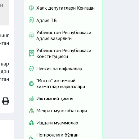
ан
Халқ депутатлари Кенгаши
Адлия ТВ
Ўзбекистон Республикаси
нинг
Адлия вазирлиги
нган
Ўзбекистон Республикаси
Конституцияси
овар
Пенсия ва нафақалар
идан
лган
"Инсон" ижтимоий
хизматлар марказлари
Ижтимоий ҳимоя
Меҳнат муносабатлари
Ишдаги муаммолар
Ногиронлиги бўлган