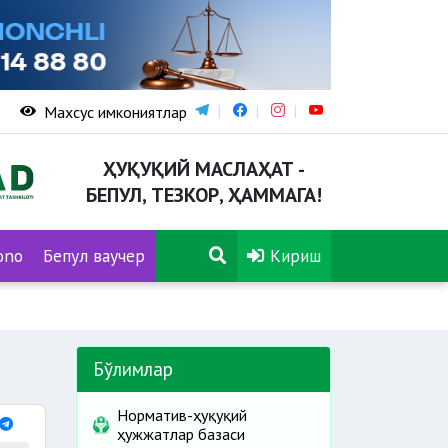
Махсус имкониятлар
ҲУҚУҚИЙ МАСЛАҲАТ -
БЕПУЛ, ТЕЗКОР, ҲАММАГА!
ono
Бепул ваучер
Кириш
Бўлимлар
Норматив-ҳуқуқий
ҳужжатлар базаси