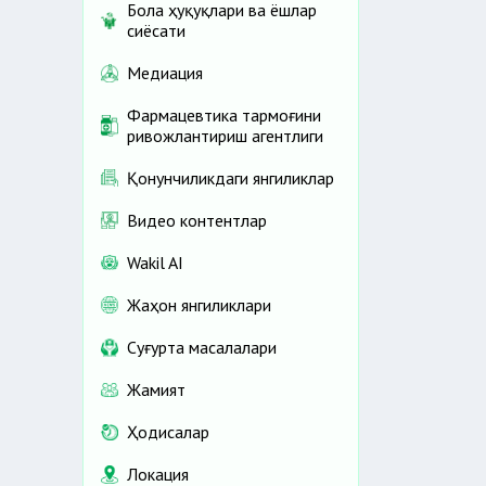
Бола ҳуқуқлари ва ёшлар
сиёсати
Медиация
Фармацевтика тармоғини
ривожлантириш агентлиги
Қонунчиликдаги янгиликлар
Видео контентлар
Wakil AI
Жаҳон янгиликлари
Cуғурта масалалари
Жамият
Ҳодисалар
Локация