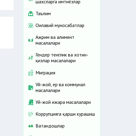
шахсларга имтиёзлар
Таълим
Оилавий муносабатлар
Ажрим ва алимент
масалалари
Гендер тенглик ва хотин-
қизлар масалалари
Миграция
Уй-жой, ер ва коммунал
масалалари
Уй-жой ижара масалалари
Коррупцияга қарши курашиш
Ватандошлар