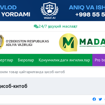
24/7 ҳуқуқий маслаҳат
пертлар
Бюролар
Қонунчиликдаги янгиликлар
Pro b
онли товар қайтарилганда ҳисоб-китоб
ҳисоб-китоб