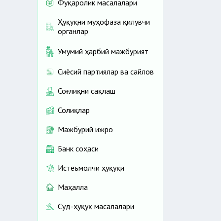
Фуқаролик масалалари
Ҳуқуқни муҳофаза қилувчи
органлар
Умумий ҳарбий мажбурият
Сиёсий партиялар ва сайлов
Соғлиқни сақлаш
Солиқлар
Мажбурий ижро
Банк соҳаси
Истеъмолчи ҳуқуқи
Маҳалла
Суд-ҳуқуқ масалалари