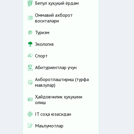
Бепул ҳуқуқий ёрдам
Оммавий ахборот
воситалари
Туризм
Экология
Спорт
Абитуриентлар учун
Ахборотлаштириш (турфа
мавзулар)
Ҳайдовчилик ҳуқуқини
олиш
IT соҳа юзасидан
Маълумотлар