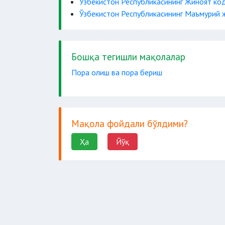
Ўзбекистон Республикасининг Жиноят ко
Ўзбекистон Республикасининг Маъмурий 
Бошқа тегишли мақолалар
Пора олиш ва пора бериш
Мақола фойдали бўлдими?
Ҳа
Йўқ