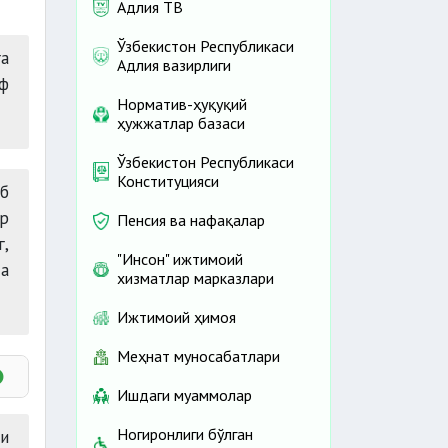
Адлия ТВ
Ўзбекистон Республикаси
а
Адлия вазирлиги
оф
Норматив-ҳуқуқий
ҳужжатлар базаси
Ўзбекистон Республикаси
Конституцияси
аб
ир
Пенсия ва нафақалар
,
"Инсон" ижтимоий
да
хизматлар марказлари
Ижтимоий ҳимоя
Меҳнат муносабатлари
Ишдаги муаммолар
Ногиронлиги бўлган
и