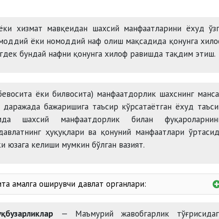
ёки хизмат мавқеидан шахсий манфаатларини ёхуд ўзг
 моддий ёки номоддий наф олиш мақсадида қонунга хил
дек бундай нафни қонунга хилоф равишда тақдим этиш.
евосита ёки билвосита) манфаатдорлик шахснинг манс
 даражада бажаришига таъсир кўрсатаётган ёхуд таъс
да шахсий манфаатдорлик билан фуқароларнинг
давлатнинг ҳуқуқлари ва қонуний манфаатлари ўртаси
и юзага келиши мумкин бўлган вазият.
та амалга оширувчи давлат органлари:
уратураси;
қбузарликлар
— Маъмурий жавобгарлик тўғрисидаг