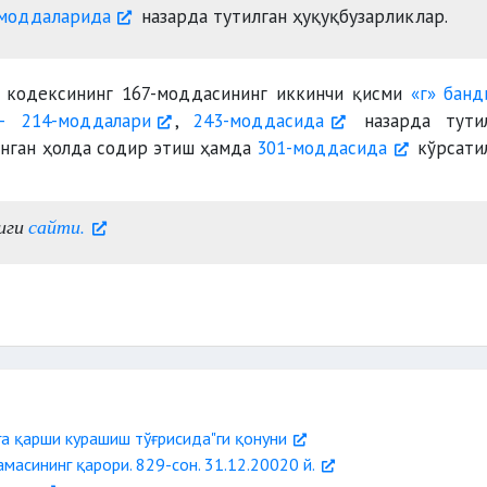
ар вазирлиги;
моддаларида
назарда тутилган ҳуқуқбузарликлар.
зирлиги;
кодексининг 167-моддасининг иккинчи қисми
«г» банд
— 214-моддалари
,
243-моддасида
назарда тутил
анган ҳолда содир этиш ҳамда
301-моддасида
кўрсати
иги
сайти.
га қарши курашиш тўғрисида"ги қонуни
асининг қарори. 829-сон. 31.12.20020 й.