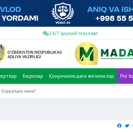
24/7 ҳуқуқий маслаҳат
пертлар
Бюролар
Қонунчиликдаги янгиликлар
Pro b
Коррупция нима?