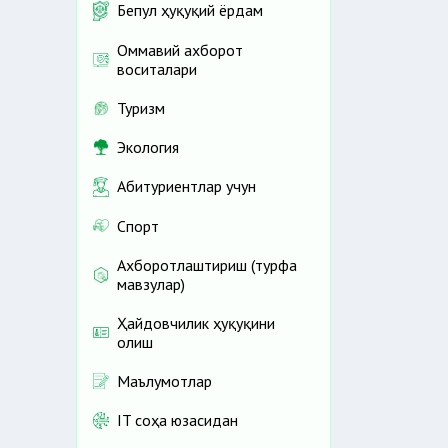
Бепул ҳуқуқий ёрдам
Оммавий ахборот
воситалари
Туризм
Экология
Абитуриентлар учун
Спорт
Ахборотлаштириш (турфа
мавзулар)
Ҳайдовчилик ҳуқуқини
олиш
Маълумотлар
IT соҳа юзасидан