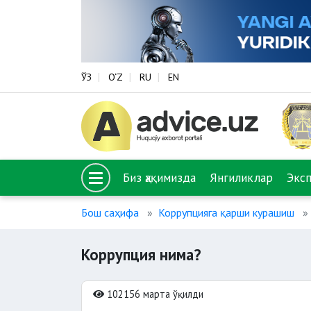
ЎЗ
O‘Z
RU
EN
Биз ҳақимизда
Янгиликлар
Экс
Бош саҳифа
Коррупцияга қарши курашиш
Коррупция нима?
102156 марта ўқилди