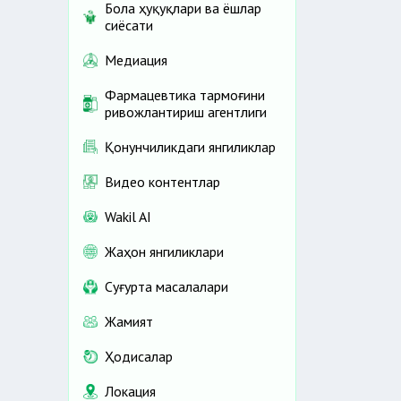
Бола ҳуқуқлари ва ёшлар
сиёсати
Медиация
Фармацевтика тармоғини
ривожлантириш агентлиги
Қонунчиликдаги янгиликлар
Видео контентлар
Wakil AI
Жаҳон янгиликлари
Cуғурта масалалари
Жамият
Ҳодисалар
Локация