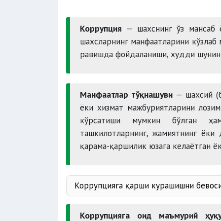
Коррупция
— шахснинг ўз мансаб 
шахсларнинг манфаатларини кўзлаб
равишда фойдаланиши, худди шунинг
Манфаатлар тўқнашуви
— шахсий (б
ёки хизмат мажбуриятларини лозим
кўрсатиши мумкин бўлган ҳам
ташкилотларнинг, жамиятнинг ёки 
қарама-қаршилик юзага келаётган ёк
Коррупцияга қарши курашишни бевоси
Бош прок
Коррупцияга оид маъмурий ҳуқу