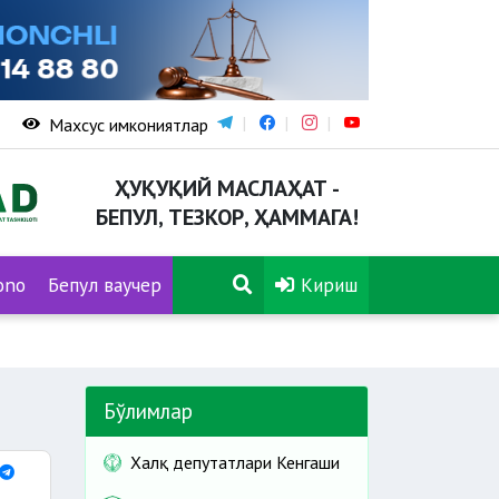
Махсус имкониятлар
ҲУҚУҚИЙ МАСЛАҲАТ -
БЕПУЛ, ТЕЗКОР, ҲАММАГА!
ono
Бепул ваучер
Кириш
Бўлимлар
Халқ депутатлари Кенгаши