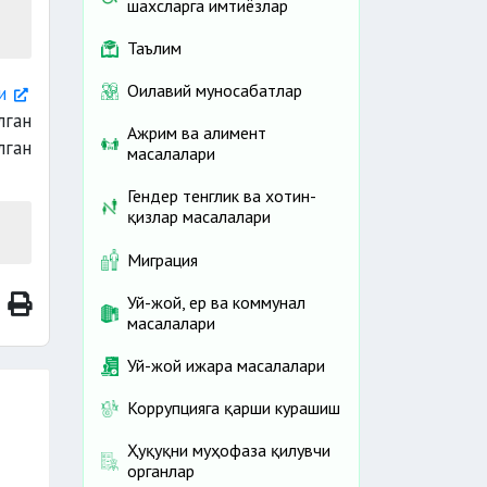
шахсларга имтиёзлар
Таълим
Оилавий муносабатлар
и
ган
Ажрим ва алимент
лган
масалалари
Гендер тенглик ва хотин-
қизлар масалалари
Миграция
Уй-жой, ер ва коммунал
масалалари
Уй-жой ижара масалалари
Коррупцияга қарши курашиш
Ҳуқуқни муҳофаза қилувчи
органлар