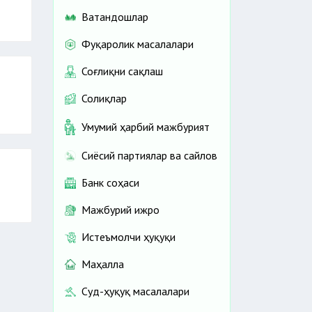
Ватандошлар
Фуқаролик масалалари
Соғлиқни сақлаш
Солиқлар
Умумий ҳарбий мажбурият
Сиёсий партиялар ва сайлов
Банк соҳаси
Мажбурий ижро
Истеъмолчи ҳуқуқи
Маҳалла
Суд-ҳуқуқ масалалари