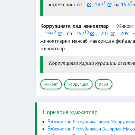
Ички ишл
1
1
2
кодекснинг
61
,
193
ва
193
-
Адлия ва
Коррупцияга оид жиноятлар
департаменти.
— Жиноят 
9
10
,
192
ва
192
,
205
,
209 
жиноятларни мансаб мавқеидан фойдал
жиноятлар.
Коррупцияга қарши курашиш агентл
жиноят
коррупция
пора
Норматив ҳужжатлар
Ўзбекистон Республикасининг "Коррупция
Ўзбекистон Республикаси Вазирлар Маҳкам