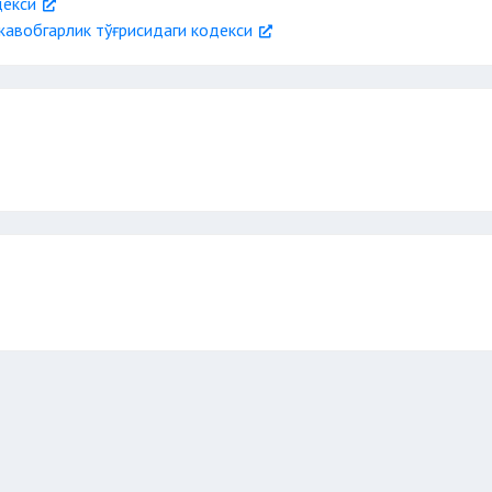
декси
жавобгарлик тўғрисидаги кодекси