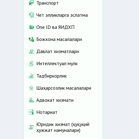
Транспорт
Чет элликларга эслатма
One ID ва ЯИДХП
Божхона масалалари
Давлат хизматлари
Интеллектуал мулк
Тадбиркорлик
Шаҳарсозлик масалалари
Адвокат хизмати
Нотариат
Юридик хизмат (ҳуқуқий
ҳужжат намуналари)