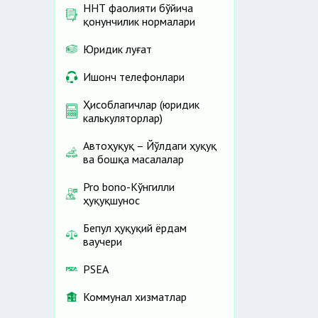
ННТ фаолияти бўйича
қонунчилик нормалари
Юридик луғат
Ишонч телефонлари
Ҳисоблагичлар (юридик
калькуляторлар)
Автоҳуқуқ – Йўлдаги ҳуқуқ
ва бошқа масалалар
Pro bono-Кўнгилли
ҳуқуқшунос
Бепул ҳуқуқий ёрдам
ваучери
PSEA
Коммунал хизматлар