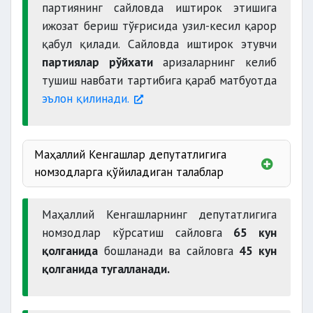
партиянинг сайловда иштирок этишига
ижозат бериш тўғрисида узил-кесил қарор
қабул қилади. Сайловда иштирок этувчи
партиялар рўйхати
аризаларнинг келиб
тушиш навбати тартибига қараб матбуотда
эълон қилинади.
Маҳаллий Кенгашлар депутатлигига
номзодларга қўйиладиган талаблар
Маҳаллий Кенгашларнинг депутатлигига
номзодлар кўрсатиш сайловга
65 кун
қолганида
бошланади ва сайловга
45 кун
қолганида тугалланади.
Қуйидагилар:
оғир ёки ўта оғир жинояти