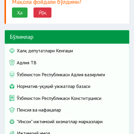
Мақола фойдали бўлдими?
Ҳа
Йўқ
Бўлимлар
Халқ депутатлари Кенгаши
Адлия ТВ
Ўзбекистон Республикаси Адлия вазирлиги
Норматив-ҳуқуқий ҳужжатлар базаси
Ўзбекистон Республикаси Конституцияси
Пенсия ва нафақалар
"Инсон" ижтимоий хизматлар марказлари
Ижтимоий ҳимоя