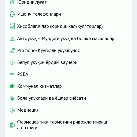
Юридик луғат
Ишонч телефонлари
Ҳисоблагичлар (юридик калькуляторлар)
Автоҳуқуқ – Йўлдаги ҳуқуқ ва бошқа масалалар
Pro bono-Кўнгилли ҳуқуқшунос
Бепул ҳуқуқий ёрдам ваучери
PSEA
Коммунал хизматлар
Бола ҳуқуқлари ва ёшлар сиёсати
Медиация
Фармацевтика тармоғини ривожлантириш
агентлиги