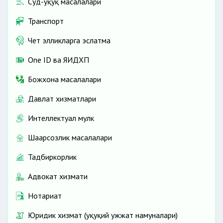
Суд-ҳуқуқ масалалари
Транспорт
Чет элликларга эслатма
One ID ва ЯИДХП
Божхона масалалари
Давлат хизматлари
Интеллектуал мулк
Шаҳарсозлик масалалари
Тадбиркорлик
Адвокат хизмати
Нотариат
Юридик хизмат (ҳуқуқий ҳужжат намуналари)