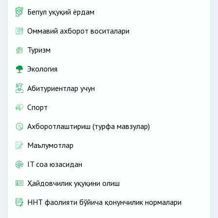
Бепул ҳуқуқий ёрдам
Оммавий ахборот воситалари
Туризм
Экология
Абитуриентлар учун
Спорт
Ахборотлаштириш (турфа мавзулар)
Маълумотлар
IT соҳа юзасидан
Ҳайдовчилик ҳуқуқини олиш
ННТ фаолияти бўйича қонунчилик нормалари