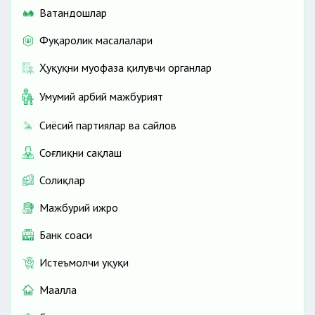
Ватандошлар
Фуқаролик масалалари
Ҳуқуқни муҳофаза қилувчи органлар
Умумий ҳарбий мажбурият
Сиёсий партиялар ва сайлов
Соғлиқни сақлаш
Солиқлар
Мажбурий ижро
Банк соҳаси
Истеъмолчи ҳуқуқи
Маҳалла