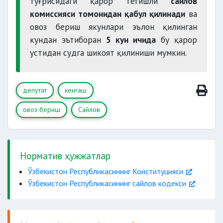
тўғрисидаги қарор тегишли
сайлов
комиссияси томонидан қабул қилинади
ва
овоз бериш якунлари эълон қилинган
муддатлари
кундан эътиборан
5 кун ичида
бу қарор
Марказий сайлов комиссияси томонидан
устидан судга шикоят қилиниши мумкин.
белгиланади
бюллетенларини олган
6 ойдан кам вақт
депутат
кенгаш
қолганида
ёқлаб берилган
овоз бериш
Сайлов
ўтказилмаслиги мумкин.
Норматив ҳужжатлар
Ўзбекистон Республикасининг Конституцияси
Ўзбекистон Республикасининг сайлов кодекси