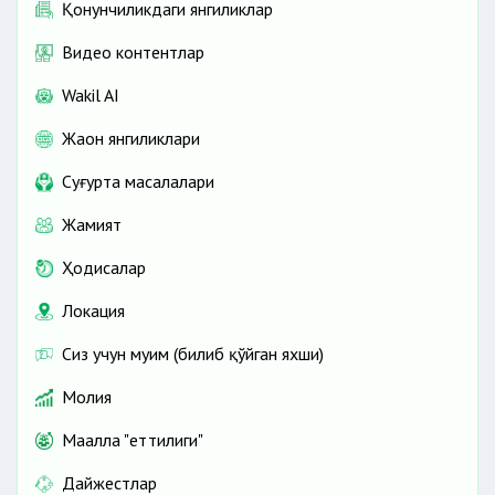
Қонунчиликдаги янгиликлар
Видео контентлар
Wakil AI
Жаҳон янгиликлари
Cуғурта масалалари
Жамият
Ҳодисалар
Локация
Сиз учун муҳим (билиб қўйган яхши)
Молия
Маҳалла "еттилиги"
Дайжестлар