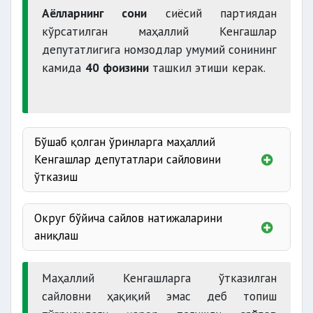
Аёлларнинг сони
сиёсий партиядан
кўрсатилган маҳаллий Кенгашлар
депутатлигига номзодлар умумий сонининг
5 йил
камида
40 фоизини
ташкил этиши керак.
мобайнида
яшамаган фуқаролар;
Бўшаб қолган ўринларга маҳаллий
Кенгашлар депутатлари сайловини
ўтказиш
Округ бўйича сайлов натижаларини
ҳарбийлаштирилган бўлинмаларнинг
аниқлаш
ходимлари;
диний ташкилотлар
1
Маҳаллий Кенгашларга ўтказилган
ой қолганида
сайловни ҳақиқий эмас деб топиш
рўйхатга олинмайди.