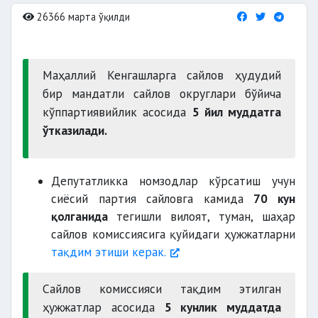
26366 марта ўқилди
Маҳаллий Кенгашларга сайлов ҳудудий
бир мандатли сайлов округлари бўйича
кўппартиявийлик асосида
5 йил муддатга
ўтказилади.
Депутатликка номзодлар кўрсатиш учун
сиёсий партия сайловга камида
70 кун
қолганида
тегишли вилоят, туман, шаҳар
сайлов комиссиясига қуйидаги ҳужжатларни
тақдим этиши керак.
Сайлов комиссияси тақдим этилган
ҳужжатлар асосида
5 кунлик муддатда