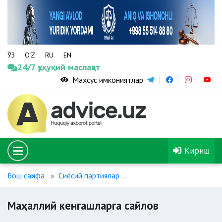
ЎЗ
O‘Z
RU
EN
24/7 ҳуқуқий маслаҳат
Махсус имкониятлар
Кириш
Бош саҳифа
Сиёсий партиялар
Маҳаллий кенгашларга сай
Маҳаллий кенгашларга сайлов