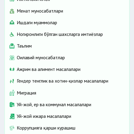
Меҳнат муносабатлари
Ишдаги муаммолар
Ногиронлиги бўлган шахсларга имтиёзлар
Таълим
Оилавий муносабатлар
Ажрим ва алимент масалалари
Гендер тенглик ва хотин-қизлар масалалари
Миграция
Уй-жой, ер ва коммунал масалалари
Уй-жой ижара масалалари
Коррупцияга қарши курашиш