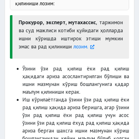
қилиниши лозим:
Прокурор, эксперт, мутахассис
, таржимон
ва суд мажлиси котиби қуйидаги ҳолларда
Кодекс
ишни кўришда иштирок этиши мумкин
эмас ва рад қилиниши
лозим.
прокурор, эксперт, мутахассис, таржимон
Ўзини ўзи рад қилиш ёки рад қилиш
ҳақидаги ариза асослантирилган бўлиши ва
ишни мазмунан кўриш бошлангунига қадар
қариндоши бўлса;
маълум қилиниши керак.
Иш кўрилаётганда ўзини ўзи рад қилиш ёки
рад қилиш ҳақида ариза беришга, агар ўзини
холислигига шубҳа туғдирувчи
ўзи рад қилиш ёки рад қилиш учун асос
ўзини ўзи рад қилиш ёхуд рад қилиш ҳақида
ариза берган шахсга ишни мазмунан кўриш
судьянинг қариндоши бўлса.
бошланганидан кейин маълум бўлиб қолган