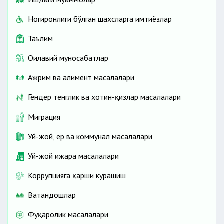
Ногиронлиги бўлган шахсларга имтиёзлар
Таълим
Оилавий муносабатлар
Ажрим ва алимент масалалари
Гендер тенглик ва хотин-қизлар масалалари
Миграция
Уй-жой, ер ва коммунал масалалари
Уй-жой ижара масалалари
Коррупцияга қарши курашиш
Ватандошлар
Фуқаролик масалалари