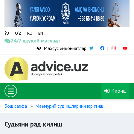
ЎЗ
O‘Z
RU
EN
24/7 ҳуқуқий маслаҳат
Махсус имкониятлар
Кириш
Бош саҳифа
Маъмурий суд ишларини юритиш
Судьяни р
Судьяни рад қилиш