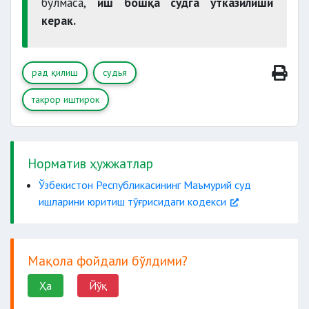
бўлмаса,
иш бошқа судга ўтказилиши
керак.
рад қилиш
судья
такрор иштирок
Норматив ҳужжатлар
Ўзбекистон Республикасининг Маъмурий суд
ишларини юритиш тўғрисидаги кодекси
Мақола фойдали бўлдими?
Ҳа
Йўқ