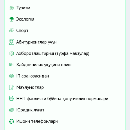
Туризм
Экология
Спорт
Абитуриентлар учун
Ахборотлаштириш (турфа мавзулар)
Ҳайдовчилик ҳуқуқини олиш
IT соҳа юзасидан
Маълумотлар
ННТ фаолияти бўйича қонунчилик нормалари
Юридик луғат
Ишонч телефонлари