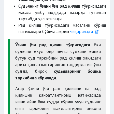
Судьянинг
ўзини ўзи рад қилиш
тўғрисидаги
масала ушбу моддада назарда тутилган
тартибда ҳал этилади.
Рад қилиш тўғрисидаги масалани кўриш
натижалари бўйича ажрим
чиқарилади.
Ўзини ўзи рад қилиш тўғрисидаги
ёки
судьяни ёхуд бир нечта судьяни ёинки
бутун суд таркибини рад қилиш ҳақидаги
ариза қаноатлантирилган тақдирда иш ўша
судда, бироқ
судьяларнинг бошқа
таркибида кўрилади.
Агар ўзини ўзи рад қилишни ва рад
қилишни қаноатлантириш натижасида
ишни айни ўша судда кўриш учун суднинг
янги таркибини шакллантириш имкони