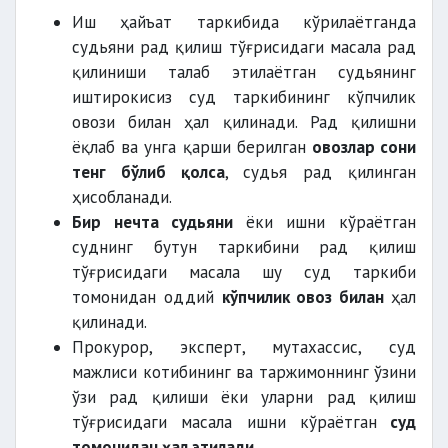
Иш ҳайъат таркибида кўрилаётганда
судьяни рад қилиш тўғрисидаги масала рад
қилиниши талаб этилаётган судьянинг
иштирокисиз суд таркибининг кўпчилик
овози билан ҳал қилинади. Рад қилишни
ёқлаб ва унга қарши берилган
овозлар сони
тенг бўлиб қолса
, судья рад қилинган
ҳисобланади.
Бир нечта судьяни
ёки ишни кўраётган
суднинг бутун таркибини рад қилиш
тўғрисидаги масала шу суд таркиби
томонидан оддий
кўпчилик овоз билан
ҳал
қилинади.
Прокурор, эксперт, мутахассис, суд
мажлиси котибининг ва таржимоннинг ўзини
ўзи рад қилиши ёки уларни рад қилиш
тўғрисидаги масала ишни кўраётган
суд
томонидан ҳал этилади.