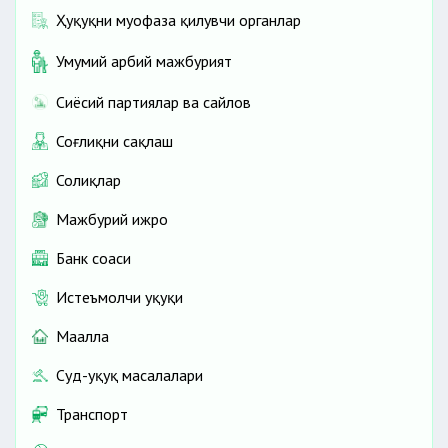
Ҳуқуқни муҳофаза қилувчи органлар
Умумий ҳарбий мажбурият
Сиёсий партиялар ва сайлов
Соғлиқни сақлаш
Солиқлар
Мажбурий ижро
Банк соҳаси
Истеъмолчи ҳуқуқи
Маҳалла
Суд-ҳуқуқ масалалари
Транспорт