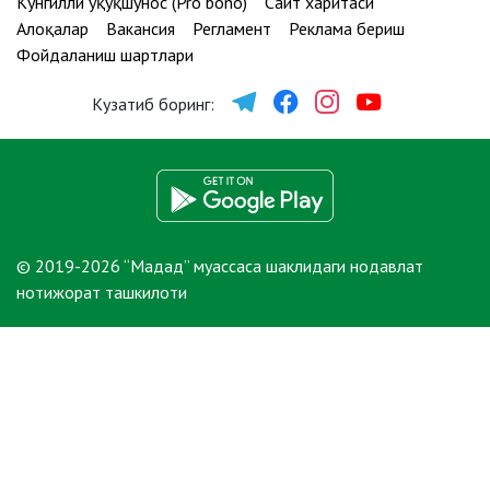
Кўнгилли ҳуқуқшунос (Pro bono)
Сайт харитаси
Алоқалар
Вакансия
Регламент
Реклама бериш
Фойдаланиш шартлари
Кузатиб боринг:
© 2019-2026 “Мадад” муассаса шаклидаги нодавлат
нотижорат ташкилоти