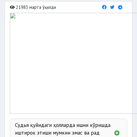
21983 марта ўқилди
Судья қуйидаги ҳолларда ишни кўришда
иштирок этиши мумкин эмас ва рад