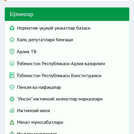
Бўлимлар
Норматив-ҳуқуқий ҳужжатлар базаси
Халқ депутатлари Кенгаши
Адлия ТВ
Ўзбекистон Республикаси Адлия вазирлиги
Ўзбекистон Республикаси Конституцияси
Пенсия ва нафақалар
"Инсон" ижтимоий хизматлар марказлари
Ижтимоий ҳимоя
Меҳнат муносабатлари
Ишдаги муаммолар