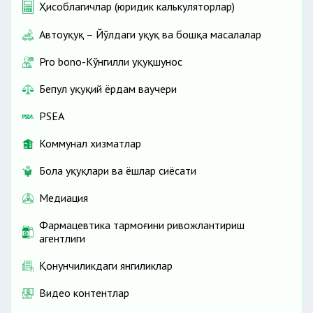
Ҳисоблагичлар (юридик калькуляторлар)
Автоҳуқуқ – Йўлдаги ҳуқуқ ва бошқа масалалар
Pro bono-Кўнгилли ҳуқуқшунос
Бепул ҳуқуқий ёрдам ваучери
PSEA
Коммунал хизматлар
Бола ҳуқуқлари ва ёшлар сиёсати
Медиация
Фармацевтика тармоғини ривожлантириш
агентлиги
Қонунчиликдаги янгиликлар
Видео контентлар