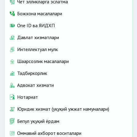
Чет элликларга эслатма
Божхона масалалари
One ID ва ЯИДХП
Давлат хизматлари
Интеллектуал мулк
Шаҳарсозлик масалалари
Тадбиркорлик
Адвокат хизмати
Нотариат
Юридик хизмат (ҳуқуқий ҳужжат намуналари)
Бепул ҳуқуқий ёрдам
Оммавий ахборот воситалари