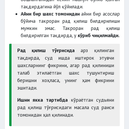
тақдирдагина йўл қўйилади.
Айни бир шахс томонидан
айни бир асослар
бўйича такроран рад қилиш билдирилиши
мумкин эмас. Такроран рад қилиш
билдирилган тақдирда, у
кўриб чиқилмайди.
Рад қилиш тўғрисида
арз қилинган
тақдирда, суд ишда иштирок этувчи
шахсларнинг фикрини, агар рад қилиниши
талаб этилаётган шахс тушунтириш
беришни хоҳласа, унинг ҳам фикрини
эшитади.
Ишни якка тартибда
кўраётган судьяни
рад қилиш тўғрисидаги масала суд раиси
томонидан ҳал қилинади.