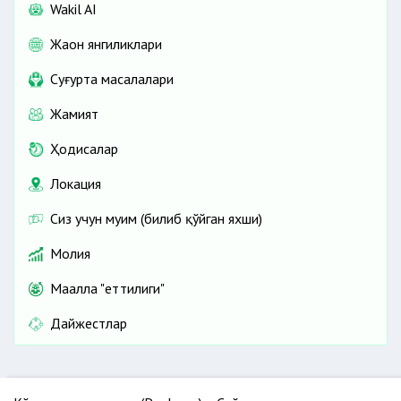
Wakil AI
Жаҳон янгиликлари
Cуғурта масалалари
Жамият
Ҳодисалар
Локация
Сиз учун муҳим (билиб қўйган яхши)
Молия
Маҳалла "еттилиги"
Дайжестлар