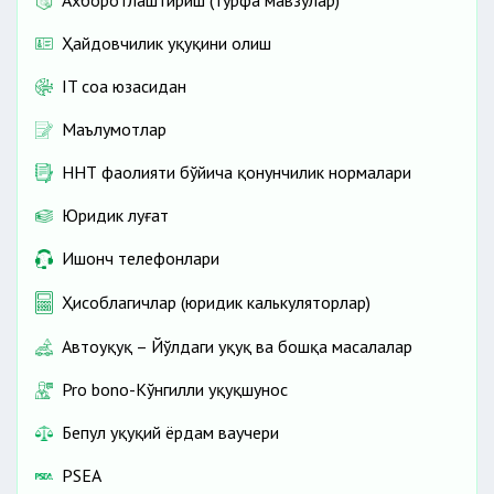
Ахборотлаштириш (турфа мавзулар)
Ҳайдовчилик ҳуқуқини олиш
IT соҳа юзасидан
Маълумотлар
ННТ фаолияти бўйича қонунчилик нормалари
Юридик луғат
Ишонч телефонлари
Ҳисоблагичлар (юридик калькуляторлар)
Автоҳуқуқ – Йўлдаги ҳуқуқ ва бошқа масалалар
Pro bono-Кўнгилли ҳуқуқшунос
Бепул ҳуқуқий ёрдам ваучери
PSEA