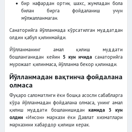
бир нафардан ортиқ шахс, жумладан бола
билан бирга фойдаланиш учун
мўлжалланмаган.
Санаторийга йўлланмада кўрсатилган муддатдан
олдин қабул қилинмайди.
Йўлланманинг амал қилиш муддати
бошланганидан кейин
5 кун ичида
санаторийга
мурожаат қилинмаса, йўлланма бекор қилинади.
Йўлланмадан вақтинча фойдалана
олмаса
Фуқаро саломатлиги ёки бошқа асосли сабабларга
кўра йўлланмадан фойдалана олмаса, унинг амал
қилиш муддати бошланишидан
камида 3 кун
олдин
«Инсон» маркази ёки Давлат хизматлари
марказини хабардор қилиши керак.