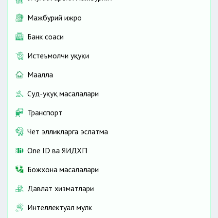
Мажбурий ижро
Банк соҳаси
Истеъмолчи ҳуқуқи
Маҳалла
Суд-ҳуқуқ масалалари
Транспорт
Чет элликларга эслатма
One ID ва ЯИДХП
Божхона масалалари
Давлат хизматлари
Интеллектуал мулк