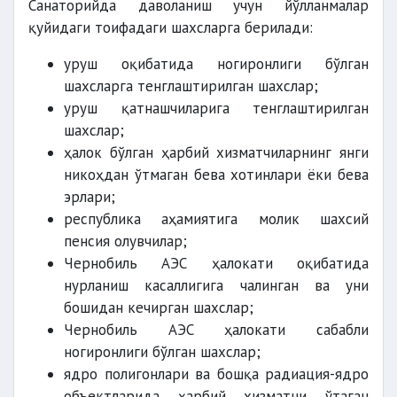
Санаторийда даволаниш учун йўлланмалар
қуйидаги тоифадаги шахсларга берилади:
уруш оқибатида ногиронлиги бўлган
шахсларга тенглаштирилган шахслар;
уруш қатнашчиларига тенглаштирилган
шахслар;
ҳалок бўлган ҳарбий хизматчиларнинг янги
никоҳдан ўтмаган бева хотинлари ёки бева
эрлари;
республика аҳамиятига молик шахсий
пенсия олувчилар;
Чернобиль АЭС ҳалокати оқибатида
нурланиш касаллигига чалинган ва уни
бошидан кечирган шахслар;
Чернобиль АЭС ҳалокати сабабли
ногиронлиги бўлган шахслар;
ядро полигонлари ва бошқа радиация-ядро
объектларида ҳарбий хизматни ўтаган