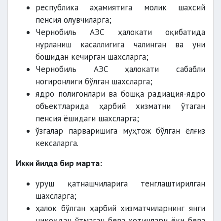
республика аҳамиятига молик шахсий
пенсия олувчиларга;
Чернобиль АЭС ҳалокати оқибатида
нурланиш касаллигига чалинган ва уни
бошидан кечирган шахсларга;
Чернобиль АЭС ҳалокати сабабли
ногиронлиги бўлган шахсларга;
ядро полигонлари ва бошқа радиация-ядро
объектларида ҳарбий хизматни ўтаган
пенсия ёшидаги шахсларга;
ўзгалар парваришига муҳтож бўлган ёлғиз
кексаларга.
Икки йилда бир марта:
уруш қатнашчиларига тенглаштирилган
шахсларга;
ҳалок бўлган ҳарбий хизматчиларнинг янги
никоҳдан ўтмаган бева хотинлари ёки бева