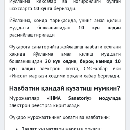
Йўлланма кексалар ва ногиронлиги бўлган
шахсларга
10 кунга
берилади.
Йўлланма, қоида тариқасида, унинг амал қилиш
муддати бошланишидан
10 кун олдин
расмийлаштирилади.
Фуқарога санаторийга жойлашиш навбати келгани
ҳақида йўлланма амал қилиш муддати
бошланишидан
20 кун олдин, бироқ камида 10
кун олдин
электрон почта, СМС-хабар ёки
«Инсон» маркази ходими орқали хабар берилади.
Навбатни қандай кузатиш мумкин?
Мурожаатлар
«IHMA Sanatoriy» модулида
электрон реестрга киритилади.
Фуқаро мурожаатининг ҳолати ва навбатини:
Давлат хизматлари маркази орқали;