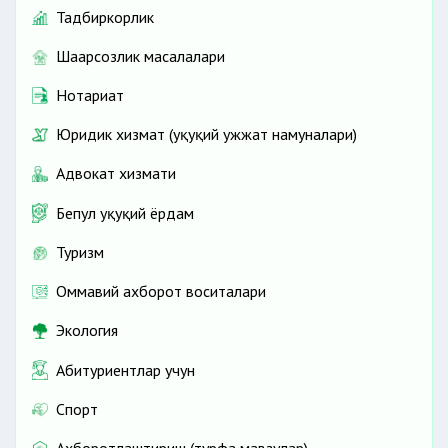
Тадбиркорлик
Шаҳарсозлик масалалари
Нотариат
Юридик хизмат (ҳуқуқий ҳужжат намуналари)
Адвокат хизмати
Бепул ҳуқуқий ёрдам
Туризм
Оммавий ахборот воситалари
Экология
Абитуриентлар учун
Спорт