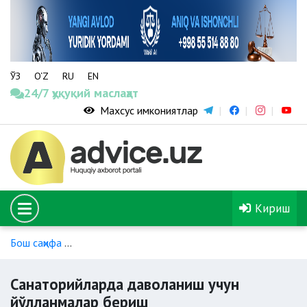
ЎЗ
O‘Z
RU
EN
24/7 ҳуқуқий маслаҳат
Махсус имкониятлар
Кириш
Бош саҳифа
Ногиронлиги бўлган шахсларнинг ижтимоий ҳим
Санаторийларда даволаниш учун
йўлланмалар бериш