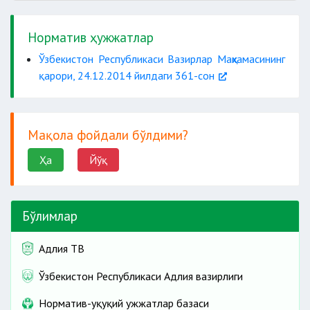
Норматив ҳужжатлар
Ўзбекистон Республикаси Вазирлар Маҳкамасининг
қарори, 24.12.2014 йилдаги 361-сон
Мақола фойдали бўлдими?
Ҳа
Йўқ
Бўлимлар
Адлия ТВ
Ўзбекистон Республикаси Адлия вазирлиги
Норматив-ҳуқуқий ҳужжатлар базаси