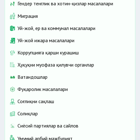
Гендер тенглик ва хотин-қизлар масалалари
Миграция
Уй-жой, ер ва коммунал масалалари
Уй-жой ижара масалалари
Коррупцияга қарши курашиш
Ҳуқуқни муҳофаза қилувчи органлар
Ватандошлар
Фуқаролик масалалари
Соғлиқни сақлаш
Солиқлар
Сиёсий партиялар ва сайлов
Умумий ҳарбий мажбурият