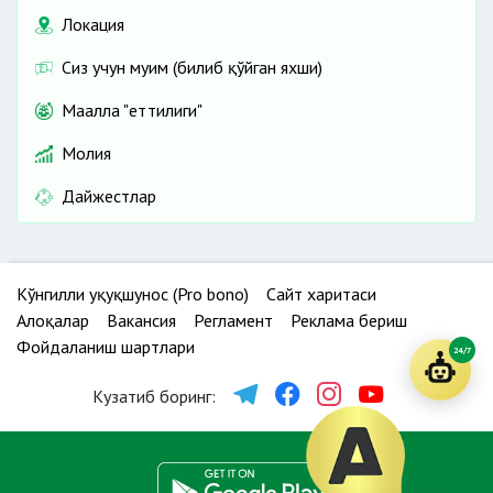
Локация
Сиз учун муҳим (билиб қўйган яхши)
Маҳалла "еттилиги"
Молия
Дайжестлар
Кўнгилли ҳуқуқшунос (Pro bono)
Сайт харитаси
Алоқалар
Вакансия
Регламент
Реклама бериш
Фойдаланиш шартлари
24/7
Кузатиб боринг: