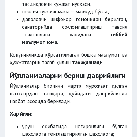
тасдиқловчи ҳужжат нусхаси;
пенсия гувоҳномаси — мавжуд бўлса;
даволовчи шифокор томонидан берилган,
санаторийда соғломлаштириш тавсия
этилганлиги ҳақидаги
тиббий
маълумотнома
.
Қонунчиликда кўрсатилмаган бошқа маълумот ва
ҳужжатларни талаб қилиш
тақиқланади
.
Йўлланмаларни бериш даврийлиги
Йўлланмалар биринчи марта мурожаат қилган
шахслардан ташқари, қуйидаги даврийликда
навбат асосида берилади.
Ҳар йили:
уруш оқибатида ногиронлиги бўлган
шахсларга тенглаштирилган шахсларга;