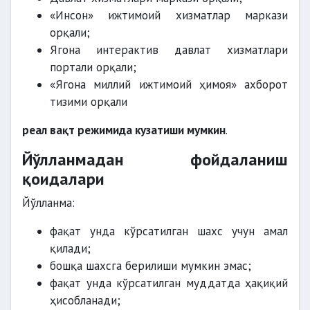
«Инсон» ижтимоий хизматлар маркази
орқали;
Ягона интерактив давлат хизматлари
портали орқали;
«Ягона миллий ижтимоий ҳимоя» ахборот
тизими орқали
реал вақт режимида кузатиши мумкин
.
Йўлланмадан фойдаланиш
қоидалари
Йўлланма:
фақат унда кўрсатилган шахс учун амал
қилади;
бошқа шахсга берилиши мумкин эмас;
фақат унда кўрсатилган муддатда ҳақиқий
ҳисобланади;