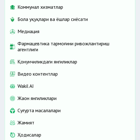
Коммунал хизматлар
Бола ҳуқуқлари ва ёшлар сиёсати
Медиация
Фармацевтика тармоғини ривожлантириш
агентлиги
Қонунчиликдаги янгиликлар
Видео контентлар
Wakil AI
Жаҳон янгиликлари
Cуғурта масалалари
Жамият
Ҳодисалар