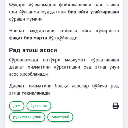
Фуқаро йўлланмадан фойдаланишни рад этиши
ёки йўлланма муддатини
бир ойга узайтиришни
сўраши мумкин.
Навбат муддатини кейинги ойга кўчиришга
фақат бир марта
йўл қўйилади.
Рад этиш асоси
Сўровномада нотўғри маълумот кўрсатилиши
давлат хизматини кўрсатишни рад этиш учун
асос ҳисобланади.
Давлат хизматини бошқа асослар бўйича рад
этиш
тақиқланади
.
дхм
йўлланма
рўйхатдан ўтиш
санаторий