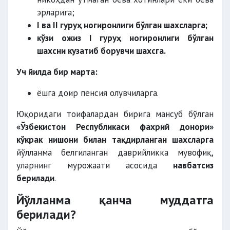
эрларига;
I ва II гуруҳ ногиронлиги бўлган шахсларга;
кўзи ожиз I гуруҳ ногиронлиги бўлган
шахсни кузатиб борувчи шахсга.
Уч йилда бир марта:
ёшга доир пенсия олувчиларга.
Юқоридаги тоифалардан бирига мансуб бўлган
«Ўзбекистон Республикаси фахрий донори»
кўкрак нишони билан тақдирланган шахсларга
йўлланма белгиланган даврийликка мувофиқ,
уларнинг мурожаати асосида
навбатсиз
берилади
.
Йўлланма қанча муддатга
берилади?