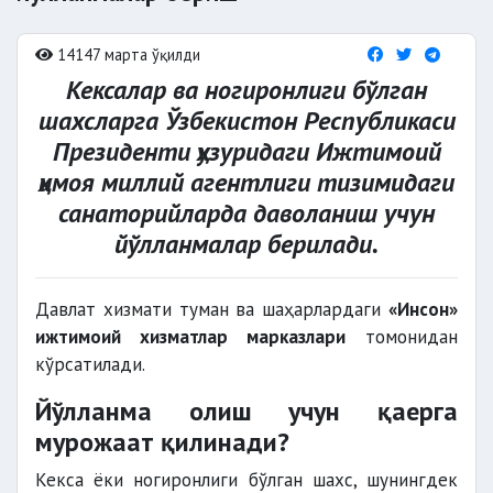
14147 марта ўқилди
Кексалар ва ногиронлиги бўлган
шахсларга Ўзбекистон Республикаси
Президенти ҳузуридаги Ижтимоий
ҳимоя миллий агентлиги тизимидаги
санаторийларда даволаниш учун
йўлланмалар берилади.
Давлат хизмати туман ва шаҳарлардаги
«Инсон»
ижтимоий хизматлар марказлари
томонидан
кўрсатилади.
Йўлланма олиш учун қаерга
мурожаат қилинади?
Кекса ёки ногиронлиги бўлган шахс, шунингдек