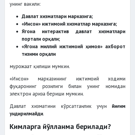
унинг вакили:
Давлат хизматлари марказига;
«Инсон» ижтимоий хизматлар марказига;
Ягона интерактив давлат хизматлари
портали орқали;
«Ягона миллий ижтимоий ҳимоя» ахборот
тизими орқали
мурожаат қилиши мумкин.
«Инсон» марказининг ижтимоий ходими
фуқаронинг розилиги билан унинг номидан
электрон ариза бериши мумкин.
Давлат хизматини кўрсатганлик учун
йиғим
ундирилмайди
.
Кимларга йўлланма берилади?