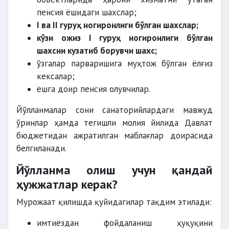
пенсия ёшидаги шахслар;
I ва II гуруҳ ногиронлиги бўлган шахслар;
кўзи ожиз I гуруҳ ногиронлиги бўлган
шахсни кузатиб борувчи шахс;
ўзгалар парваришига муҳтож бўлган ёлғиз
кексалар;
ёшга доир пенсия олувчилар.
Йўлланмалар сони санаторийлардаги мавжуд
ўринлар ҳамда тегишли молия йилида Давлат
бюджетидан ажратилган маблағлар доирасида
белгиланади.
Йўлланма олиш учун қандай
ҳужжатлар керак?
Мурожаат қилишда қуйидагилар тақдим этилади:
имтиёздан фойдаланиш ҳуқуқини