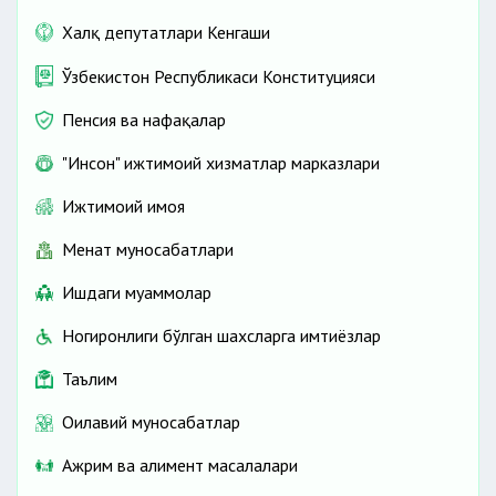
Халқ депутатлари Кенгаши
Ўзбекистон Республикаси Конституцияси
Пенсия ва нафақалар
"Инсон" ижтимоий хизматлар марказлари
Ижтимоий ҳимоя
Меҳнат муносабатлари
Ишдаги муаммолар
Ногиронлиги бўлган шахсларга имтиёзлар
Таълим
Оилавий муносабатлар
Ажрим ва алимент масалалари