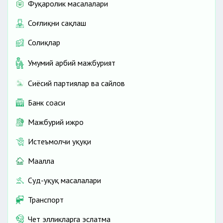
Фуқаролик масалалари
Соғлиқни сақлаш
Солиқлар
Умумий ҳарбий мажбурият
Сиёсий партиялар ва сайлов
Банк соҳаси
Мажбурий ижро
Истеъмолчи ҳуқуқи
Маҳалла
Суд-ҳуқуқ масалалари
Транспорт
Чет элликларга эслатма