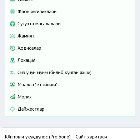
Жаҳон янгиликлари
Cуғурта масалалари
Жамият
Ҳодисалар
Локация
Сиз учун муҳим (билиб қўйган яхши)
Маҳалла "еттилиги"
Молия
Дайжестлар
Кўнгилли ҳуқуқшунос (Pro bono)
Сайт харитаси