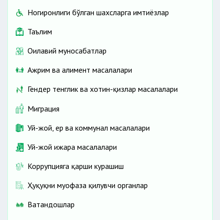
Ногиронлиги бўлган шахсларга имтиёзлар
Таълим
Оилавий муносабатлар
Ажрим ва алимент масалалари
Гендер тенглик ва хотин-қизлар масалалари
Миграция
Уй-жой, ер ва коммунал масалалари
Уй-жой ижара масалалари
Коррупцияга қарши курашиш
Ҳуқуқни муҳофаза қилувчи органлар
Ватандошлар