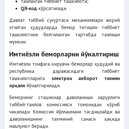
танланган тиббиёт ташкилоти;
QR-код
кўрсатилади.
Давлат тиббий суғуртаси механизмлари жорий
этилган ҳудудларда бемор тегишли тиббиёт
ташкилотини белгиланган тартибда танлаши
мумкин.
Имтиёзли беморларни йўналтириш
Имтиёзли тоифага кирувчи беморлар ҳудудий ва
республика даражасидаги тиббиёт
ташкилотларига
электрон ахборот тизими
орқали
йўналтирилади.
Беморнинг стационар даволаниши зарурлиги
тиббий-танлов комиссияси томонидан кўриб
чиқилади. Комиссия йўлланмани тасдиқлайди ва
даволанишнинг тахминий санаси ҳақида
маълумот беради.