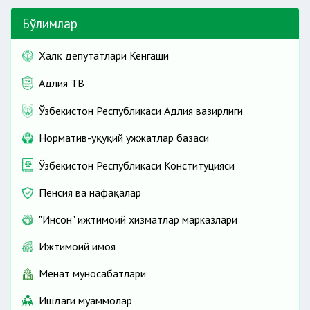
Бўлимлар
Халқ депутатлари Кенгаши
Адлия ТВ
Ўзбекистон Республикаси Адлия вазирлиги
Норматив-ҳуқуқий ҳужжатлар базаси
Ўзбекистон Республикаси Конституцияси
Пенсия ва нафақалар
"Инсон" ижтимоий хизматлар марказлари
Ижтимоий ҳимоя
Меҳнат муносабатлари
Ишдаги муаммолар