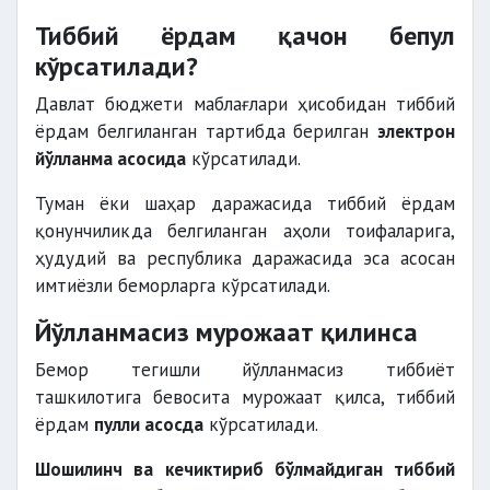
Тиббий ёрдам қачон бепул
кўрсатилади?
Давлат бюджети маблағлари ҳисобидан тиббий
ёрдам белгиланган тартибда берилган
электрон
йўлланма асосида
кўрсатилади.
Туман ёки шаҳар даражасида тиббий ёрдам
қонунчиликда белгиланган аҳоли тоифаларига,
ҳудудий ва республика даражасида эса асосан
имтиёзли беморларга кўрсатилади.
Йўлланмасиз мурожаат қилинса
Бемор тегишли йўлланмасиз тиббиёт
ташкилотига бевосита мурожаат қилса, тиббий
ёрдам
пулли асосда
кўрсатилади.
Шошилинч ва кечиктириб бўлмайдиган тиббий