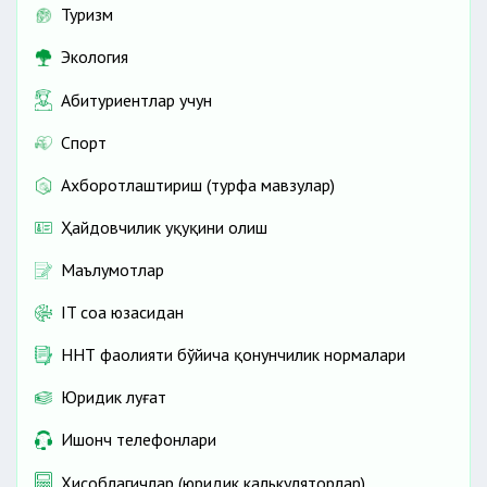
Туризм
Экология
Абитуриентлар учун
Спорт
Ахборотлаштириш (турфа мавзулар)
Ҳайдовчилик ҳуқуқини олиш
Маълумотлар
IT соҳа юзасидан
ННТ фаолияти бўйича қонунчилик нормалари
Юридик луғат
Ишонч телефонлари
Ҳисоблагичлар (юридик калькуляторлар)