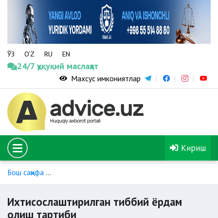
ЎЗ
O‘Z
RU
EN
24/7 ҳуқуқий маслаҳат
Махсус имкониятлар
Кириш
Бош саҳифа
Ногиронлиги бўлган шахслар учун тиббий ёрда
Ихтисослаштирилган тиббий ёрдам
олиш тартиби