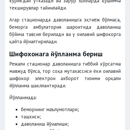
кўрикдан ўтказади ва зарур ҳолларда қўшимча
текширувлар тайинлайди.
Агар стационарда даволанишга эҳтиёж бўлмаса,
беморга амбулатория шароитида даволаниш
бўйича тавсия берилади ва у оилавий шифокорга
қайта йўналтирилади.
Шифохонага йўлланма бериш
Режали стационар даволанишга тиббий кўрсатма
мавжуд бўлса, тор соҳа мутахассиси ёки оилавий
шифокор электрон ахборот тизими орқали
йўлланма шакллантиради.
Йўлланмада:
беморнинг маълумотлари;
ташхиси;
даволаниш йўналиши;