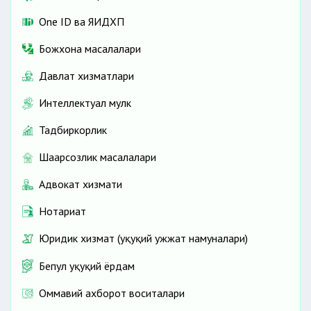
One ID ва ЯИДХП
Божхона масалалари
Давлат хизматлари
Интеллектуал мулк
Тадбиркорлик
Шаҳарсозлик масалалари
Адвокат хизмати
Нотариат
Юридик хизмат (ҳуқуқий ҳужжат намуналари)
Бепул ҳуқуқий ёрдам
Оммавий ахборот воситалари