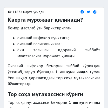
11874 марта ўқилди
Қаерга мурожаат қилинади?
Бемор дастлаб ўзи бириктирилган:
оилавий шифокор пунктига;
оилавий поликлиникага;
ёки тегишли идоравий тиббиёт
муассасасига мурожаат қилади.
Оилавий шифокор беморни тиббий кўрикдан
ўтказиб, зарур бўлганда
1 иш куни ичида
туман
ёки шаҳар даражасидаги тор соҳа мутахассисига
йўналтиради.
Тор соҳа мутахассиси кўриги
Тор соҳа мутахассиси беморни
1 иш куни ичида