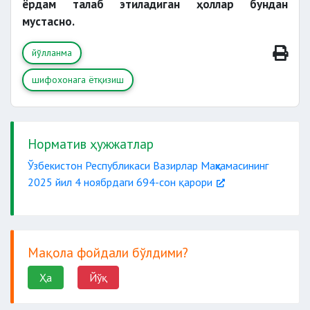
ёрдам талаб этиладиган ҳоллар бундан
мустасно.
йўлланма
шифохонага ётқизиш
Норматив ҳужжатлар
Ўзбекистон Республикаси Вазирлар Маҳкамасининг
2025 йил 4 ноябрдаги 694-сон қарори
Мақола фойдали бўлдими?
Ҳа
Йўқ