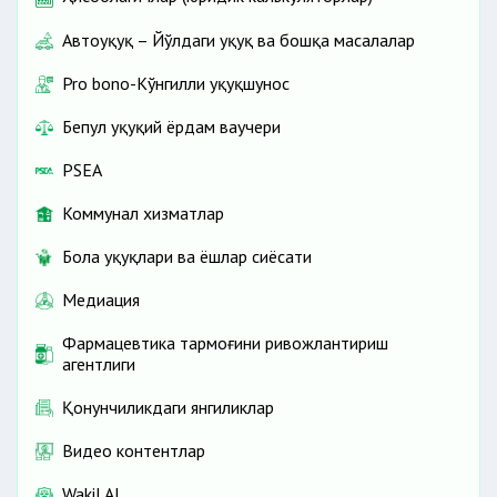
Автоҳуқуқ – Йўлдаги ҳуқуқ ва бошқа масалалар
Pro bono-Кўнгилли ҳуқуқшунос
Бепул ҳуқуқий ёрдам ваучери
PSEA
Коммунал хизматлар
Бола ҳуқуқлари ва ёшлар сиёсати
Медиация
Фармацевтика тармоғини ривожлантириш
агентлиги
Қонунчиликдаги янгиликлар
Видео контентлар
Wakil AI