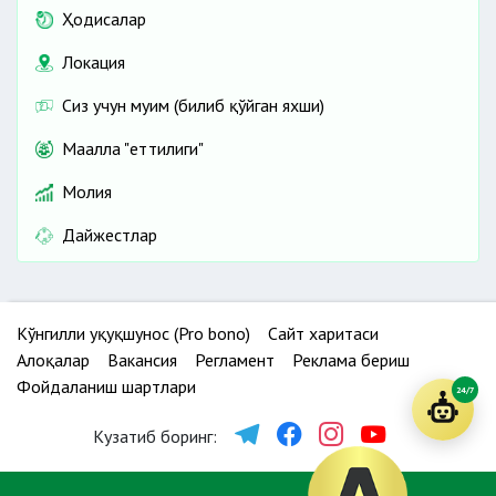
Ҳодисалар
Локация
Сиз учун муҳим (билиб қўйган яхши)
Маҳалла "еттилиги"
Молия
Дайжестлар
Кўнгилли ҳуқуқшунос (Pro bono)
Сайт харитаси
Алоқалар
Вакансия
Регламент
Реклама бериш
Фойдаланиш шартлари
24/7
Кузатиб боринг: