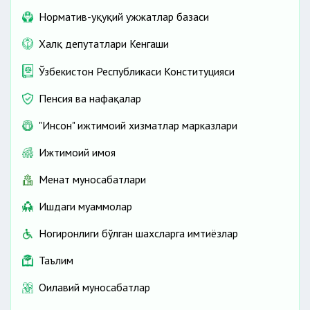
Норматив-ҳуқуқий ҳужжатлар базаси
Халқ депутатлари Кенгаши
Ўзбекистон Республикаси Конституцияси
Пенсия ва нафақалар
"Инсон" ижтимоий хизматлар марказлари
Ижтимоий ҳимоя
Меҳнат муносабатлари
Ишдаги муаммолар
Ногиронлиги бўлган шахсларга имтиёзлар
Таълим
Оилавий муносабатлар