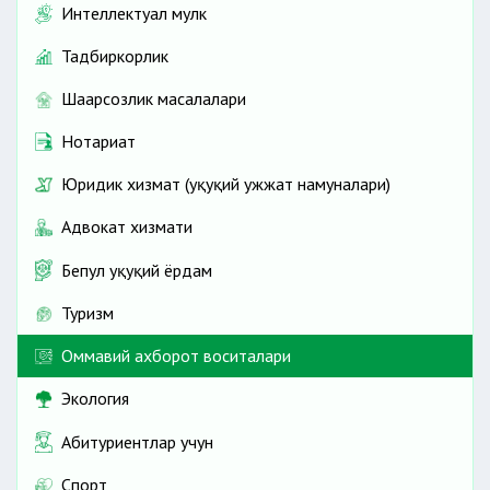
Интеллектуал мулк
Тадбиркорлик
Шаҳарсозлик масалалари
Нотариат
Юридик хизмат (ҳуқуқий ҳужжат намуналари)
Адвокат хизмати
Бепул ҳуқуқий ёрдам
Туризм
Оммавий ахборот воситалари
Экология
Абитуриентлар учун
Спорт