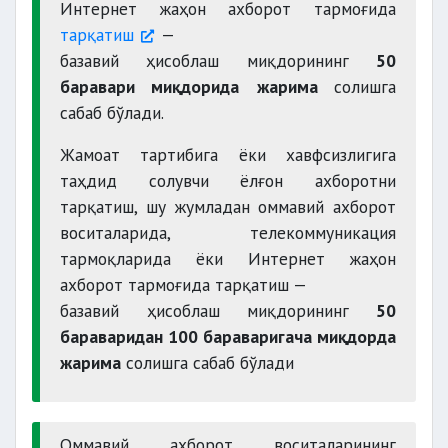
Интернет жаҳон ахборот тармоғида
тарқатиш
—
базавий ҳисоблаш миқдорининг
50
баравари миқдорида
жарима
солишга
сабаб бўлади.
Жамоат тартибига ёки хавфсизлигига
таҳдид солувчи ёлғон ахборотни
тарқатиш, шу жумладан оммавий ахборот
воситаларида, телекоммуникация
тармоқларида ёки Интернет жаҳон
ахборот тармоғида тарқатиш —
базавий ҳисоблаш миқдорининг
50
бараваридан 100 бараваригача миқдорда
жарима
солишга сабаб бўлади
Оммавий ахборот воситаларининг