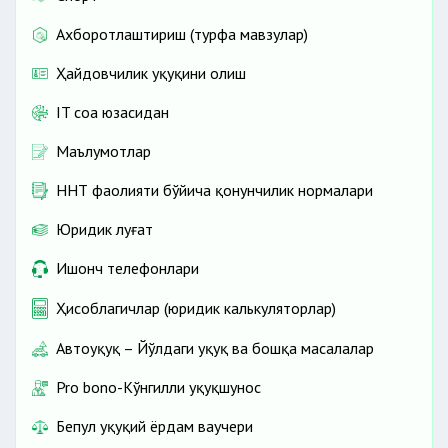
Ахборотлаштириш (турфа мавзулар)
Ҳайдовчилик ҳуқуқини олиш
IT соҳа юзасидан
Маълумотлар
ННТ фаолияти бўйича қонунчилик нормалари
Юридик луғат
Ишонч телефонлари
Ҳисоблагичлар (юридик калькуляторлар)
Автоҳуқуқ – Йўлдаги ҳуқуқ ва бошқа масалалар
Pro bono-Кўнгилли ҳуқуқшунос
Бепул ҳуқуқий ёрдам ваучери