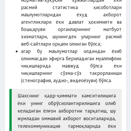
норматив-ҳуқуқий ҳужжатлардан ёки
расмий статистика ҳисоботлари
маълумотларидан ёхуд ахборот
агентликлари ёки давлат ҳокимияти ва
бошқаруви органларининг матбуот
хизматлари, шунингдек уларнинг расмий
веб-сайтлари орқали олинган бўлса;
агар бу маълумотлар олдиндан ёзиб
олинмасдан эфирга бериладиган муаллифлик
чиқишларида мавжуд бўлса ёки
чиқишларнинг сўзма-сўз такрорланиши
(стенография, аудио-, видеоёзуви) бўлса.
Шахснинг қадр-қиммати камситилишига
ёки унинг обрўсизлантирилишига олиб
келадиган ёлғон ахборотни тарқатиш, шу
жумладан оммавий ахборот воситаларида,
телекоммуникация тармоқларида ёки