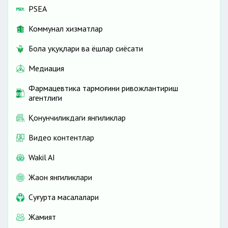
PSEA
Коммунал хизматлар
Бола ҳуқуқлари ва ёшлар сиёсати
Медиация
Фармацевтика тармоғини ривожлантириш
агентлиги
Қонунчиликдаги янгиликлар
Видео контентлар
Wakil AI
Жаҳон янгиликлари
Cуғурта масалалари
Жамият