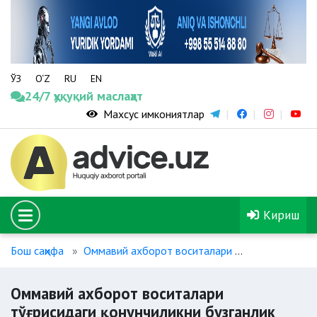
ЎЗ
O‘Z
RU
EN
24/7 ҳуқуқий маслаҳат
Махсус имкониятлар
Кириш
Бош саҳифа
Оммавий ахборот воситалари
Оммавий ахбо
Оммавий ахборот воситалари
тўғрисидаги қонунчиликни бузганлик