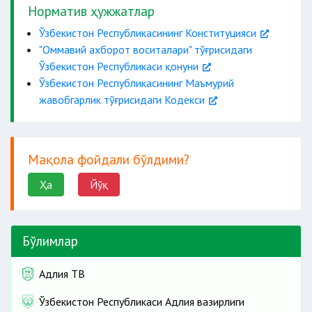
Норматив ҳужжатлар
Ўзбекистон Республикасининг Конституцияси
"Оммавий ахборот воситалари" тўғрисидаги
Ўзбекистон Республикаси қонуни
Ўзбекистон Республикасининг Маъмурий
жавобгарлик тўғрисидаги Кодекси
Мақола фойдали бўлдими?
Ҳа
Йўқ
Бўлимлар
Адлия ТВ
Ўзбекистон Республикаси Адлия вазирлиги