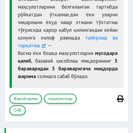
маҳсулотларини белгиланган тартибда
рўйхатдан ўтказмасдан ёки уларни
чиқаришни ёхуд нашр этишни тўхтатиш
тўғрисида қарор қабул қилингандан кейин
қонунга хилоф равишда
тайёрлаш ва
тарқатиш
—
босма ёки бошқа маҳсулотларни
мусодара
қилиб
, базавий ҳисоблаш миқдорининг
3
бараваридан 5 бараваригача миқдорда
жарима
солишга сабаб бўлади.
Жавобгарлик
маълумотлар
ОАВ