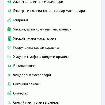
Ажрим ва алимент масалалари
Гендер тенглик ва хотин-қизлар масалалари
Миграция
Уй-жой, ер ва коммунал масалалари
Уй-жой ижара масалалари
Коррупцияга қарши курашиш
Ҳуқуқни муҳофаза қилувчи органлар
Ватандошлар
Фуқаролик масалалари
Соғлиқни сақлаш
Солиқлар
Сиёсий партиялар ва сайлов