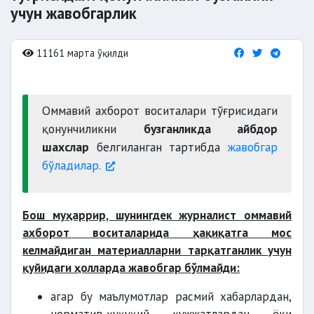
учун жавобгарлик
11161 марта ўқилди
Оммавий ахборот воситалари тўғрисидаги
қонунчиликни
бузганликда айбдор
шахслар
белгиланган тартибда
жавобгар
бўладилар.
Бош муҳаррир, шунингдек журналист оммавий
ахборот воситаларида ҳақиқатга мос
келмайдиган материалларни тарқатганлик учун
қуйидаги ҳолларда жавобгар бўлмайди:
агар бу маълумотлар расмий хабарлардан,