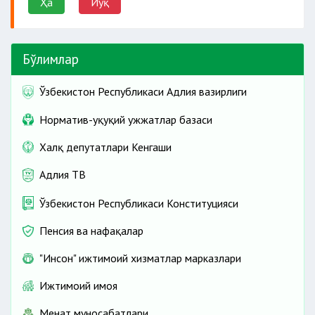
Ҳа
Йўқ
Бўлимлар
Ўзбекистон Республикаси Адлия вазирлиги
Норматив-ҳуқуқий ҳужжатлар базаси
Халқ депутатлари Кенгаши
Адлия ТВ
Ўзбекистон Республикаси Конституцияси
Пенсия ва нафақалар
"Инсон" ижтимоий хизматлар марказлари
Ижтимоий ҳимоя
Меҳнат муносабатлари