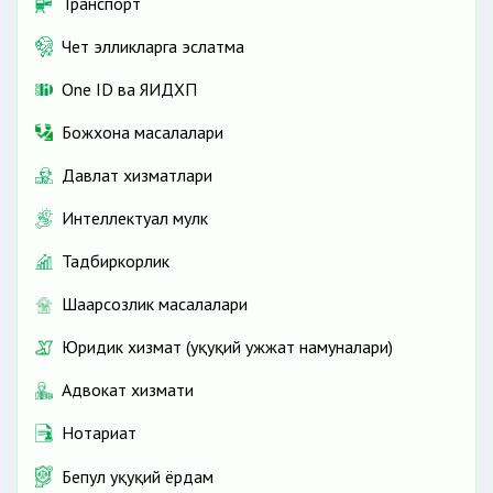
Транспорт
Чет элликларга эслатма
One ID ва ЯИДХП
Божхона масалалари
Давлат хизматлари
Интеллектуал мулк
Тадбиркорлик
Шаҳарсозлик масалалари
Юридик хизмат (ҳуқуқий ҳужжат намуналари)
Адвокат хизмати
Нотариат
Бепул ҳуқуқий ёрдам