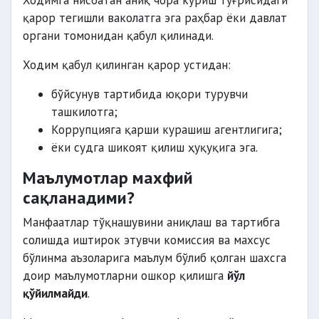
Ходимга нисбатан аниқ чора кўриш тўғрисидаги
қарор тегишли ваколатга эга раҳбар ёки давлат
органи томонидан қабул қилинади.
Ходим қабул қилинган қарор устидан:
бўйсунув тартибида юқори турувчи
ташкилотга;
Коррупцияга қарши курашиш агентлигига;
ёки судга шикоят қилиш ҳуқуқига эга.
Маълумотлар махфий
сақланадими?
Манфаатлар тўқнашувини аниқлаш ва тартибга
солишда иштирок этувчи комиссия ва махсус
бўлинма аъзоларига маълум бўлиб қолган шахсга
доир маълумотларни ошкор қилишга
йўл
қўйилмайди
.