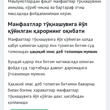
Маълумотлардан фақат манфаатлар тўқнашувини
аниқлаш, кўриб чиқиш ва бартараф этиш
мақсадида фойдаланилиши керак.
Манфаатлар тўқнашувига йўл
қўйилган қарорнинг оқибати
Манфаатлар тўқнашувига йўл қўйилган ҳолда
қабул қилинган қарор ёки тузилган битим суд
томонидан
ҳақиқий эмас деб топилиши мумкин
.
Бундай қарор ёки битим натижасида олинган
фойда суд тартибида давлат даромадига
ўтказилиши мумкин.
Ҳақиқий эмас деб топилган битимни бажариш
билан боғлиқ харажатлар манфаатлар
тўқнашувига йўл қўйган шахс ҳисобидан
қопланади.