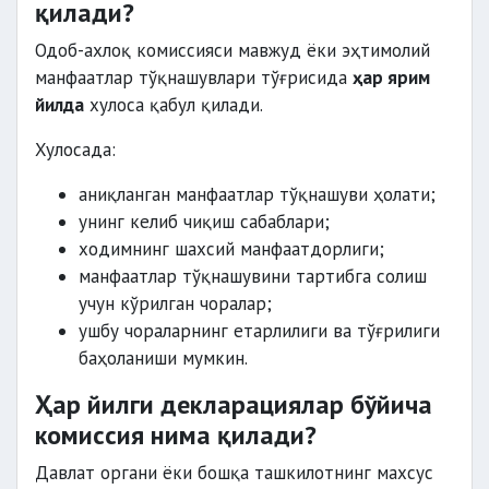
қилади?
Одоб-ахлоқ комиссияси мавжуд ёки эҳтимолий
манфаатлар тўқнашувлари тўғрисида
ҳар ярим
йилда
хулоса қабул қилади.
Хулосада:
аниқланган манфаатлар тўқнашуви ҳолати;
унинг келиб чиқиш сабаблари;
ходимнинг шахсий манфаатдорлиги;
манфаатлар тўқнашувини тартибга солиш
учун кўрилган чоралар;
ушбу чораларнинг етарлилиги ва тўғрилиги
баҳоланиши мумкин.
Ҳар йилги декларациялар бўйича
комиссия нима қилади?
Давлат органи ёки бошқа ташкилотнинг махсус