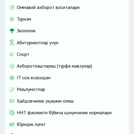
Оммавий ахборот воситалари
Туризм
Экология
Абитуриентлар учун
Спорт
Ахборотлаштириш (турфа мавзулар)
IT соҳа юзасидан
Маълумотлар
Ҳайдовчилик ҳуқуқини олиш
ННТ фаолияти бўйича қонунчилик нормалари
Юридик луғат