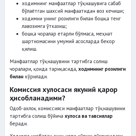
ходимнинг манфаатлар тўқнашувига сабаб
бўлаётган шахсий манфаатидан воз кечиши;
ходимни унинг розилиги билан бошқа тенг
лавозимга ўтказиш;
бошқа чоралар етарли бўлмаса, меҳнат
шартномасини умумий асосларда бекор
қилиш.
Манфаатлар тўқнашувини тартибга солиш
чоралари, қоида тариқасида,
ходимнинг розилиги
билан
кўрилади.
Комиссия хулосаси якуний қарор
ҳисобланадими?
Одоб-ахлоқ комиссияси манфаатлар тўқнашувини
тартибга солиш бўйича
хулоса ва тавсиялар
беради.