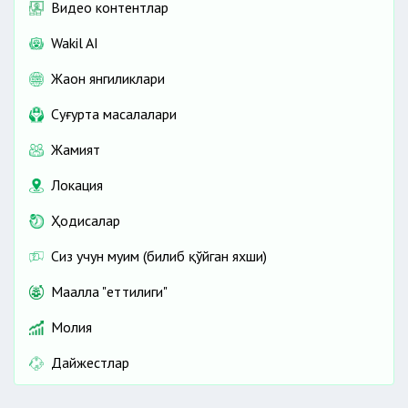
Видео контентлар
Wakil AI
Жаҳон янгиликлари
Cуғурта масалалари
Жамият
Локация
Ҳодисалар
Сиз учун муҳим (билиб қўйган яхши)
Маҳалла "еттилиги"
Молия
Дайжестлар