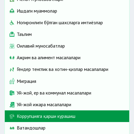
Ишдаги муаммолар
Ногиронлиги бўлган шахсларга имтиёзлар
Таълим
Оилавий муносабатлар
Ажрим ва алимент масалалари
Гендер тенглик ва хотин-қизлар масалалари
Миграция
Уй-жой, ер ва коммунал масалалари
Уй-жой ижара масалалари
Коррупцияга қарши курашиш
Ватандошлар