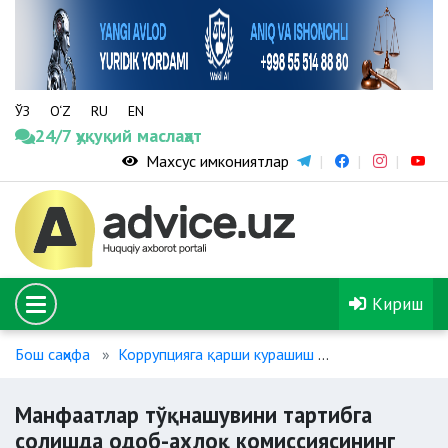
ЎЗ
O‘Z
RU
EN
24/7 ҳуқуқий маслаҳат
Махсус имкониятлар
Кириш
Бош саҳифа
Коррупцияга қарши курашиш
Манфаатлар тў
Манфаатлар тўқнашувини тартибга
солишда одоб-ахлоқ комиссиясининг