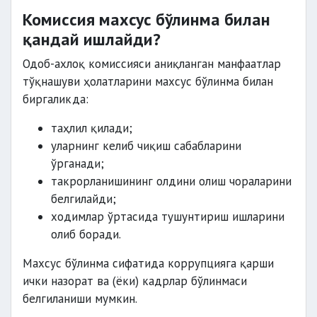
Комиссия махсус бўлинма билан
қандай ишлайди?
Одоб-ахлоқ комиссияси аниқланган манфаатлар
тўқнашуви ҳолатларини махсус бўлинма билан
биргаликда:
таҳлил қилади;
уларнинг келиб чиқиш сабабларини
ўрганади;
такрорланишининг олдини олиш чораларини
белгилайди;
ходимлар ўртасида тушунтириш ишларини
олиб боради.
Махсус бўлинма сифатида коррупцияга қарши
ички назорат ва (ёки) кадрлар бўлинмаси
белгиланиши мумкин.