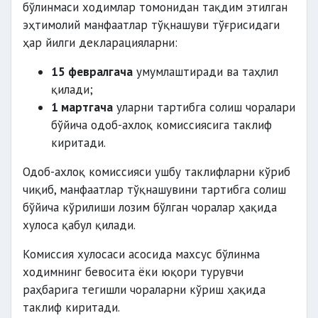
бўлинмаси ходимлар томонидан тақдим этилган
эҳтимолий манфаатлар тўқнашуви тўғрисидаги
ҳар йилги декларацияларни:
15 февралгача
умумлаштиради ва таҳлил
қилади;
1 мартгача
уларни тартибга солиш чоралари
бўйича одоб-ахлоқ комиссиясига таклиф
киритади.
Одоб-ахлоқ комиссияси ушбу таклифларни кўриб
чиқиб, манфаатлар тўқнашувини тартибга солиш
бўйича кўрилиши лозим бўлган чоралар ҳақида
хулоса қабул қилади.
Комиссия хулосаси асосида махсус бўлинма
ходимнинг бевосита ёки юқори турувчи
раҳбарига тегишли чораларни кўриш ҳақида
таклиф киритади.