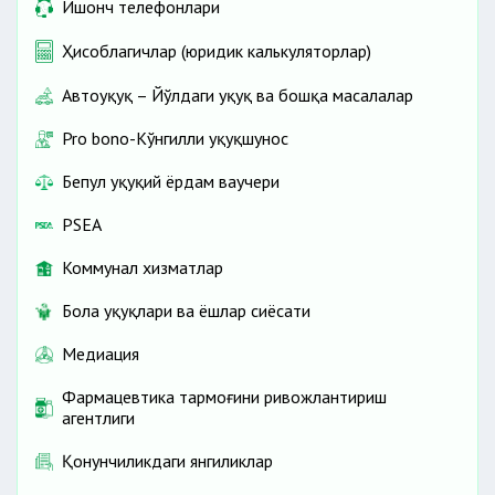
Ишонч телефонлари
Ҳисоблагичлар (юридик калькуляторлар)
Автоҳуқуқ – Йўлдаги ҳуқуқ ва бошқа масалалар
Pro bono-Кўнгилли ҳуқуқшунос
Бепул ҳуқуқий ёрдам ваучери
PSEA
Коммунал хизматлар
Бола ҳуқуқлари ва ёшлар сиёсати
Медиация
Фармацевтика тармоғини ривожлантириш
агентлиги
Қонунчиликдаги янгиликлар