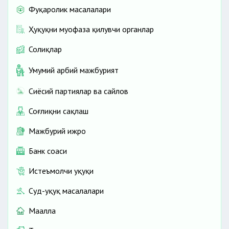
Фуқаролик масалалари
Ҳуқуқни муҳофаза қилувчи органлар
Солиқлар
Умумий ҳарбий мажбурият
Сиёсий партиялар ва сайлов
Соғлиқни сақлаш
Мажбурий ижро
Банк соҳаси
Истеъмолчи ҳуқуқи
Суд-ҳуқуқ масалалари
Маҳалла