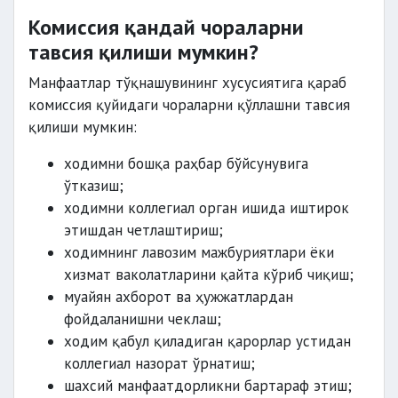
Комиссия қандай чораларни
тавсия қилиши мумкин?
Манфаатлар тўқнашувининг хусусиятига қараб
комиссия қуйидаги чораларни қўллашни тавсия
қилиши мумкин:
ходимни бошқа раҳбар бўйсунувига
ўтказиш;
ходимни коллегиал орган ишида иштирок
этишдан четлаштириш;
ходимнинг лавозим мажбуриятлари ёки
хизмат ваколатларини қайта кўриб чиқиш;
муайян ахборот ва ҳужжатлардан
фойдаланишни чеклаш;
ходим қабул қиладиган қарорлар устидан
коллегиал назорат ўрнатиш;
шахсий манфаатдорликни бартараф этиш;