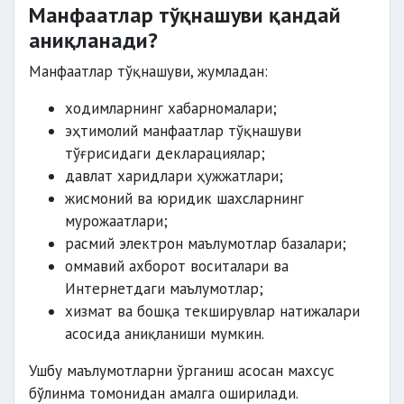
Манфаатлар тўқнашуви қандай
аниқланади?
Манфаатлар тўқнашуви, жумладан:
ходимларнинг хабарномалари;
эҳтимолий манфаатлар тўқнашуви
тўғрисидаги декларациялар;
давлат харидлари ҳужжатлари;
жисмоний ва юридик шахсларнинг
мурожаатлари;
расмий электрон маълумотлар базалари;
оммавий ахборот воситалари ва
Интернетдаги маълумотлар;
хизмат ва бошқа текширувлар натижалари
асосида аниқланиши мумкин.
Ушбу маълумотларни ўрганиш асосан махсус
бўлинма томонидан амалга оширилади.