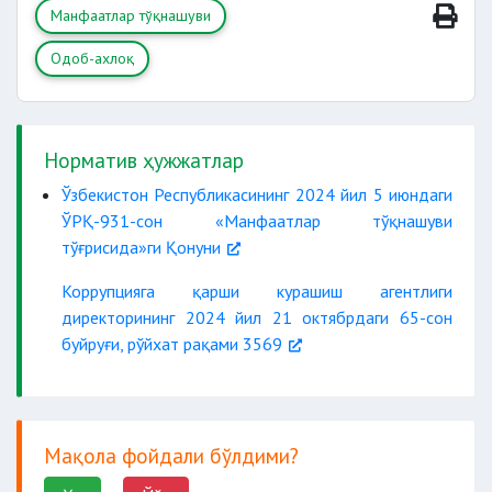
Манфаатлар тўқнашуви
Одоб-ахлоқ
Норматив ҳужжатлар
Ўзбекистон Республикасининг 2024 йил 5 июндаги
ЎРҚ-931-сон «Манфаатлар тўқнашуви
тўғрисида»ги Қонуни
Коррупцияга қарши курашиш агентлиги
директорининг 2024 йил 21 октябрдаги 65-сон
буйруғи, рўйхат рақами 3569
Мақола фойдали бўлдими?