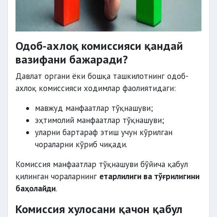
Одоб-ахлоқ комиссияси қандай
вазифани бажаради?
Давлат органи ёки бошқа ташкилотнинг одоб-
ахлоқ комиссияси ходимлар фаолиятидаги:
мавжуд манфаатлар тўқнашуви;
эҳтимолий манфаатлар тўқнашуви;
уларни бартараф этиш учун кўрилган
чораларни кўриб чиқади.
Комиссия манфаатлар тўқнашуви бўйича қабул
қилинган чораларнинг
етарлилиги ва тўғрилигини
баҳолайди
.
Комиссия хулосани қачон қабул