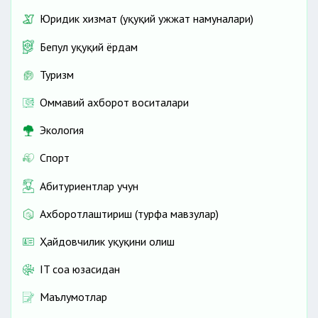
Юридик хизмат (ҳуқуқий ҳужжат намуналари)
Бепул ҳуқуқий ёрдам
Туризм
Оммавий ахборот воситалари
Экология
Спорт
Абитуриентлар учун
Ахборотлаштириш (турфа мавзулар)
Ҳайдовчилик ҳуқуқини олиш
IT соҳа юзасидан
Маълумотлар