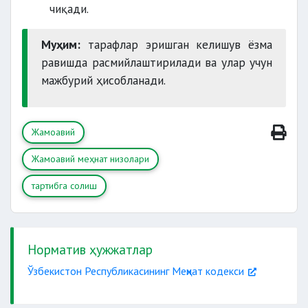
чиқади.
Муҳим:
тарафлар эришган келишув ёзма
равишда расмийлаштирилади ва улар учун
мажбурий ҳисобланади.
Жамоавий
Жамоавий меҳнат низолари
тартибга солиш
Норматив ҳужжатлар
Ўзбекистон Республикасининг Меҳнат кодекси