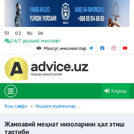
ЎЗ
O‘Z
RU
EN
24/7 ҳуқуқий маслаҳат
Махсус имкониятлар
Кириш
Бош саҳифа
Ишдаги муаммолар
Жамоавий меҳнат низола
Жамоавий меҳнат низоларини ҳал этиш
тартиби