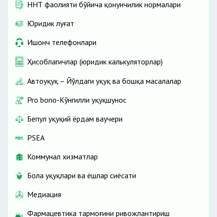
ННТ фаолияти бўйича қонунчилик нормалари
Юридик луғат
Ишонч телефонлари
Ҳисоблагичлар (юридик калькуляторлар)
Автоҳуқуқ – Йўлдаги ҳуқуқ ва бошқа масалалар
Pro bono-Кўнгилли ҳуқуқшунос
Бепул ҳуқуқий ёрдам ваучери
PSEA
Коммунал хизматлар
Бола ҳуқуқлари ва ёшлар сиёсати
Медиация
Фармацевтика тармоғини ривожлантириш