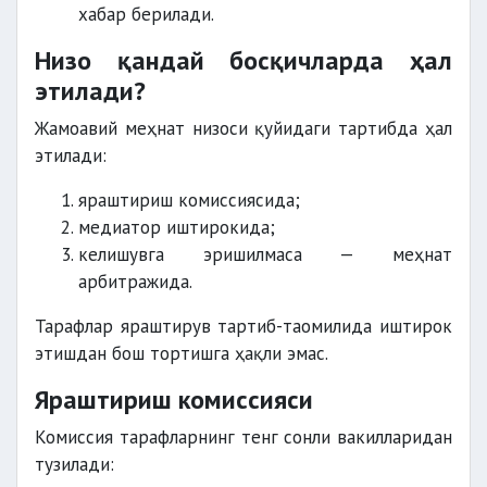
хабар берилади.
Низо қандай босқичларда ҳал
этилади?
Жамоавий меҳнат низоси қуйидаги тартибда ҳал
этилади:
яраштириш комиссиясида;
медиатор иштирокида;
келишувга эришилмаса — меҳнат
арбитражида.
Тарафлар яраштирув тартиб-таомилида иштирок
этишдан бош тортишга ҳақли эмас.
Яраштириш комиссияси
Комиссия тарафларнинг тенг сонли вакилларидан
тузилади: