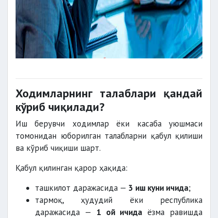
Ходимларнинг талаблари қандай
кўриб чиқилади?
Иш берувчи ходимлар ёки касаба уюшмаси
томонидан юборилган талабларни қабул қилиши
ва кўриб чиқиши шарт.
Қабул қилинган қарор ҳақида:
ташкилот даражасида —
3 иш куни ичида
;
тармоқ, ҳудудий ёки республика
даражасида —
1 ой ичида
ёзма равишда