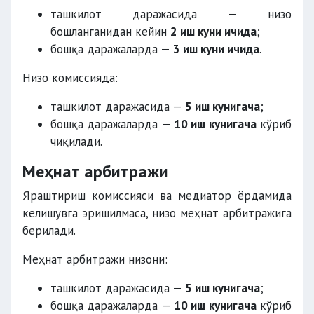
ташкилот даражасида — низо
бошланганидан кейин
2 иш куни ичида
;
бошқа даражаларда —
3 иш куни ичида
.
Низо комиссияда:
ташкилот даражасида —
5 иш кунигача
;
бошқа даражаларда —
10 иш кунигача
кўриб
чиқилади.
Меҳнат арбитражи
Яраштириш комиссияси ва медиатор ёрдамида
келишувга эришилмаса, низо меҳнат арбитражига
берилади.
Меҳнат арбитражи низони:
ташкилот даражасида —
5 иш кунигача
;
бошқа даражаларда —
10 иш кунигача
кўриб