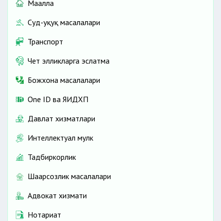
Маҳалла
Суд-ҳуқуқ масалалари
Транспорт
Чет элликларга эслатма
Божхона масалалари
One ID ва ЯИДХП
Давлат хизматлари
Интеллектуал мулк
Тадбиркорлик
Шаҳарсозлик масалалари
Адвокат хизмати
Нотариат