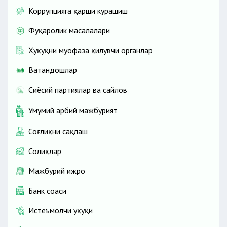
Коррупцияга қарши курашиш
Фуқаролик масалалари
Ҳуқуқни муҳофаза қилувчи органлар
Ватандошлар
Сиёсий партиялар ва сайлов
Умумий ҳарбий мажбурият
Соғлиқни сақлаш
Солиқлар
Мажбурий ижро
Банк соҳаси
Истеъмолчи ҳуқуқи