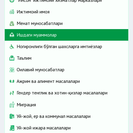
"Инсон" ижтимоий хизматлар марказлари
Ижтимоий ҳимоя
Меҳнат муносабатлари
Ишдаги муаммолар
Ногиронлиги бўлган шахсларга имтиёзлар
Таълим
Оилавий муносабатлар
Ажрим ва алимент масалалари
Гендер тенглик ва хотин-қизлар масалалари
Миграция
Уй-жой, ер ва коммунал масалалари
Уй-жой ижара масалалари