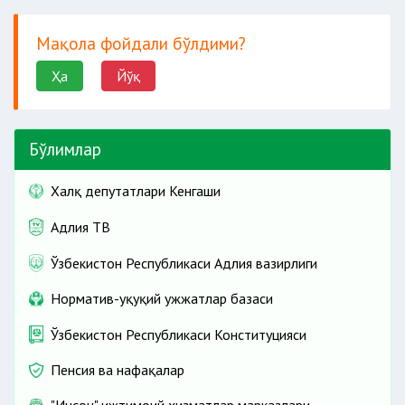
Мақола фойдали бўлдими?
Ҳа
Йўқ
Бўлимлар
Халқ депутатлари Кенгаши
Адлия ТВ
Ўзбекистон Республикаси Адлия вазирлиги
Норматив-ҳуқуқий ҳужжатлар базаси
Ўзбекистон Республикаси Конституцияси
Пенсия ва нафақалар