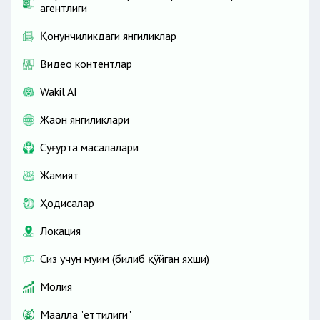
агентлиги
Қонунчиликдаги янгиликлар
Видео контентлар
Wakil AI
Жаҳон янгиликлари
Cуғурта масалалари
Жамият
Ҳодисалар
Локация
Сиз учун муҳим (билиб қўйган яхши)
Молия
Маҳалла "еттилиги"