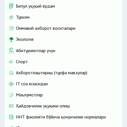
Бепул ҳуқуқий ёрдам
Туризм
Оммавий ахборот воситалари
Экология
Абитуриентлар учун
Спорт
Ахборотлаштириш (турфа мавзулар)
IT соҳа юзасидан
Маълумотлар
Ҳайдовчилик ҳуқуқини олиш
ННТ фаолияти бўйича қонунчилик нормалари