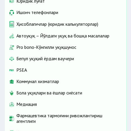
Юридик луғат
Ишонч телефонлари
Ҳисоблагичлар (юридик калькуляторлар)
Автоҳуқуқ – Йўлдаги ҳуқуқ ва бошқа масалалар
Pro bono-Кўнгилли ҳуқуқшунос
Бепул ҳуқуқий ёрдам ваучери
PSEA
Коммунал хизматлар
Бола ҳуқуқлари ва ёшлар сиёсати
Медиация
Фармацевтика тармоғини ривожлантириш
агентлиги