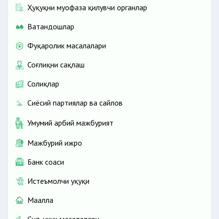
Ҳуқуқни муҳофаза қилувчи органлар
Ватандошлар
Фуқаролик масалалари
Соғлиқни сақлаш
Солиқлар
Сиёсий партиялар ва сайлов
Умумий ҳарбий мажбурият
Мажбурий ижро
Банк соҳаси
Истеъмолчи ҳуқуқи
Маҳалла
Суд-ҳуқуқ масалалари