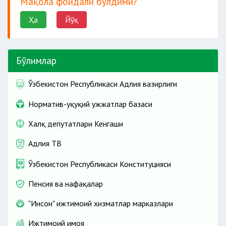
Мақола фойдали бўлдими?
Ҳа
Йўқ
Бўлимлар
жавобгарликка сабаб бўлади.
Агар шахс алимент мажбуриятлари бўйича
Ўзбекистон Республикаси Адлия вазирлиги
қарздорликни тўлиқ тўлаган бўлса, у
Норматив-ҳуқуқий ҳужжатлар базаси
жавобгарликдан озод қилинади.
Халқ депутатлари Кенгаши
Адлия ТВ
Ўзбекистон Республикаси Конституцияси
Пенсия ва нафақалар
"Инсон" ижтимоий хизматлар марказлари
Ижтимоий ҳимоя