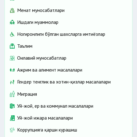
Меҳнат муносабатлари
Ишдаги муаммолар
Ногиронлиги бўлган шахсларга имтиёзлар
Таълим
Оилавий муносабатлар
Ажрим ва алимент масалалари
Гендер тенглик ва хотин-қизлар масалалари
Миграция
Уй-жой, ер ва коммунал масалалари
Уй-жой ижара масалалари
Коррупцияга қарши курашиш