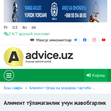
ЎЗ
O‘Z
RU
EN
24/7 ҳуқуқий маслаҳат
Махсус имкониятлар
Кириш
Бош саҳифа
Алимент тўлаш ва ундириш тартиби
Алимен
Алимент тўламаганлик учун жавобгарлик