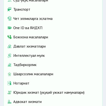
Транспорт
Чет элликларга эслатма
One ID ва ЯИДХП
Божхона масалалари
Давлат хизматлари
Интеллектуал мулк
Тадбиркорлик
Шаҳарсозлик масалалари
Нотариат
Юридик хизмат (ҳуқуқий ҳужжат намуналари)
Адвокат хизмати