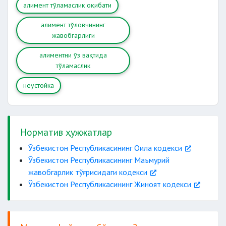
тортилиши мумкин.
алимент тўламаслик оқибати
алимент тўловчининг
жавобгарлиги
пенсия ва бошқа даромадлар олиш
жойи ҳақида
алиментни ўз вақтида
жавобгарликка сабаб бўлади.
тўламаслик
неустойка
маъмурий
жазо қўлланилганидан кейин давом
Норматив ҳужжатлар
эттириш
жавобгарликка сабаб бўалди.
Ўзбекистон Республикасининг Оила кодекси
Ўзбекистон Республикасининг Маъмурий
жавобгарликка сабаб бўлади.
жавобгарлик тўғрисидаги кодекси
Ўзбекистон Республикасининг Жиноят кодекси