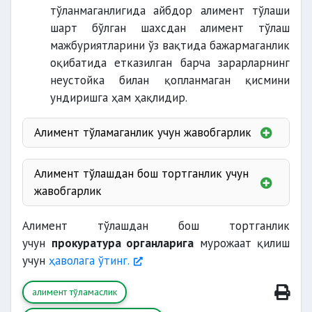
тўланмаганлигида айбдор алимент тўлаши
шарт бўлган шахсдан алимент тўлаш
мажбуриятларини ўз вақтида бажармаганлик
оқибатида етказилган барча зарарларнинг
неустойка билан қопланмаган қисмини
ундиришга ҳам ҳақлидир.
Алимент тўламаганлик учун жавобгарлик
Алимент тўлашдан бош тортганлик учун
жавобгарлик
Алимент тўлашдан бош тортганлик
учун
прокуратура органларига
мурожаат қилиш
учун
ҳаволага ўтинг.
маҳрум
алимент тўламаслик
қилиниши
жиноий жавобгарликка