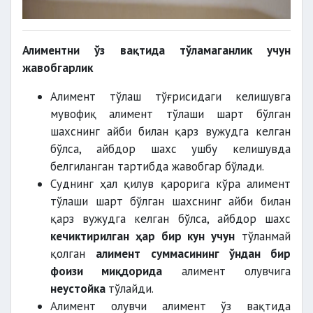
Алиментни ўз вақтида тўламаганлик учун
жавобгарлик
Алимент тўлаш тўғрисидаги келишувга
мувофиқ алимент тўлаши шарт бўлган
шахснинг айби билан қарз вужудга келган
бўлса, айбдор шахс ушбу келишувда
белгиланган тартибда жавобгар бўлади.
Суднинг ҳал қилув қарорига кўра алимент
тўлаши шарт бўлган шахснинг айби билан
қарз вужудга келган бўлса, айбдор шахс
кечиктирилган ҳар бир кун учун
тўланмай
қолган
алимент суммасининг ўндан бир
фоизи миқдорида
алимент олувчига
неустойка
тўлайди.
Алимент олувчи алимент ўз вақтида