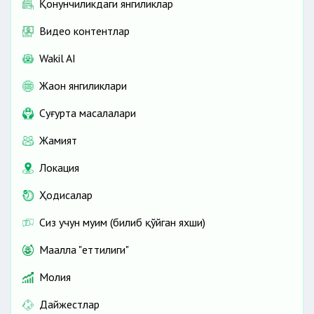
Қонунчиликдаги янгиликлар
Видео контентлар
Wakil AI
Жаҳон янгиликлари
Cуғурта масалалари
Жамият
Локация
Ҳодисалар
Сиз учун муҳим (билиб қўйган яхши)
Маҳалла "еттилиги"
Молия
Дайжестлар