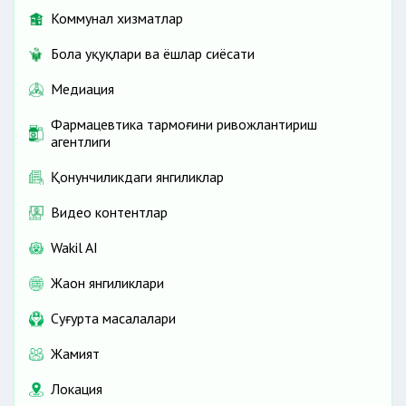
Коммунал хизматлар
Бола ҳуқуқлари ва ёшлар сиёсати
Медиация
Фармацевтика тармоғини ривожлантириш
агентлиги
Қонунчиликдаги янгиликлар
Видео контентлар
Wakil AI
Жаҳон янгиликлари
Cуғурта масалалари
Жамият
Локация