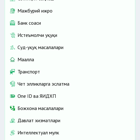
Мажбурий ижро
Банк соҳаси
Истеъмолчи ҳуқуқи
Суд-ҳуқуқ масалалари
Маҳалла
Транспорт
Чет элликларга эслатма
One ID ва ЯИДХП
Божхона масалалари
Давлат хизматлари
Интеллектуал мулк