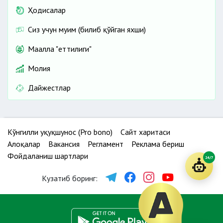
Ҳодисалар
Сиз учун муҳим (билиб қўйган яхши)
Маҳалла "еттилиги"
Молия
Дайжестлар
Кўнгилли ҳуқуқшунос (Pro bono)
Сайт харитаси
Алоқалар
Вакансия
Регламент
Реклама бериш
Фойдаланиш шартлари
24/7
Кузатиб боринг: