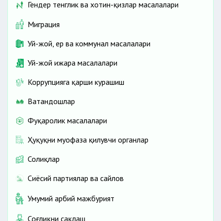
Гендер тенглик ва хотин-қизлар масалалари
Миграция
Уй-жой, ер ва коммунал масалалари
Уй-жой ижара масалалари
Коррупцияга қарши курашиш
Ватандошлар
Фуқаролик масалалари
Ҳуқуқни муҳофаза қилувчи органлар
Солиқлар
Сиёсий партиялар ва сайлов
Умумий ҳарбий мажбурият
Соғлиқни сақлаш