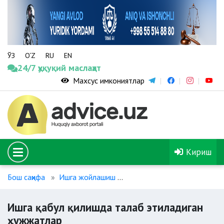
ЎЗ
O‘Z
RU
EN
24/7 ҳуқуқий маслаҳат
Махсус имкониятлар
Кириш
Бош саҳифа
Ишга жойлашиш
Ишга қабул қилишда талаб
Ишга қабул қилишда талаб этиладиган
ҳужжатлар