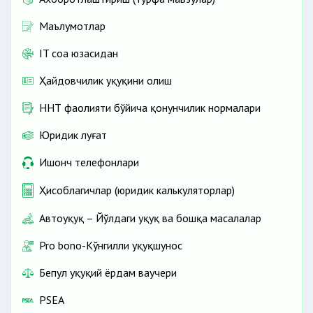
Маълумотлар
IT соҳа юзасидан
Ҳайдовчилик ҳуқуқини олиш
ННТ фаолияти бўйича қонунчилик нормалари
Юридик луғат
Ишонч телефонлари
Ҳисоблагичлар (юридик калькуляторлар)
Автоҳуқуқ – Йўлдаги ҳуқуқ ва бошқа масалалар
Pro bono-Кўнгилли ҳуқуқшунос
Бепул ҳуқуқий ёрдам ваучери
PSEA