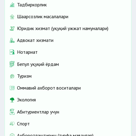
Тадбиркорлик
Шаҳарсозлик масалалари
Юридик хизмат (ҳуқуқий ҳужжат намуналари)
Адвокат хизмати
Нотариат
Бепул ҳуқуқий ёрдам
Туризм
Оммавий ахборот воситалари
Экология
Абитуриентлар учун
Спорт
Ахборотлаштириш (турфа мавзулар)