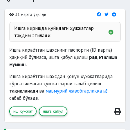
31 марта ўқилди
Ишга киришда қуйидаги ҳужжатлар
тақдим этилади:
Ишга кираётган шахснинг паспорти (ID карта)
16 ёшгача бўлган
ҳақиқий бўлмаса, ишга қабул қилиш
рад этилиши
мумкин.
меҳнат дафтарчаси
(биринчи марта ишга
Ишга кираётган шахсдан қонун ҳужжатларида
кираётганлар тақдим этмайди),
кўрсатилмаган ҳужжатларни талаб қилиш
асосий иш
тақиқланади
ва
маъмурий жавобгарликка
жойидан маълумотнома
;
сабаб бўлади.
ҳарбий билет
(ҳарбий хизматга мажбурлар
иш ҳужжат
ишга қабул
ёки чақирилувчилар учун)