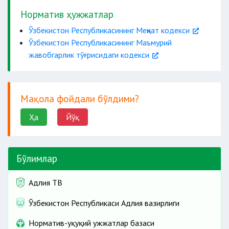
Норматив ҳужжатлар
диплом
Ўзбекистон Республикасининг Меҳнат кодекси
Ўзбекистон Республикасининг Маъмурий
жавобгарлик тўғрисидаги кодекси
Мақола фойдали бўлдими?
Ҳа
Йўқ
Бўлимлар
Адлия ТВ
Ўзбекистон Республикаси Адлия вазирлиги
Норматив-ҳуқуқий ҳужжатлар базаси