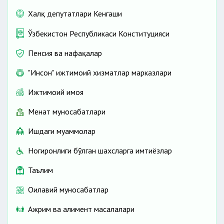
Халқ депутатлари Кенгаши
Ўзбекистон Республикаси Конституцияси
Пенсия ва нафақалар
"Инсон" ижтимоий хизматлар марказлари
Ижтимоий ҳимоя
Меҳнат муносабатлари
Ишдаги муаммолар
Ногиронлиги бўлган шахсларга имтиёзлар
Таълим
Оилавий муносабатлар
Ажрим ва алимент масалалари