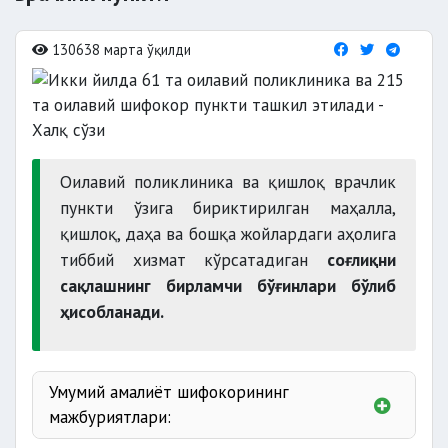
130638 марта ўқилди
Оилавий поликлиника ва қишлоқ врачлик
пункти ўзига бириктирилган маҳалла,
қишлоқ, даҳа ва бошқа жойлардаги аҳолига
тиббий хизмат кўрсатадиган
соғлиқни
сақлашнинг бирламчи бўғинлари бўлиб
ҳисобланади.
Умумий амалиёт шифокорининг
мажбуриятлари: