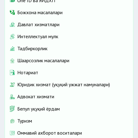
One ID ва ЯИДХП
Божхона масалалари
Давлат хизматлари
Интеллектуал мулк
Тадбиркорлик
Шаҳарсозлик масалалари
Нотариат
Юридик хизмат (ҳуқуқий ҳужжат намуналари)
Адвокат хизмати
Бепул ҳуқуқий ёрдам
Туризм
Оммавий ахборот воситалари