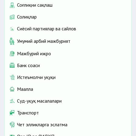
Соғлиқни сақлаш
Солиқлар
Сиёсий партиялар ва сайлов
Умумий ҳарбий мажбурият
Мажбурий ижро
Банк соҳаси
Истеъмолчи ҳуқуқи
Маҳалла
Суд-ҳуқуқ масалалари
Транспорт
Чет элликларга эслатма