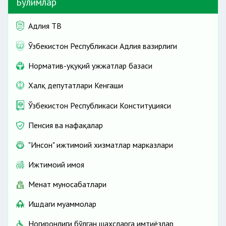
Бўлимлар
Адлия ТВ
санитария-эпидемиолигия қарши
Ўзбекистон Республикаси Адлия вазирлиги
Норматив-ҳуқуқий ҳужжатлар базаси
Халқ депутатлари Кенгаши
Ўзбекистон Республикаси Конституцияси
эпидемик
Пенсия ва нафақалар
вазиятни таҳлил қилиш
"Инсон" ижтимоий хизматлар марказлари
огоҳлантириш
Ижтимоий ҳимоя
Меҳнат муносабатлари
Ишдаги муаммолар
Ногиронлиги бўлган шахсларга имтиёзлар