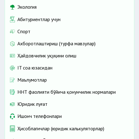
Экология
Абитуриентлар учун
Спорт
Ахборотлаштириш (турфа мавзулар)
Ҳайдовчилик ҳуқуқини олиш
IT соҳа юзасидан
Маълумотлар
ННТ фаолияти бўйича қонунчилик нормалари
Юридик луғат
Ишонч телефонлари
Ҳисоблагичлар (юридик калькуляторлар)