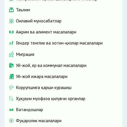
Таълим
Оилавий муносабатлар
Ажрим ва алимент масалалари
Гендер тенглик ва хотин-қизлар масалалари
Миграция
Уй-жой, ер ва коммунал масалалари
Уй-жой ижара масалалари
Коррупцияга қарши курашиш
Ҳуқуқни муҳофаза қилувчи органлар
Ватандошлар
Фуқаролик масалалари