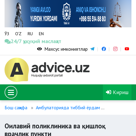
ЎЗ
O‘Z
RU
EN
24/7 ҳуқуқий маслаҳат
Махсус имкониятлар
Кириш
Бош саҳифа
Амбулаторияда тиббий ёрдам
Оилавий пол
Оилавий поликлиника ва қишлоқ
врачлик пункти