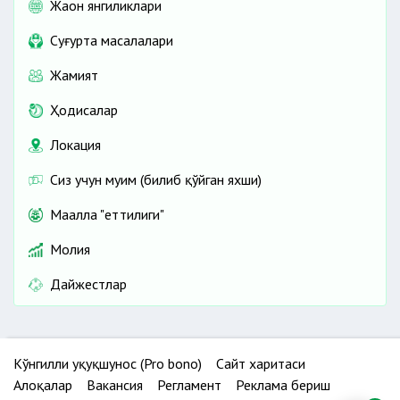
Жаҳон янгиликлари
Cуғурта масалалари
Жамият
Ҳодисалар
Локация
Сиз учун муҳим (билиб қўйган яхши)
Маҳалла "еттилиги"
Молия
Дайжестлар
Кўнгилли ҳуқуқшунос (Pro bono)
Сайт харитаси
Алоқалар
Вакансия
Регламент
Реклама бериш