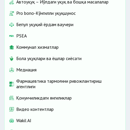
Автоҳуқуқ – Йўлдаги ҳуқуқ ва бошқа масалалар
Pro bono-Кўнгилли ҳуқуқшунос
Бепул ҳуқуқий ёрдам ваучери
PSEA
Коммунал хизматлар
Бола ҳуқуқлари ва ёшлар сиёсати
Медиация
Фармацевтика тармоғини ривожлантириш
агентлиги
Қонунчиликдаги янгиликлар
Видео контентлар
Wakil AI