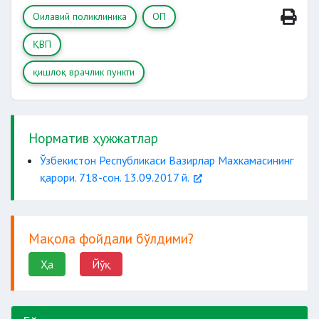
Оилавий поликлиника
ОП
профилактика қилиш
ҚВП
тиббий хизматлар кўрсатиш
ўз вақтида
қишлоқ врачлик пункти
ихтисослаштирилган тиббий муассасаларга
Норматив ҳужжатлар
Ўзбекистон Республикаси Вазирлар Махкамасининг
қарори. 718-сон. 13.09.2017 й.
шошилинч
тиббий ёрдам кўрсатиш
Мақола фойдали бўлдими?
чораларни кўриш
Ҳа
Йўқ
соғлом турмуш тарзини тарғиб қилиш