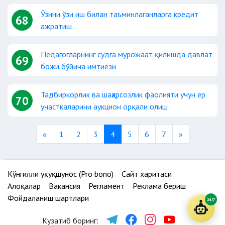
Ўзини ўзи иш билан таъминлаганларга кредит
68
ажратиш
Педагогларнинг судга мурожаат қилишда давлат
69
божи бўйича имтиёзи
Тадбиркорлик ва шаҳарсозлик фаолияти учун ер
70
участкаларини аукцион орқали олиш
Previous
Next
«
1
2
3
4
5
6
7
»
Кўнгилли ҳуқуқшунос (Pro bono)
Сайт харитаси
Алоқалар
Вакансия
Регламент
Реклама бериш
Фойдаланиш шартлари
24/7
Кузатиб боринг: