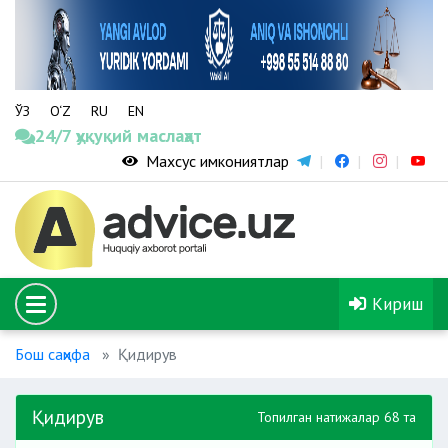
ЎЗ
O‘Z
RU
EN
24/7 ҳуқуқий маслаҳат
Махсус имкониятлар
Кириш
Бош саҳифа
Қидирув
Қидирув
Топилган натижалар 68 та