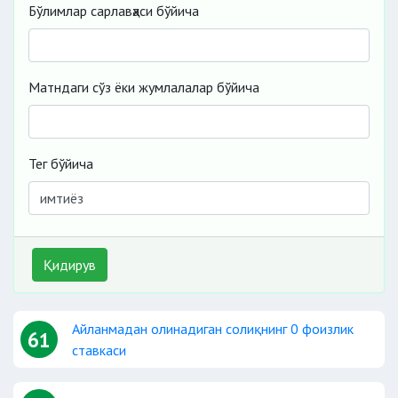
Бўлимлар сарлавҳаси бўйича
Матндаги сўз ёки жумлалалар бўйича
Тег бўйича
Қидирув
Айланмадан олинадиган солиқнинг 0 фоизлик
61
ставкаси