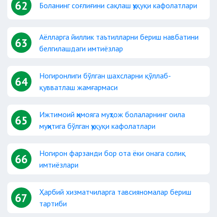
62
Боланинг соғлиғини сақлаш ҳуқуқи кафолатлари
Аёлларга йиллик таътилларни бериш навбатини
63
белгилашдаги имтиёзлар
Ногиронлиги бўлган шахсларни қўллаб-
64
қувватлаш жамғармаси
Ижтимоий ҳимояга муҳтож болаларнинг оила
65
муҳитига бўлган ҳуқуқи кафолатлари
Ногирон фарзанди бор ота ёки онага солиқ
66
имтиёзлари
Ҳарбий хизматчиларга тавсияномалар бериш
67
тартиби