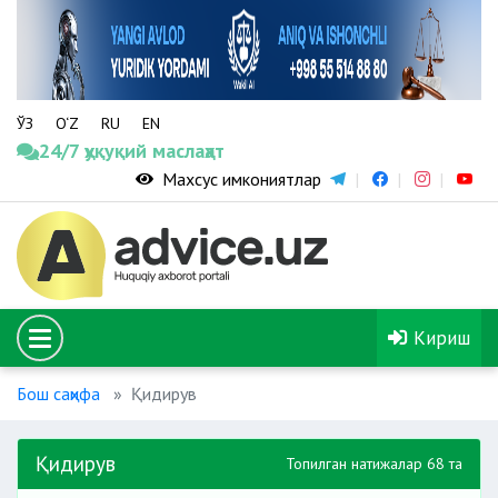
ЎЗ
O‘Z
RU
EN
24/7 ҳуқуқий маслаҳат
Махсус имкониятлар
Кириш
Бош саҳифа
Қидирув
Қидирув
Топилган натижалар 68 та