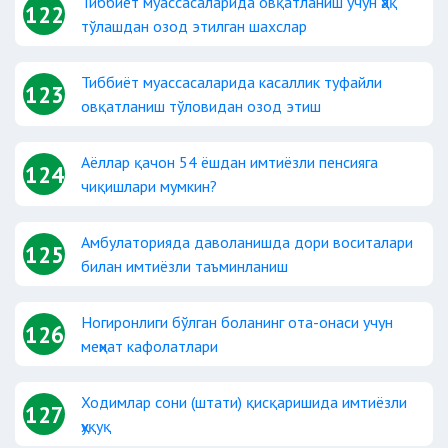
Тиббиёт муассасаларида овқатланиш учун ҳақ
122
тўлашдан озод этилган шахслар
Тиббиёт муассасаларида касаллик туфайли
123
овқатланиш тўловидан озод этиш
Аёллар қачон 54 ёшдан имтиёзли пенсияга
124
чиқишлари мумкин?
Амбулаторияда даволанишда дори воситалари
125
билан имтиёзли таъминланиш
Ногиронлиги бўлган боланинг ота-онаси учун
126
меҳнат кафолатлари
Ходимлар сони (штати) қисқаришида имтиёзли
127
ҳуқуқ