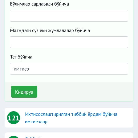
Бўлимлар сарлавҳаси бўйича
Матндаги сўз ёки жумлалалар бўйича
Тег бўйича
Қидирув
Ихтисослаштирилган тиббий ёрдам бўйича
121
имтиёзлар