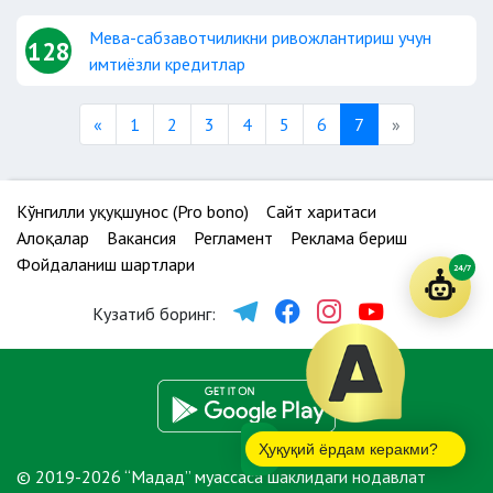
Мева-сабзавотчиликни ривожлантириш учун
128
имтиёзли кредитлар
Previous
Next
«
1
2
3
4
5
6
7
»
Кўнгилли ҳуқуқшунос (Pro bono)
Сайт харитаси
Алоқалар
Вакансия
Регламент
Реклама бериш
Фойдаланиш шартлари
24/7
Кузатиб боринг:
Ҳуқуқий ёрдам керакми?
© 2019-2026 “Мадад” муассаса шаклидаги нодавлат