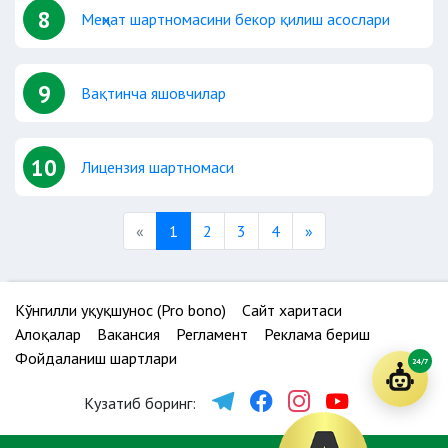
8
Меҳнат шартномасини бекор қилиш асослари
9
Вақтинча яшовчилар
10
Лицензия шартномаси
Previous
Next
«
1
2
3
4
»
Кўнгилли ҳуқуқшунос (Pro bono)
Сайт харитаси
Алоқалар
Вакансия
Регламент
Реклама бериш
Фойдаланиш шартлари
24/7
Кузатиб боринг: