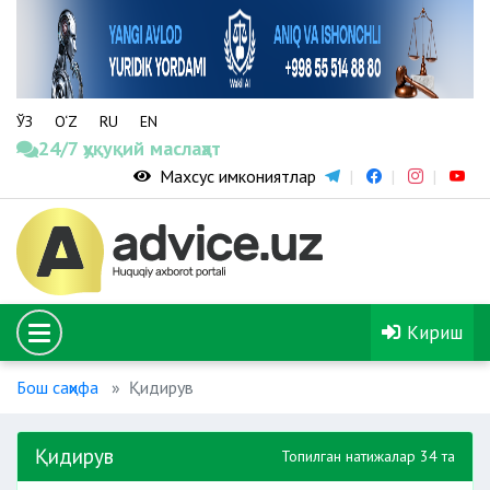
ЎЗ
O‘Z
RU
EN
24/7 ҳуқуқий маслаҳат
Махсус имкониятлар
Кириш
Бош саҳифа
Қидирув
Қидирув
Топилган натижалар 34 та