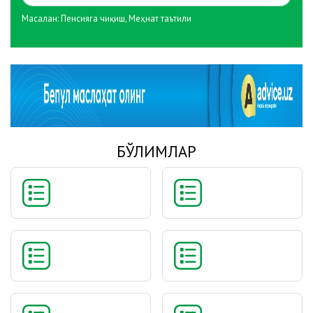
Масалан:
Пенсияга чиқиш
,
Меҳнат таътили
БЎЛИМЛАР