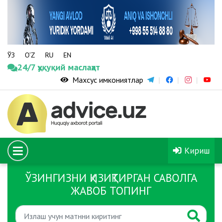
ЎЗ
O‘Z
RU
EN
24/7 ҳуқуқий маслаҳат
Махсус имкониятлар
Кириш
ЎЗИНГИЗНИ ҚИЗИҚТИРГАН САВОЛГА
ЖАВОБ ТОПИНГ