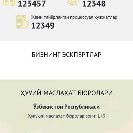
123457
12348
Жами тайёрланган процессуал ҳужжатлар
12349
БИЗНИНГ ЭСКПЕРТЛАР
ҲУҚУҚИЙ МАСЛАҲАТ БЮРОЛАРИ
Ўзбекистон Республикаси
Ҳуқуқий маслаҳат бюролар сони:
149