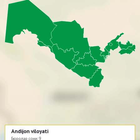
Andijon viloyati
Бюролар сони:
9