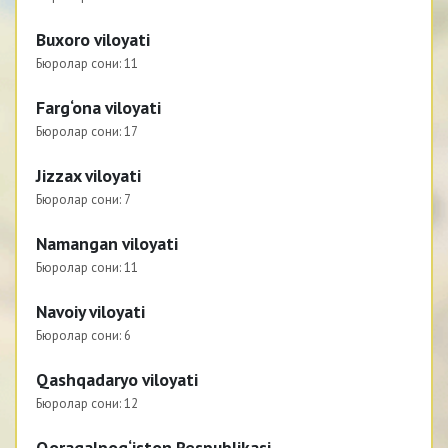
Buxoro viloyati
Бюролар сони:
11
Farg‘ona viloyati
Бюролар сони:
17
Jizzax viloyati
Бюролар сони:
7
Namangan viloyati
Бюролар сони:
11
Navoiy viloyati
Бюролар сони:
6
Qashqadaryo viloyati
Бюролар сони:
12
Qoraqalpog‘iston Respublikasi