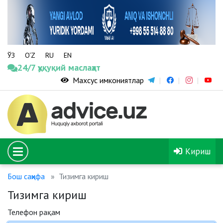
ЎЗ
O‘Z
RU
EN
24/7 ҳуқуқий маслаҳат
Махсус имкониятлар
Кириш
Бош саҳифа
Тизимга кириш
Тизимга кириш
Телефон рақам