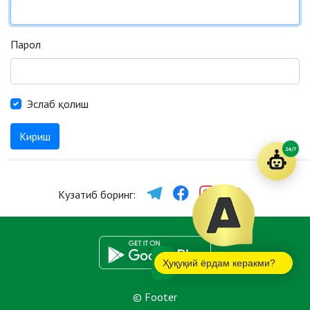
Парол
Эслаб қолиш
Кириш
24/7
Кузатиб боринг:
Ҳуқуқий ёрдам керакми?
© Footer