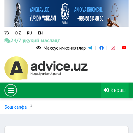
ЎЗ
O‘Z
RU
EN
24/7 ҳуқуқий маслаҳат
Махсус имкониятлар
Кириш
Бош саҳифа