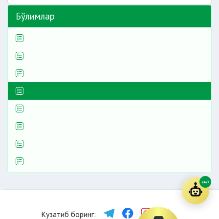
Бўлимлар
24/7
Кузатиб боринг: