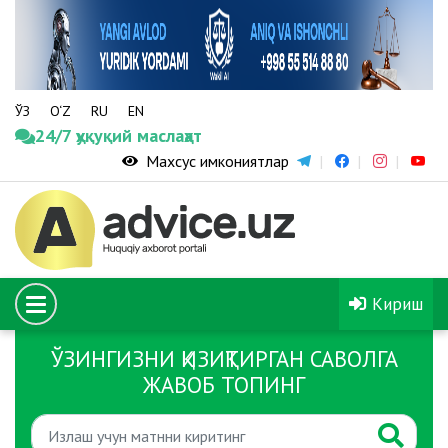
ЎЗ
O‘Z
RU
EN
24/7 ҳуқуқий маслаҳат
Махсус имкониятлар
Кириш
ЎЗИНГИЗНИ ҚИЗИҚТИРГАН САВОЛГА
ЖАВОБ ТОПИНГ