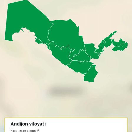
Andijon viloyati
Бюролар сони:
9