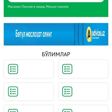
Масалан:
Пенсияга чиқиш
,
Меҳнат таътили
БЎЛИМЛАР