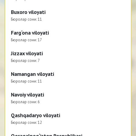
Buxoro viloyati
Бюролар сони:
11
Farg‘ona viloyati
Бюролар сони:
17
Jizzax viloyati
Бюролар сони:
7
Namangan viloyati
Бюролар сони:
11
Navoiy viloyati
Бюролар сони:
6
Qashqadaryo viloyati
Бюролар сони:
12
Qoraqalpog‘iston Respublikasi