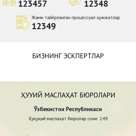
123457
12348
Жами тайёрланган процессуал ҳужжатлар
12349
БИЗНИНГ ЭСКПЕРТЛАР
ҲУҚУҚИЙ МАСЛАҲАТ БЮРОЛАРИ
Ўзбекистон Республикаси
Ҳуқуқий маслаҳат бюролар сони:
149