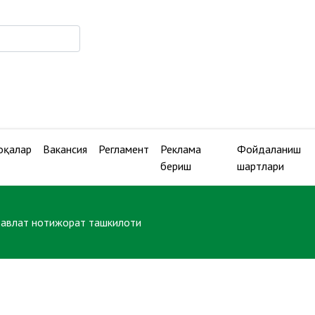
оқалар
Вакансия
Регламент
Реклама
Фойдаланиш
бериш
шартлари
давлат нотижорат ташкилоти