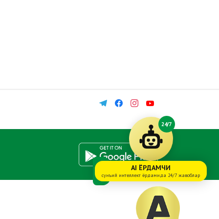
24/7
AI ЁРДАМЧИ
сунъий интеллект ёрдамида 24/7 жавоблар