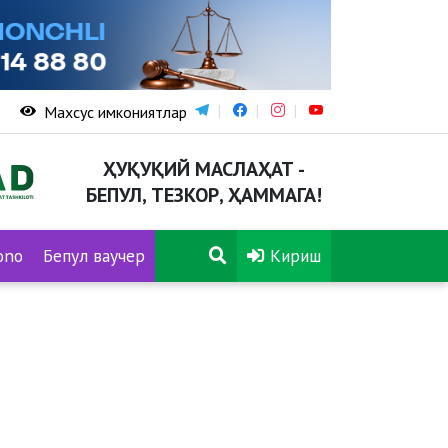
Махсус имкониятлар
ҲУҚУҚИЙ МАСЛАҲАТ -
БЕПУЛ, ТЕЗКОР, ҲАММАГА!
ono
Бепул ваучер
Кириш