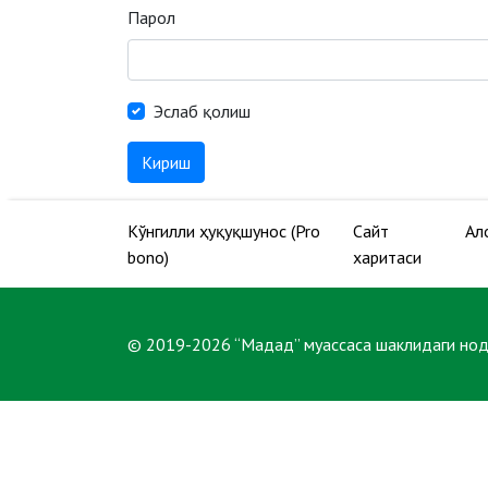
Парол
Эслаб қолиш
Кириш
Кўнгилли ҳуқуқшунос (Pro
Сайт
Ал
bono)
харитаси
© 2019-2026 “Мадад” муассаса шаклидаги но