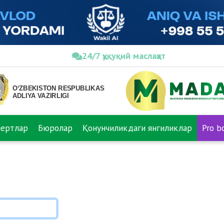
24/7 ҳуқуқий маслаҳат
пертлар
Бюролар
Қонунчиликдаги янгиликлар
Pro b