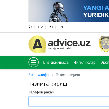
ЎЗ
O‘Z
RU
EN
Биз ҳақимизда
Янгиликлар
Экс
Бош саҳифа
Тизимга кириш
Тизимга кириш
Телефон рақам